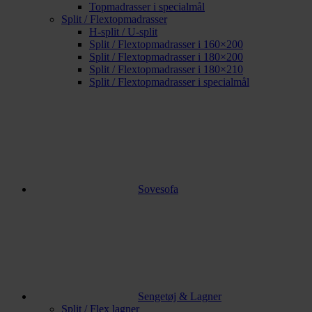
Topmadrasser i specialmål
Split / Flextopmadrasser
H-split / U-split
Split / Flextopmadrasser i 160×200
Split / Flextopmadrasser i 180×200
Split / Flextopmadrasser i 180×210
Split / Flextopmadrasser i specialmål
Sovesofa
Sengetøj & Lagner
Split / Flex lagner