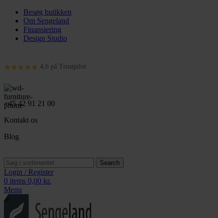
Besøg butikken
Om Sengeland
Finansiering
Design Studio
4,6 på Trustpilot
+45 42 91 21 00
Kontakt os
Blog
Search
Login / Register
0
items
0,00
kr.
Menu