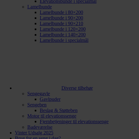
Elevationsbunde i specialmål
Lamelbunde
Lamelbunde i 80×200
Lamelbunde i 90×200
Lamelbunde i 90×210
Lamelbunde i 120×200
Lamelbunde i 140×200
Lamelbunde i specialmål
Diverse tilbehør
Sengegavle
Gavlpuder
Sengeben
Beslag & Støtteben
Motor til elevationssenge
Fjernbetjeninger til elevationssenge
Badeværelse
Vinter Udsalg 2025
Brug for en seng i dag?