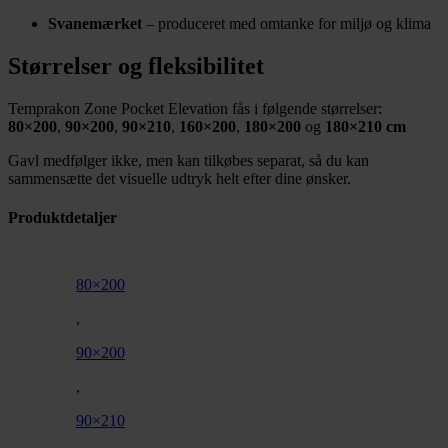
Svanemærket
– produceret med omtanke for miljø og klima
Størrelser og fleksibilitet
Temprakon Zone Pocket Elevation fås i følgende størrelser:
80×200
,
90×200
,
90×210
,
160×200
,
180×200
og
180×210 cm
Gavl medfølger ikke, men kan tilkøbes separat, så du kan
sammensætte det visuelle udtryk helt efter dine ønsker.
Produktdetaljer
80×200
,
90×200
,
90×210