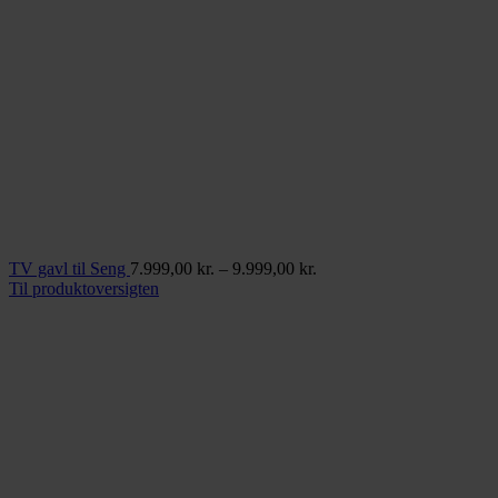
Prisinterval:
TV gavl til Seng
7.999,00
kr.
–
9.999,00
kr.
7.999,00 kr.
Til produktoversigten
til
9.999,00 kr.