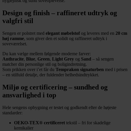
hygiejnisk og sund soveoplevelse.
Design og finish – raffineret udtryk og
valgfri stil
Sengen er polstret med
elegant møbelstof
og leveres med en
20 cm
høj ramme
, som giver den et solidt og raffineret udtryk i
soveværelset.
Du kan vælge mellem følgende moderne farver:
Anthracite
,
Blue
,
Green
,
Light Grey
og
Sand
– så sengen
matcher din personlige stil og boligindretning.
Som prikken over i’et får du
Temprakon signaturben
med i prisen
– en stilfuld detalje, der fuldender helhedsindtrykket.
Miljø og certificering – sundhed og
ansvarlighed i top
Hele sengens opbygning er testet og godkendt efter de højeste
standarder:
OEKO-TEX® certificeret
tekstil – fri for skadelige
kemikalier