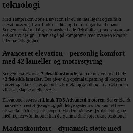
teknologi
Med Temprakon Zone Elevation får du en intelligent og stilfuld
elevationsseng, hvor funktionalitet og komfort går hånd i hånd.
Sengen er skabt til dig, der ønsker både fleksibilitet, præcis støtte og
eksklusivt design – uden at gå på kompromis med hverken kvalitet
eller bæredygtighed.
Avanceret elevation – personlig komfort
med 42 lameller og motorstyring
Sengen leveres med
2 elevationsbunde
, som er udstyret med hele
42 fleksible lameller
. Det giver dig optimal tilpasning til kroppens
kurver og sikrer en ergonomisk korrekt liggestilling – uanset om du
vil læse, slappe af eller sove.
Elevationen styres af
Linak TD5 Advanced motoren
, der er blandt
markedets mest støjsvage og pålidelige systemer. Du kan let hæve
og sænke både ryg- og benparti via den trådløse fjernbetjening, og
med memory-funktioner kan du gemme dine foretrukne positioner.
Madraskomfort – dynamisk støtte med