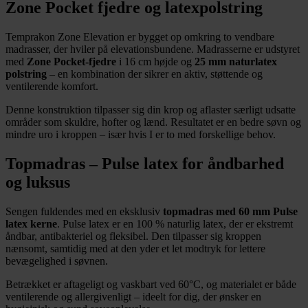
Zone Pocket fjedre og latexpolstring
Temprakon Zone Elevation er bygget op omkring to vendbare
madrasser, der hviler på elevationsbundene. Madrasserne er udstyret
med
Zone Pocket-fjedre
i 16 cm højde og
25 mm naturlatex
polstring
– en kombination der sikrer en aktiv, støttende og
ventilerende komfort.
Denne konstruktion tilpasser sig din krop og aflaster særligt udsatte
områder som skuldre, hofter og lænd. Resultatet er en bedre søvn og
mindre uro i kroppen – især hvis I er to med forskellige behov.
Topmadras – Pulse latex for åndbarhed
og luksus
Sengen fuldendes med en eksklusiv
topmadras med 60 mm Pulse
latex kerne
. Pulse latex er en 100 % naturlig latex, der er ekstremt
åndbar, antibakteriel og fleksibel. Den tilpasser sig kroppen
nænsomt, samtidig med at den yder et let modtryk for lettere
bevægelighed i søvnen.
Betrækket er aftageligt og vaskbart ved 60°C, og materialet er både
ventilerende og allergivenligt – ideelt for dig, der ønsker en