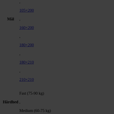
,
105×200
Mål
,
160×200
,
180×200
,
180×210
,
210×210
Fast (75-90 kg)
Hårdhed
,
Medium (60-75 kg)