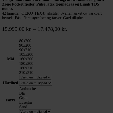
Zone Pocket fjeder, Pulse latex topmadras og Linak TD5
motor.
42 lameller, OEKO-TEX® tekstiler, Svanemærket og vaskbart
betræk. Fås i flere størrelser og farver. Gavl tilkøbes.
Prisinterval:
15.995,00
kr.
–
17.478,00
kr.
15.995,00 kr.
80x200
til
90x200
17.478,00 kr.
90x210
105x200
Mål
160x200
180x200
180x210
210x210
Hårdhed
Anthracite
Blå
Grøn
Farve
Lysegrå
Sand