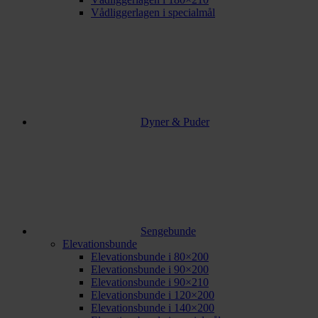
Vådliggerlagen i specialmål
Dyner & Puder
Sengebunde
Elevationsbunde
Elevationsbunde i 80×200
Elevationsbunde i 90×200
Elevationsbunde i 90×210
Elevationsbunde i 120×200
Elevationsbunde i 140×200