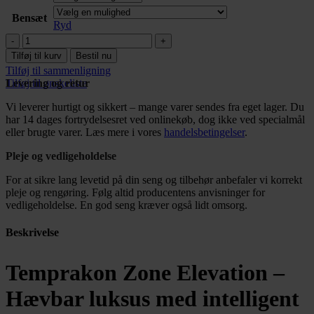
Bensæt
Ryd
Temprakon
Zone
Tilføj til kurv
Bestil nu
Elevation
Tilføj til sammenligning
antal
Tilføj til ønskeliste
Levering og retur
Vi leverer hurtigt og sikkert – mange varer sendes fra eget lager. Du
har 14 dages fortrydelsesret ved onlinekøb, dog ikke ved specialmål
eller brugte varer. Læs mere i vores
handelsbetingelser
.
Pleje og vedligeholdelse
For at sikre lang levetid på din seng og tilbehør anbefaler vi korrekt
pleje og rengøring. Følg altid producentens anvisninger for
vedligeholdelse. En god seng kræver også lidt omsorg.
Beskrivelse
Temprakon Zone Elevation –
Hævbar luksus med intelligent