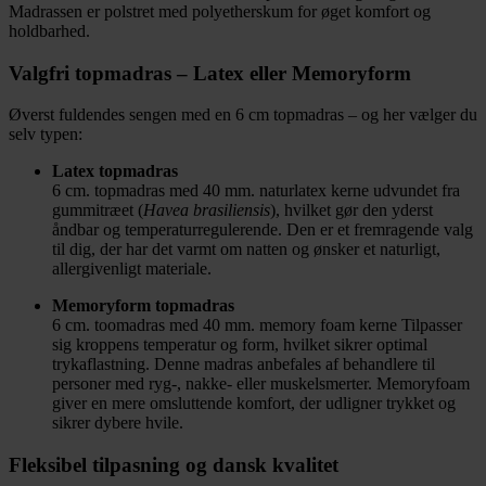
Madrassen er polstret med polyetherskum for øget komfort og
holdbarhed.
Valgfri topmadras – Latex eller Memoryform
Øverst fuldendes sengen med en 6 cm topmadras – og her vælger du
selv typen:
Latex topmadras
6 cm. topmadras med 40 mm. naturlatex kerne udvundet fra
gummitræet (
Havea brasiliensis
), hvilket gør den yderst
åndbar og temperaturregulerende. Den er et fremragende valg
til dig, der har det varmt om natten og ønsker et naturligt,
allergivenligt materiale.
Memoryform topmadras
6 cm. toomadras med 40 mm. memory foam kerne Tilpasser
sig kroppens temperatur og form, hvilket sikrer optimal
trykaflastning. Denne madras anbefales af behandlere til
personer med ryg-, nakke- eller muskelsmerter. Memoryfoam
giver en mere omsluttende komfort, der udligner trykket og
sikrer dybere hvile.
Fleksibel tilpasning og dansk kvalitet