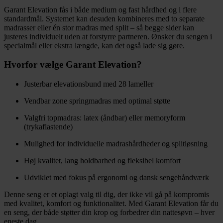
Garant Elevation fås i både medium og fast hårdhed og i flere
standardmål. Systemet kan desuden kombineres med to separate
madrasser eller én stor madras med split – så begge sider kan
justeres individuelt uden at forstyrre partneren. Ønsker du sengen i
specialmål eller ekstra længde, kan det også lade sig gøre.
Hvorfor vælge Garant Elevation?
Justerbar elevationsbund med 28 lameller
Vendbar zone springmadras med optimal støtte
Valgfri topmadras: latex (åndbar) eller memoryform
(trykaflastende)
Mulighed for individuelle madrashårdheder og splitløsning
Høj kvalitet, lang holdbarhed og fleksibel komfort
Udviklet med fokus på ergonomi og dansk sengehåndværk
Denne seng er et oplagt valg til dig, der ikke vil gå på kompromis
med kvalitet, komfort og funktionalitet. Med Garant Elevation får du
en seng, der både støtter din krop og forbedrer din nattesøvn – hver
eneste dag.