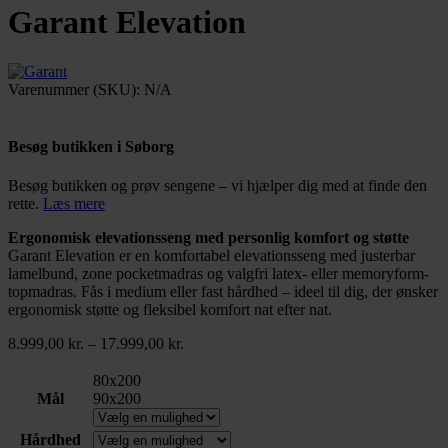
Garant Elevation
Varenummer (SKU):
N/A
Besøg butikken i Søborg
Besøg butikken og prøv sengene – vi hjælper dig med at finde den
rette.
Læs mere
Ergonomisk elevationsseng med personlig komfort og støtte
Garant Elevation er en komfortabel elevationsseng med justerbar
lamelbund, zone pocketmadras og valgfri latex- eller memoryform-
topmadras. Fås i medium eller fast hårdhed – ideel til dig, der ønsker
ergonomisk støtte og fleksibel komfort nat efter nat.
Prisinterval:
8.999,00
kr.
–
17.999,00
kr.
8.999,00 kr.
til
80x200
17.999,00 kr.
Mål
90x200
Hårdhed