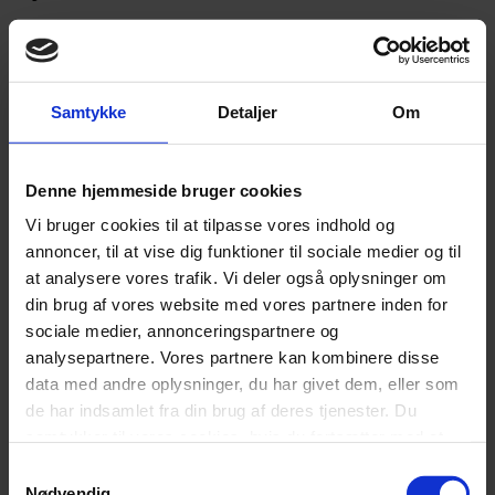
Memoryform topmadras
Anthracite
Samtykke
Detaljer
Om
,
Blå
Denne hjemmeside bruger cookies
,
Vi bruger cookies til at tilpasse vores indhold og
Farve
Brun
annoncer, til at vise dig funktioner til sociale medier og til
,
at analysere vores trafik. Vi deler også oplysninger om
din brug af vores website med vores partnere inden for
Lysegrå
sociale medier, annonceringspartnere og
,
analysepartnere. Vores partnere kan kombinere disse
data med andre oplysninger, du har givet dem, eller som
Sand
de har indsamlet fra din brug af deres tjenester. Du
samtykker til vores cookies, hvis du fortsætter med at
Egetræ ben
anvende vores hjemmeside.
Samtykkevalg
,
Nødvendig