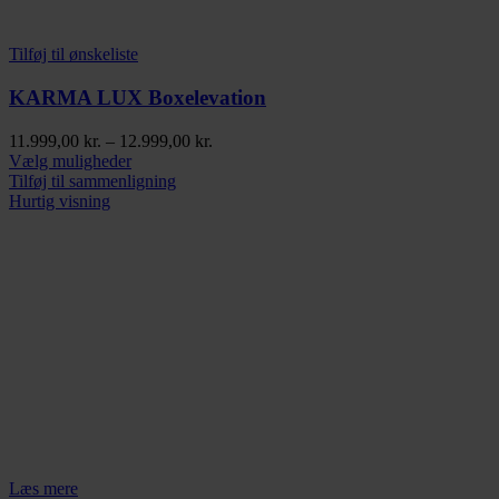
Tilføj til ønskeliste
KARMA LUX Boxelevation
Prisinterval:
11.999,00
kr.
–
12.999,00
kr.
Dette
11.999,00 kr.
Vælg muligheder
vare
til
Tilføj til sammenligning
har
12.999,00 kr.
Hurtig visning
flere
varianter.
Mulighederne
kan
vælges
på
varesiden
Læs mere