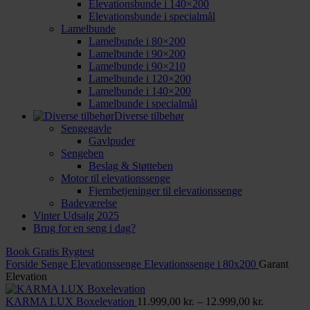
Elevationsbunde i 140×200
Elevationsbunde i specialmål
Lamelbunde
Lamelbunde i 80×200
Lamelbunde i 90×200
Lamelbunde i 90×210
Lamelbunde i 120×200
Lamelbunde i 140×200
Lamelbunde i specialmål
Diverse tilbehør
Sengegavle
Gavlpuder
Sengeben
Beslag & Støtteben
Motor til elevationssenge
Fjernbetjeninger til elevationssenge
Badeværelse
Vinter Udsalg 2025
Brug for en seng i dag?
Book Gratis Rygtest
Forside
Senge
Elevationssenge
Elevationssenge i 80x200
Garant
Elevation
Prisinterva
KARMA LUX Boxelevation
11.999,00
kr.
–
12.999,00
kr.