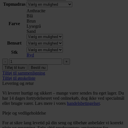
Topmadras
Anthracite
Blå
Brun
Farve
Lysegrå
Sand
Bensæt
Stk
Ryd
Garant
Elevation
Tilføj til kurv
Bestil nu
antal
Tilføj til sammenligning
Tilføj til ønskeliste
Levering og retur
Vi leverer hurtigt og sikkert – mange varer sendes fra eget lager. Du
har 14 dages fortrydelsesret ved onlinekøb, dog ikke ved specialmål
eller brugte varer. Læs mere i vores
handelsbetingelser
.
Pleje og vedligeholdelse
For at sikre lang levetid på din seng og tilbehør anbefaler vi korrekt
pleje og rengøring. Følg altid producentens anvisninger for