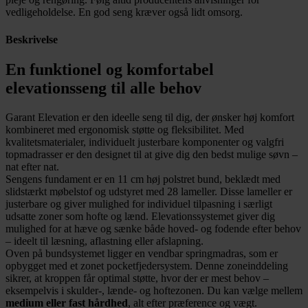
vedligeholdelse. En god seng kræver også lidt omsorg.
Beskrivelse
En funktionel og komfortabel
elevationsseng til alle behov
Garant Elevation er den ideelle seng til dig, der ønsker høj komfort
kombineret med ergonomisk støtte og fleksibilitet. Med
kvalitetsmaterialer, individuelt justerbare komponenter og valgfri
topmadrasser er den designet til at give dig den bedst mulige søvn –
nat efter nat.
Sengens fundament er en 11 cm høj polstret bund, beklædt med
slidstærkt møbelstof og udstyret med 28 lameller. Disse lameller er
justerbare og giver mulighed for individuel tilpasning i særligt
udsatte zoner som hofte og lænd. Elevationssystemet giver dig
mulighed for at hæve og sænke både hoved- og fodende efter behov
– ideelt til læsning, aflastning eller afslapning.
Oven på bundsystemet ligger en vendbar springmadras, som er
opbygget med et zonet pocketfjedersystem. Denne zoneinddeling
sikrer, at kroppen får optimal støtte, hvor der er mest behov –
eksempelvis i skulder-, lænde- og hoftezonen. Du kan vælge mellem
medium eller fast hårdhed
, alt efter præference og vægt.