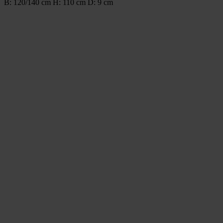
B: 120/140 cm H: 110 cm D: 9 cm