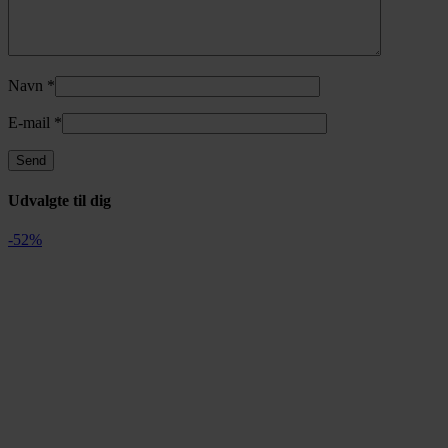
Navn
*
E-mail
*
Udvalgte til dig
-52%