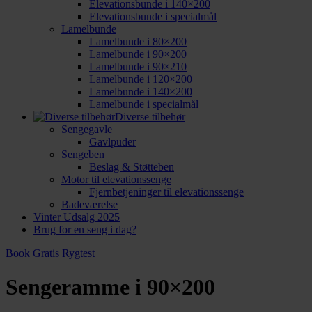
Elevationsbunde i 140×200
Elevationsbunde i specialmål
Lamelbunde
Lamelbunde i 80×200
Lamelbunde i 90×200
Lamelbunde i 90×210
Lamelbunde i 120×200
Lamelbunde i 140×200
Lamelbunde i specialmål
Diverse tilbehør
Sengegavle
Gavlpuder
Sengeben
Beslag & Støtteben
Motor til elevationssenge
Fjernbetjeninger til elevationssenge
Badeværelse
Vinter Udsalg 2025
Brug for en seng i dag?
Book Gratis Rygtest
Sengeramme i 90×200