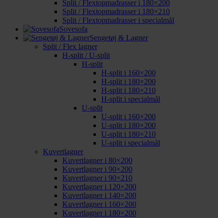
Split / Flextopmadrasser i 180×200
Split / Flextopmadrasser i 180×210
Split / Flextopmadrasser i specialmål
Sovesofa
Sengetøj & Lagner
Split / Flex lagner
H-split / U-split
H-split
H-split i 160×200
H-split i 180×200
H-split i 180×210
H-split i specialmål
U-split
U-split i 160×200
U-split i 180×200
U-split i 180×210
U-split i specialmål
Kuvertlagner
Kuvertlagner i 80×200
Kuvertlagner i 90×200
Kuvertlagner i 90×210
Kuvertlagner i 120×200
Kuvertlagner i 140×200
Kuvertlagner i 160×200
Kuvertlagner i 180×200