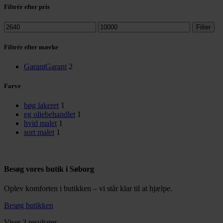
Filtrér efter pris
Mindste
Højeste
Filter
pris
pris
Filtrér efter mærke
Garant
Garant
2
Farve
bøg lakeret
1
eg oliebehandlet
1
hvid malet
1
sort malet
1
Besøg vores butik i Søborg
Oplev komforten i butikken – vi står klar til at hjælpe.
Besøg butikken
Sorteret
Viser 3 resultater