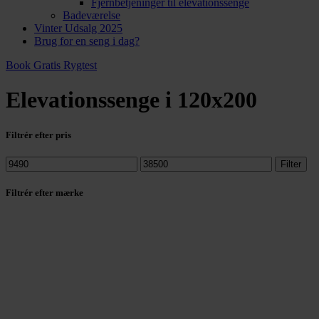
Fjernbetjeninger til elevationssenge
Badeværelse
Vinter Udsalg 2025
Brug for en seng i dag?
Book Gratis Rygtest
Elevationssenge i 120x200
Filtrér efter pris
Mindste
Højeste
Filter
pris
pris
Filtrér efter mærke