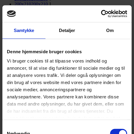
200x210
200x210
1
200x220
200x220
1
200x190
200x190
1
Samtykke
Detaljer
Om
Denne hjemmeside bruger cookies
Vi bruger cookies til at tilpasse vores indhold og
annoncer, til at vise dig funktioner til sociale medier og til
at analysere vores trafik. Vi deler også oplysninger om
din brug af vores website med vores partnere inden for
sociale medier, annonceringspartnere og
analysepartnere. Vores partnere kan kombinere disse
data med andre oplysninger, du har givet dem, eller som
de har indsamlet fra din brug af deres tjenester. Du
samtykker til vores cookies, hvis du fortsætter med at
anvende vores hjemmeside.
Samtykkevalg
Nødvendig