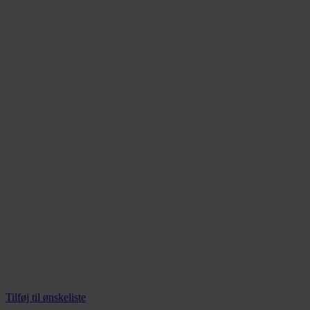
kan
vælges
på
varesiden
Tilføj til ønskeliste