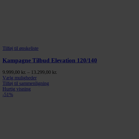
Tilføj til ønskeliste
Kampagne Tilbud Elevation 120/140
Prisinterval:
9.999,00
kr.
–
13.299,00
kr.
Dette
9.999,00 kr.
Vælg muligheder
vare
til
Tilføj til sammenligning
har
13.299,00 kr.
Hurtig visning
flere
-51%
varianter.
Mulighederne
kan
vælges
på
varesiden