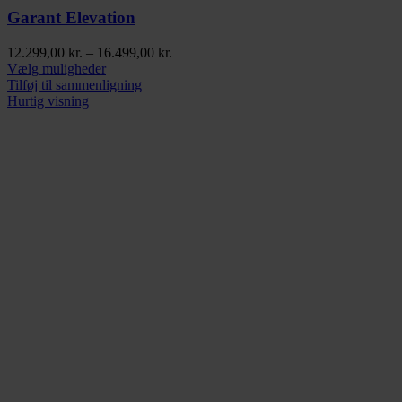
Garant Elevation
Prisinterval:
12.299,00
kr.
–
16.499,00
kr.
Dette
12.299,00 kr.
Vælg muligheder
vare
til
Tilføj til sammenligning
har
16.499,00 kr.
Hurtig visning
flere
varianter.
Mulighederne
kan
vælges
på
varesiden