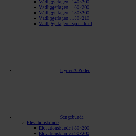
Vådliggerlagen i 140×200
Vådliggerlagen i 160×200
Vådliggerlagen i 180×200
Vådliggerlagen i 180×210
Vådliggerlagen i specialmål
Dyner & Puder
Sengebunde
Elevationsbunde
Elevationsbunde i 80×200
Elevationsbunde i 90×200