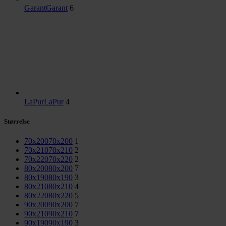
Garant
Garant
6
LaPur
LaPur
4
Størrelse
70x200
70x200
1
70x210
70x210
2
70x220
70x220
2
80x200
80x200
7
80x190
80x190
3
80x210
80x210
4
80x220
80x220
5
90x200
90x200
7
90x210
90x210
7
90x190
90x190
3