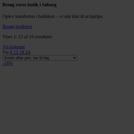
Besøg vores butik i Søborg
Oplev komforten i butikken – vi står klar til at hjælpe.
Besøg butikken
Sorteret
Viser 1–12 af 19 resultater
efter
Vis kolonne
pris:
Vis
9
12
18
24
lav
til
-18%
høj