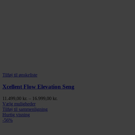
Tilføj til ønskeliste
Xcellent Flow Elevation Seng
Prisinterval:
11.499,00
kr.
–
16.999,00
kr.
Dette
11.499,00 kr.
Vælg muligheder
vare
til
Tilføj til sammenligning
har
16.999,00 kr.
Hurtig visning
flere
-56%
varianter.
Mulighederne