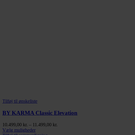
Tilføj til ønskeliste
BY KARMA Classic Elevation
Prisinterval:
10.499,00
kr.
–
11.499,00
kr.
Dette
10.499,00 kr.
Vælg muligheder