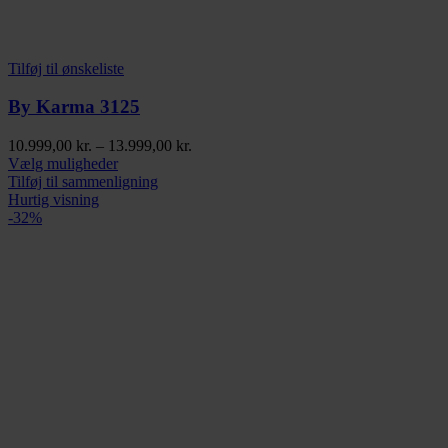
Tilføj til ønskeliste
By Karma 3125
Prisinterval:
10.999,00
kr.
–
13.999,00
kr.
Dette
10.999,00 kr.
Vælg muligheder
vare
til
Tilføj til sammenligning
har
13.999,00 kr.
Hurtig visning
flere
-32%
varianter.
Mulighederne
kan
vælges
på
varesiden