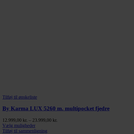
Tilføj til ønskeliste
By Karma LUX 5260 m. multipocket fjedre
Prisinterval:
12.999,00
kr.
–
23.999,00
kr.
Dette
12.999,00 kr.
Vælg muligheder
vare
til
Tilføj til sammenligning