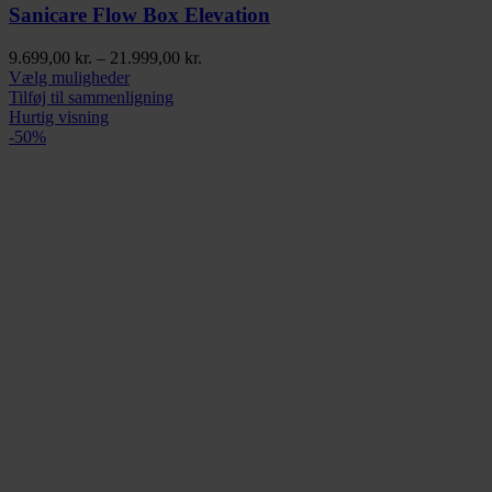
Sanicare Flow Box Elevation
Prisinterval:
9.699,00
kr.
–
21.999,00
kr.
Dette
9.699,00 kr.
Vælg muligheder
vare
til
Tilføj til sammenligning
har
21.999,00 kr.
Hurtig visning
flere
-50%
varianter.
Mulighederne
kan
vælges
på
varesiden