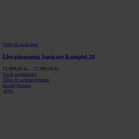
Tilføj til ønskeliste
Elevationsseng Sanicare Komplet 20
Prisinterval:
12.999,00
kr.
–
17.999,00
kr.
Dette
12.999,00 kr.
Vælg muligheder
vare
til
Tilføj til sammenligning
har
17.999,00 kr.
Hurtig visning
flere
-49%
varianter.
Mulighederne
kan
vælges
på
varesiden