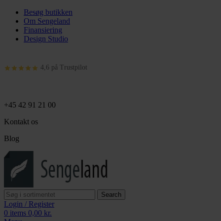
Besøg butikken
Om Sengeland
Finansiering
Design Studio
4,6 på Trustpilot
+45 42 91 21 00
Kontakt os
Blog
Search
Login / Register
0
items
0,00
kr.