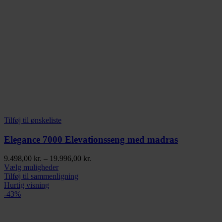
Tilføj til ønskeliste
Elegance 7000 Elevationsseng med madras
Prisinterval:
9.498,00
kr.
–
19.996,00
kr.
Dette
9.498,00 kr.
Vælg muligheder
vare
til
Tilføj til sammenligning
har
19.996,00 kr.
Hurtig visning
flere
-43%
varianter.
Mulighederne
kan