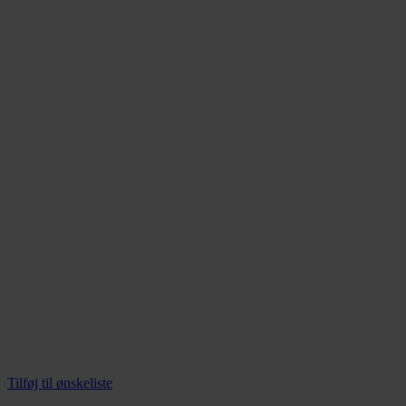
vælges
på
varesiden
Tilføj til ønskeliste