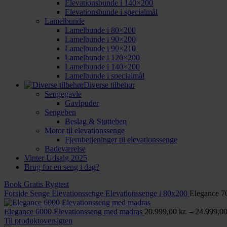
Elevationsbunde i 140×200
Elevationsbunde i specialmål
Lamelbunde
Lamelbunde i 80×200
Lamelbunde i 90×200
Lamelbunde i 90×210
Lamelbunde i 120×200
Lamelbunde i 140×200
Lamelbunde i specialmål
Diverse tilbehør
Sengegavle
Gavlpuder
Sengeben
Beslag & Støtteben
Motor til elevationssenge
Fjernbetjeninger til elevationssenge
Badeværelse
Vinter Udsalg 2025
Brug for en seng i dag?
Book Gratis Rygtest
Forside
Senge
Elevationssenge
Elevationssenge i 80x200
Elegance 7
Elegance 6000 Elevationsseng med madras
20.999,00
kr.
–
24.999,0
Til produktoversigten