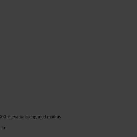
000 Elevationsseng med madras
Prisinterval:
0
kr.
20.999,00 kr.