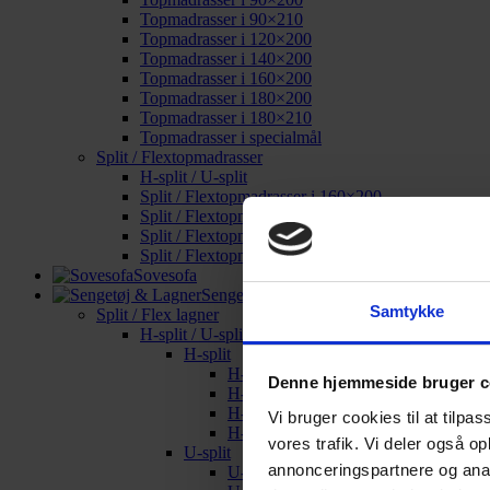
Topmadrasser i 90×210
Topmadrasser i 120×200
Topmadrasser i 140×200
Topmadrasser i 160×200
Topmadrasser i 180×200
Topmadrasser i 180×210
Topmadrasser i specialmål
Split / Flextopmadrasser
H-split / U-split
Split / Flextopmadrasser i 160×200
Split / Flextopmadrasser i 180×200
Split / Flextopmadrasser i 180×210
Split / Flextopmadrasser i specialmål
Sovesofa
Sengetøj & Lagner
Samtykke
Split / Flex lagner
H-split / U-split
H-split
H-split i 160×200
Denne hjemmeside bruger c
H-split i 180×200
H-split i 180×210
Vi bruger cookies til at tilpas
H-split i specialmål
vores trafik. Vi deler også o
U-split
annonceringspartnere og anal
U-split i 160×200