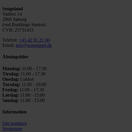
Sengeland
Vadbro 14
2860 Søborg
(ved Buddinge Station)
CVR: 25731433
Telefon:
+45 42 91 21 00
Email:
info@sengeland.dk
Åbningstider
Mandag:
11:00 - 17:30
Tirsdag:
11:00 - 17.30
Onsdag:
Lukket
Torsdag:
11:00 - 19:00
Fredag:
11:00 - 17.30
Lørdag:
11:00 - 15:00
Søndag:
11:00 - 15:00
Information
Om butikken
Sengeruter