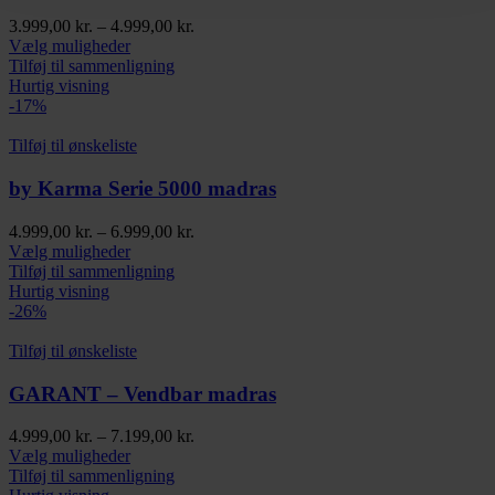
varesiden
Prisinterval:
3.999,00
kr.
–
4.999,00
kr.
Dette
3.999,00 kr.
Vælg muligheder
vare
til
Tilføj til sammenligning
har
4.999,00 kr.
Hurtig visning
flere
-17%
varianter.
Mulighederne
Tilføj til ønskeliste
kan
vælges
by Karma Serie 5000 madras
på
varesiden
Prisinterval:
4.999,00
kr.
–
6.999,00
kr.
Dette
4.999,00 kr.
Vælg muligheder
vare
til
Tilføj til sammenligning
har
6.999,00 kr.
Hurtig visning
flere
-26%
varianter.
Mulighederne
Tilføj til ønskeliste
kan
vælges
GARANT – Vendbar madras
på
varesiden
Prisinterval:
4.999,00
kr.
–
7.199,00
kr.
Dette
4.999,00 kr.
Vælg muligheder
vare
til
Tilføj til sammenligning
har
7.199,00 kr.