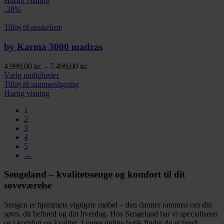
Hurtig visning
flere
-38%
varianter.
Mulighederne
Tilføj til ønskeliste
kan
vælges
by Karma 3000 madras
på
varesiden
Prisinterval:
4.999,00
kr.
–
7.499,00
kr.
Dette
4.999,00 kr.
Vælg muligheder
vare
til
Tilføj til sammenligning
har
7.499,00 kr.
Hurtig visning
flere
1
varianter.
2
Mulighederne
3
kan
4
vælges
5
på
→
varesiden
Sengeland – kvalitetssenge og komfort til dit
soveværelse
Sengen er hjemmets vigtigste møbel – den danner rammen om din
søvn, dit helbred og din hverdag. Hos Sengeland har vi specialiseret
os i komfort og kvalitet. I vores online butik finder du et bredt