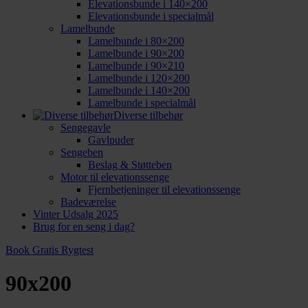
Elevationsbunde i 140×200
Elevationsbunde i specialmål
Lamelbunde
Lamelbunde i 80×200
Lamelbunde i 90×200
Lamelbunde i 90×210
Lamelbunde i 120×200
Lamelbunde i 140×200
Lamelbunde i specialmål
Diverse tilbehør
Sengegavle
Gavlpuder
Sengeben
Beslag & Støtteben
Motor til elevationssenge
Fjernbetjeninger til elevationssenge
Badeværelse
Vinter Udsalg 2025
Brug for en seng i dag?
Book Gratis Rygtest
90x200