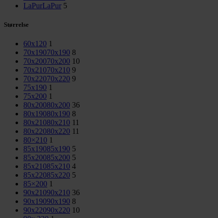
LaPur
LaPur
5
Størrelse
60x120
1
70x190
70x190
8
70x200
70x200
10
70x210
70x210
9
70x220
70x220
9
75x190
1
75x200
1
80x200
80x200
36
80x190
80x190
8
80x210
80x210
11
80x220
80x220
11
80×210
1
85x190
85x190
5
85x200
85x200
5
85x210
85x210
4
85x220
85x220
5
85×200
1
90x210
90x210
36
90x190
90x190
8
90x220
90x220
10