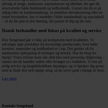
udvalg af senge, madrasser, topmadrasser og tilbehør, der gør dit
soveværelse både funktionelt og indbydende. Uanset om du er på
udkig efter en kontinentalseng, en justerbar elevationsseng eller en
enkel boxmadras, har vi modeller i både standardmål og specialmål
– så du får præcis den løsning, der passer til dig og dit rum.
Dansk forhandler med fokus på kvalitet og service
Hos Sengeland går vi ikke på kompromis med kvaliteten. Vi
udvælger nøje produkter fra troværdige producenter, hvor både
komfort, materialer og holdbarhed er i top. Det gælder alt fra
madrassens opbygning til syninger og betræk. Har du brug for
hjælp? Vores erfarne team står altid klar med personlig rådgivning –
uanset om du handler online eller besøger os i butikken. Vi tror på
ærlig service og langtidsholdbare løsninger, og vi hjælper dig gerne
med at finde den helt rigtige seng, så du sover godt i mange år frem.
Læs mere
Kontakt Sengeland