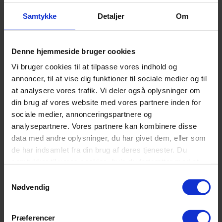
Prisinterval:
269,00
kr.
–
899,00
kr.
Dette
269,00 kr.
Vælg muligheder
Samtykke
Detaljer
Om
vare
til
Tilføj til sammenligning
har
899,00 kr.
Hurtig visning
flere
varianter.
Tilføj til ønskeliste
Denne hjemmeside bruger cookies
Mulighederne
Vi bruger cookies til at tilpasse vores indhold og
kan
Rullemadras Quiltet
vælges
annoncer, til at vise dig funktioner til sociale medier og til
på
5
at analysere vores trafik. Vi deler også oplysninger om
varesiden
Prisinterval:
399,00
kr.
–
1.099,00
kr.
din brug af vores website med vores partnere inden for
Dette
399,00 kr.
Vælg muligheder
sociale medier, annonceringspartnere og
vare
til
Tilføj til sammenligning
har
1.099,00 kr.
Hurtig visning
analysepartnere. Vores partnere kan kombinere disse
flere
-70%
data med andre oplysninger, du har givet dem, eller som
varianter.
de har indsamlet fra din brug af deres tjenester. Du
Mulighederne
Tilføj til ønskeliste
kan
samtykker til vores cookies, hvis du fortsætter med at
vælges
Planbund 28 lameller
anvende vores hjemmeside.
Samtykkevalg
på
varesiden
Nødvendig
Prisinterval:
1.599,00
kr.
–
3.900,00
kr.
Dette
1.599,00 kr.
Vælg muligheder
vare
til
Tilføj til sammenligning
har
3.900,00 kr.
Hurtig visning
Præferencer