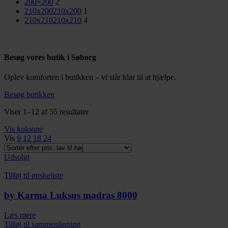
200×200
2
210x200
210x200
1
210x210
210x210
4
Besøg vores butik i Søborg
Oplev komforten i butikken – vi står klar til at hjælpe.
Besøg butikken
Sorteret
Viser 1–12 af 55 resultater
efter
Vis kolonne
pris:
Vis
9
12
18
24
lav
til
Udsolgt
høj
Tilføj til ønskeliste
by Karma Luksus madras 8000
Læs mere
Tilføj til sammenligning