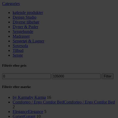
Categories
kølende produkter
Design Studio
Diverse tilbehør
Dyner & Puder
Sengebunde
Madrasser
Sengetøj & Lagner
Sovesofa
Tilbud
Senge
Filtrér efter pris
Mindste
Højeste
Filter
pris
pris
Filtrér efter mærke
by Karma
by Karma
16
Comforteo / Ergo Comfor Bed
Comforteo / Ergo Comfor Bed
2
Elegance
Elegance
5
Garant
Garant
10