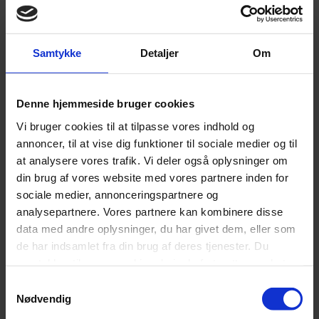
varianter.
Mulighederne
Tilføj til ønskeliste
kan
vælges
Seng med opbevaring Elegance
Samtykke
Detaljer
Om
på
varesiden
Prisinterval:
15.499,00
kr.
–
29.999,00
kr.
Dette
15.499,00 kr.
Vælg muligheder
vare
til
Tilføj til sammenligning
Denne hjemmeside bruger cookies
har
29.999,00 kr.
Hurtig visning
Vi bruger cookies til at tilpasse vores indhold og
flere
-37%
varianter.
annoncer, til at vise dig funktioner til sociale medier og til
Mulighederne
Tilføj til ønskeliste
at analysere vores trafik. Vi deler også oplysninger om
kan
din brug af vores website med vores partnere inden for
vælges
Garant Comforteo Bendi 140/160/180
på
sociale medier, annonceringspartnere og
varesiden
Prisinterval:
16.999,00
kr.
–
23.499,00
kr.
analysepartnere. Vores partnere kan kombinere disse
Dette
16.999,00 kr.
Vælg muligheder
data med andre oplysninger, du har givet dem, eller som
vare
til
Tilføj til sammenligning
de har indsamlet fra din brug af deres tjenester. Du
har
23.499,00 kr.
Hurtig visning
flere
-26%
samtykker til vores cookies, hvis du fortsætter med at
varianter.
anvende vores hjemmeside.
Mulighederne
Samtykkevalg
Tilføj til ønskeliste
kan
Nødvendig
vælges
Garant Comforteo NOOK 140