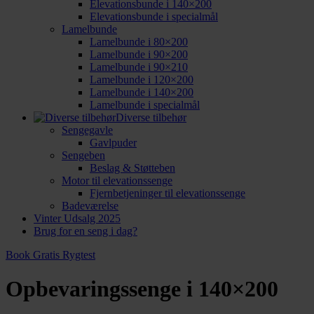
Elevationsbunde i 140×200
Elevationsbunde i specialmål
Lamelbunde
Lamelbunde i 80×200
Lamelbunde i 90×200
Lamelbunde i 90×210
Lamelbunde i 120×200
Lamelbunde i 140×200
Lamelbunde i specialmål
Diverse tilbehør
Sengegavle
Gavlpuder
Sengeben
Beslag & Støtteben
Motor til elevationssenge
Fjernbetjeninger til elevationssenge
Badeværelse
Vinter Udsalg 2025
Brug for en seng i dag?
Book Gratis Rygtest
Opbevaringssenge i 140×200