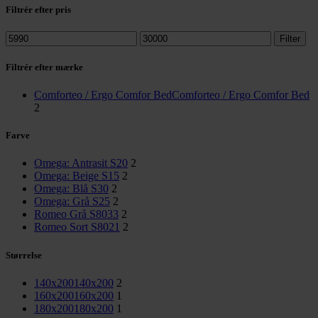
Filtrér efter pris
Mindste
Højeste
Filter
pris
pris
Filtrér efter mærke
Comforteo / Ergo Comfor Bed
Comforteo / Ergo Comfor Bed
2
Farve
Omega: Antrasit S20
2
Omega: Beige S15
2
Omega: Blå S30
2
Omega: Grå S25
2
Romeo Grå S8033
2
Romeo Sort S8021
2
Størrelse
140x200
140x200
2
160x200
160x200
1
180x200
180x200
1