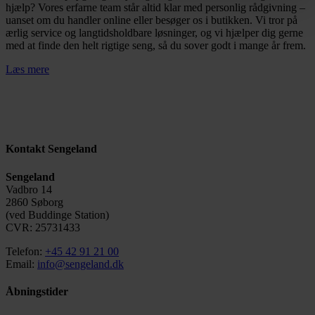
hjælp? Vores erfarne team står altid klar med personlig rådgivning –
uanset om du handler online eller besøger os i butikken. Vi tror på
ærlig service og langtidsholdbare løsninger, og vi hjælper dig gerne
med at finde den helt rigtige seng, så du sover godt i mange år frem.
Læs mere
Kontakt Sengeland
Sengeland
Vadbro 14
2860 Søborg
(ved Buddinge Station)
CVR: 25731433
Telefon:
+45 42 91 21 00
Email:
info@sengeland.dk
Åbningstider