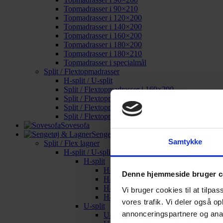
Topmadrasser i 90×210
Topmadrasser i 120×200
Topmadrasser i 140×200
Topmadrasser i 160×200
Topmadrasser i 180×200
Topmadrasser i 180×210
Topmadrasser i specialmål
Split / Flextopmadrasser
H-split / U-split
Split / Flextopmadrasser i 160×200
Split / Flextopmadrasser i 180×200
Split / Flextopmadrasser i 180×210
Split / Flextopmadrasser i specialmål
Sovesofa
Sengetøj & Lagner
Samtykke
Split / Flex lagner
H-split / U-split
H-split
H-split i 160×200
Denne hjemmeside bruger c
H-split i 180×200
H-split i 180×210
Vi bruger cookies til at tilpas
H-split i specialmål
vores trafik. Vi deler også o
U-split
annonceringspartnere og anal
U-split i 160×200