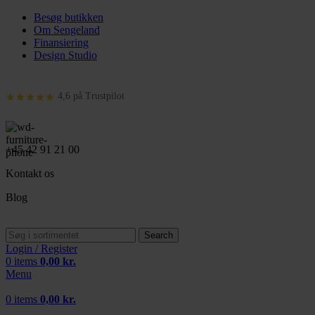
Besøg butikken
Om Sengeland
Finansiering
Design Studio
4,6 på Trustpilot
+45 42 91 21 00
Kontakt os
Blog
Search
Login / Register
0
items
0,00
kr.
Menu
0
items
0,00
kr.