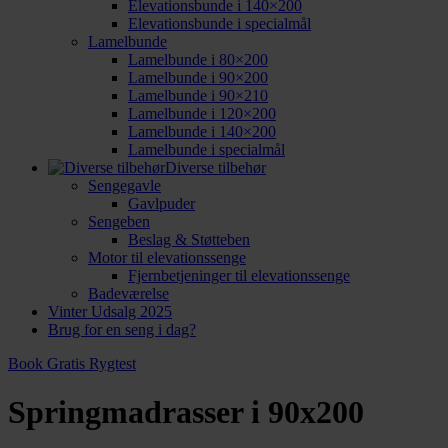
Elevationsbunde i 140×200
Elevationsbunde i specialmål
Lamelbunde
Lamelbunde i 80×200
Lamelbunde i 90×200
Lamelbunde i 90×210
Lamelbunde i 120×200
Lamelbunde i 140×200
Lamelbunde i specialmål
Diverse tilbehør
Sengegavle
Gavlpuder
Sengeben
Beslag & Støtteben
Motor til elevationssenge
Fjernbetjeninger til elevationssenge
Badeværelse
Vinter Udsalg 2025
Brug for en seng i dag?
Book Gratis Rygtest
Springmadrasser i 90x200