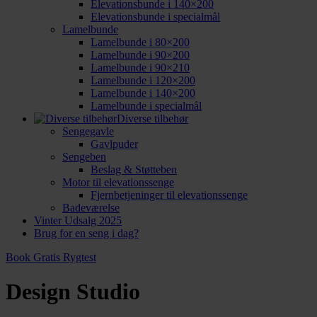
Elevationsbunde i 140×200
Elevationsbunde i specialmål
Lamelbunde
Lamelbunde i 80×200
Lamelbunde i 90×200
Lamelbunde i 90×210
Lamelbunde i 120×200
Lamelbunde i 140×200
Lamelbunde i specialmål
Diverse tilbehør
Sengegavle
Gavlpuder
Sengeben
Beslag & Støtteben
Motor til elevationssenge
Fjernbetjeninger til elevationssenge
Badeværelse
Vinter Udsalg 2025
Brug for en seng i dag?
Book Gratis Rygtest
Design Studio