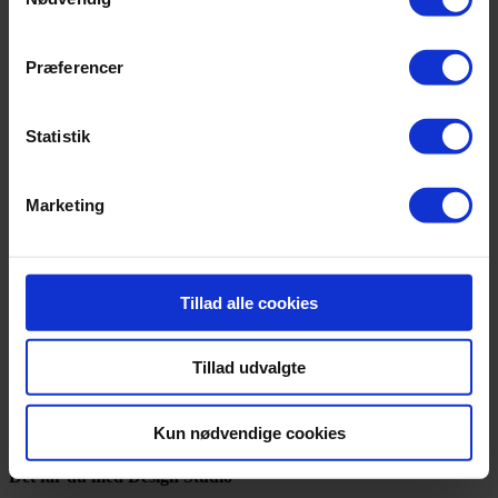
Præferencer
Statistik
Marketing
Ønsket komfortniveau
Book tid – i butikken eller hjemme hos dig
Tillad alle cookies
Du vælger selv, om du vil besøge os i butikken – eller om vi skal
komme hjem til dig.
Tillad udvalgte
Det tager ca. 40 minutter og koster 500 kr.
, som du får refunderet
ved køb af seng.
Kun nødvendige cookies
Hjemmebesøg tilbydes i hele Danmark (undtagen ikke brofaste øer).
Det får du med Design Studio