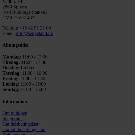
Vadbro 14
2860 Søborg
(ved Buddinge Station)
CVR: 25731433
Telefon:
+45 42 91 21 00
Email:
info@sengeland.dk
Åbningstider
Mandag:
11:00 - 17:30
Tirsdag:
11:00 - 17.30
Onsdag:
Lukket
Torsdag:
11:00 - 19:00
Fredag:
11:00 - 17.30
Lørdag:
11:00 - 15:00
Søndag:
11:00 - 15:00
Information
Om butikken
Sengeruter
Handelsbetingelser
Garanti hos
Sengeland
Reklamation