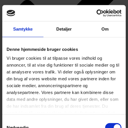
Samtykke
Detaljer
Om
Denne hjemmeside bruger cookies
Vi bruger cookies til at tilpasse vores indhold og
annoncer, til at vise dig funktioner til sociale medier og til
at analysere vores trafik. Vi deler også oplysninger om
Søvnvaner og helbred
din brug af vores website med vores partnere inden for
sociale medier, annonceringspartnere og
analysepartnere. Vores partnere kan kombinere disse
data med andre oplysninger, du har givet dem, eller som
de har indsamlet fra din brug af deres tjenester. Du
samtykker til vores cookies, hvis du fortsætter med at
anvende vores hjemmeside.
Samtykkevalg
Nødvendig