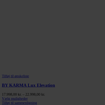
Tilføj til ønskeliste
BY KARMA Lux Elevation
Prisinterval:
17.998,00
kr.
–
22.998,00
kr.
Dette
17.998,00 kr.
Vælg muligheder
vare
til
Tilføj til sammenligning