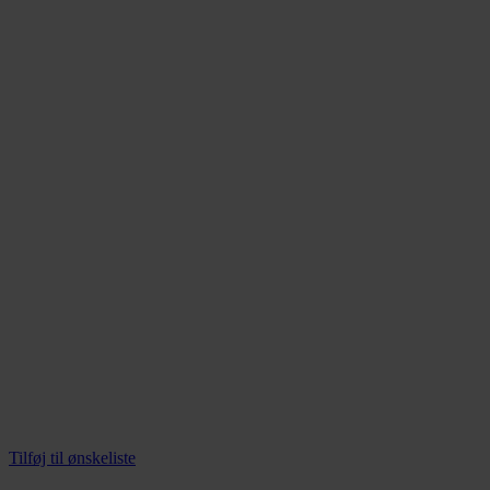
vælges
på
varesiden
Tilføj til ønskeliste