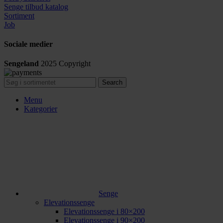
Senge tilbud katalog
Sortiment
Job
Sociale medier
Sengeland
2025
Copyright
Search
Menu
Kategorier
Senge
Elevationssenge
Elevationssenge i 80×200
Elevationssenge i 90×200