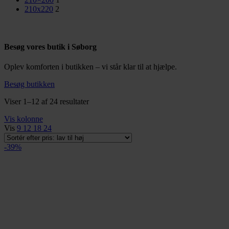
210x220
2
Besøg vores butik i Søborg
Oplev komforten i butikken – vi står klar til at hjælpe.
Besøg butikken
Sorteret
Viser 1–12 af 24 resultater
efter
Vis kolonne
pris:
Vis
9
12
18
24
lav
til
-39%
høj