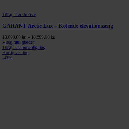
Tilføj til ønskeliste
GARANT Arctic Lux – Kølende elevationsseng
Prisinterval:
13.699,00
kr.
–
18.899,00
kr.
Dette
13.699,00 kr.
Vælg muligheder
vare
til
Tilføj til sammenligning
har
18.899,00 kr.
Hurtig visning
flere
-43%
varianter.
Mulighederne
kan
vælges
på
varesiden