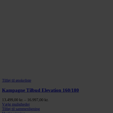
Tilføj til ønskeliste
Kampagne Tilbud Elevation 160/180
Prisinterval:
13.499,00
kr.
–
16.997,00
kr.
Dette
13.499,00 kr.
Vælg muligheder
vare
til
Tilføj til sammenligning