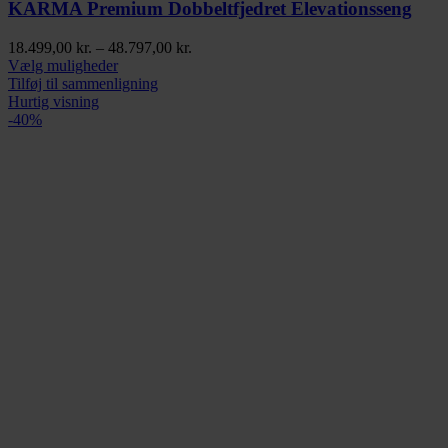
KARMA Premium Dobbeltfjedret Elevationsseng
Prisinterval:
18.499,00
kr.
–
48.797,00
kr.
Dette
18.499,00 kr.
Vælg muligheder
vare
til
Tilføj til sammenligning
har
48.797,00 kr.
Hurtig visning
flere
-40%
varianter.
Mulighederne
kan
vælges
på
varesiden