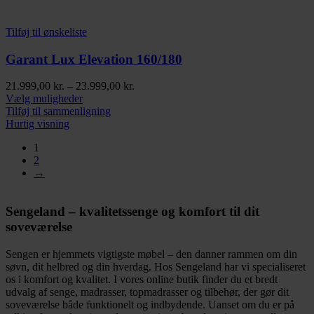
Tilføj til ønskeliste
Garant Lux Elevation 160/180
Prisinterval:
21.999,00
kr.
–
23.999,00
kr.
Dette
21.999,00 kr.
Vælg muligheder
vare
til
Tilføj til sammenligning
har
23.999,00 kr.
Hurtig visning
flere
1
varianter.
2
Mulighederne
→
kan
vælges
på
Sengeland – kvalitetssenge og komfort til dit
varesiden
soveværelse
Sengen er hjemmets vigtigste møbel – den danner rammen om din
søvn, dit helbred og din hverdag. Hos Sengeland har vi specialiseret
os i komfort og kvalitet. I vores online butik finder du et bredt
udvalg af senge, madrasser, topmadrasser og tilbehør, der gør dit
soveværelse både funktionelt og indbydende. Uanset om du er på