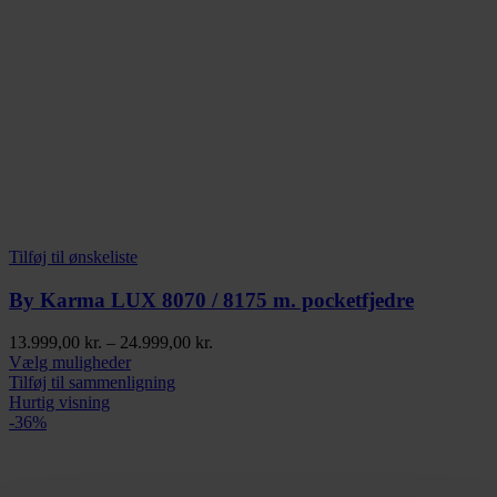
Tilføj til ønskeliste
By Karma LUX 8070 / 8175 m. pocketfjedre
Prisinterval:
13.999,00
kr.
–
24.999,00
kr.
Dette
13.999,00 kr.
Vælg muligheder
vare
til
Tilføj til sammenligning
har
24.999,00 kr.
Hurtig visning
flere
-36%
varianter.
Mulighederne
kan