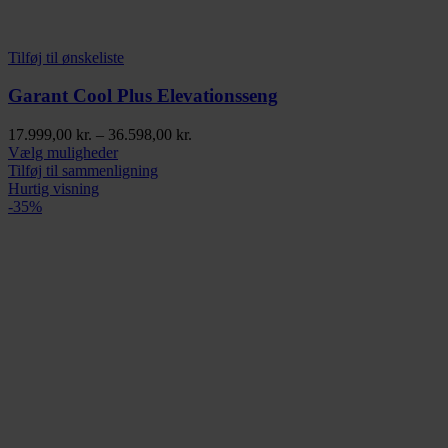
Tilføj til ønskeliste
Garant Cool Plus Elevationsseng
Prisinterval:
17.999,00
kr.
–
36.598,00
kr.
Dette
17.999,00 kr.
Vælg muligheder
vare
til
Tilføj til sammenligning
har
36.598,00 kr.
Hurtig visning
flere
-35%
varianter.
Mulighederne
kan
vælges
på
varesiden