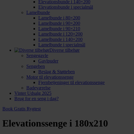
Elevationsbunde i 140×200
Elevationsbunde i specialmål
Lamelbunde
Lamelbunde i 80×200
Lamelbunde i 90×200
Lamelbunde i 90×210
Lamelbunde i 120×200
Lamelbunde i 140×200
Lamelbunde i specialmål
Diverse tilbehør
Sengegavle
Gavlpuder
Sengeben
Beslag & Støtteben
Motor til elevationssenge
Fjernbetjeninger til elevationssenge
Badeværelse
Vinter Udsalg 2025
Brug for en seng i dag?
Book Gratis Rygtest
Elevationssenge i 180x210