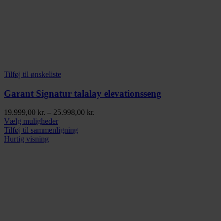
Tilføj til ønskeliste
Garant Signatur talalay elevationsseng
Prisinterval:
19.999,00
kr.
–
25.998,00
kr.
Dette
19.999,00 kr.
Vælg muligheder
vare
til
Tilføj til sammenligning
har
25.998,00 kr.
Hurtig visning
flere
varianter.
Mulighederne
kan
vælges
på
varesiden