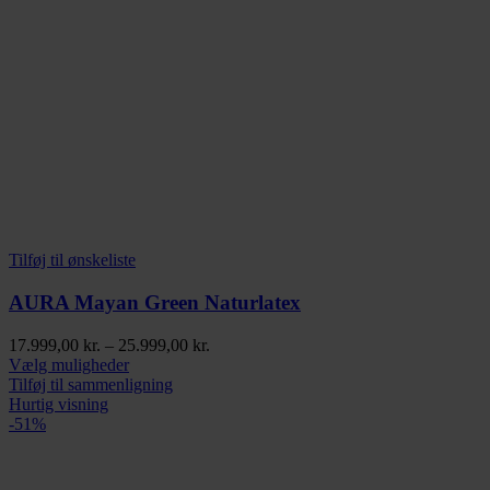
Tilføj til ønskeliste
AURA Mayan Green Naturlatex
Prisinterval:
17.999,00
kr.
–
25.999,00
kr.
Dette
17.999,00 kr.
Vælg muligheder
vare
til
Tilføj til sammenligning
har
25.999,00 kr.
Hurtig visning
flere
-51%
varianter.
Mulighederne
kan