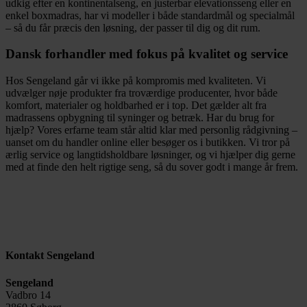
udkig efter en kontinentalseng, en justerbar elevationsseng eller en
enkel boxmadras, har vi modeller i både standardmål og specialmål
– så du får præcis den løsning, der passer til dig og dit rum.
Dansk forhandler med fokus på kvalitet og service
Hos Sengeland går vi ikke på kompromis med kvaliteten. Vi
udvælger nøje produkter fra troværdige producenter, hvor både
komfort, materialer og holdbarhed er i top. Det gælder alt fra
madrassens opbygning til syninger og betræk. Har du brug for
hjælp? Vores erfarne team står altid klar med personlig rådgivning –
uanset om du handler online eller besøger os i butikken. Vi tror på
ærlig service og langtidsholdbare løsninger, og vi hjælper dig gerne
med at finde den helt rigtige seng, så du sover godt i mange år frem.
Kontakt Sengeland
Sengeland
Vadbro 14