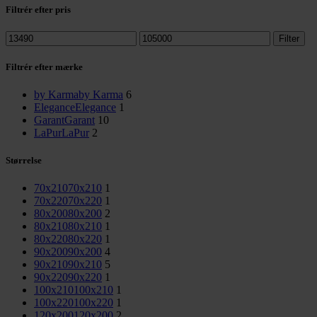
Filtrér efter pris
Mindste
Højeste
Filter
pris
pris
Filtrér efter mærke
by Karma
by Karma
6
Elegance
Elegance
1
Garant
Garant
10
LaPur
LaPur
2
Størrelse
70x210
70x210
1
70x220
70x220
1
80x200
80x200
2
80x210
80x210
1
80x220
80x220
1
90x200
90x200
4
90x210
90x210
5
90x220
90x220
1
100x210
100x210
1
100x220
100x220
1
120x200
120x200
2