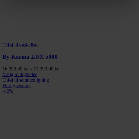
Tilføj til ønskeliste
By Karma LUX 5080
Prisinterval:
16.999,00
kr.
–
17.999,00
kr.
Dette
16.999,00 kr.
Vælg muligheder
vare
til
Tilføj til sammenligning
har
17.999,00 kr.
Hurtig visning
flere
-42%
varianter.
Mulighederne
kan
vælges
på
varesiden