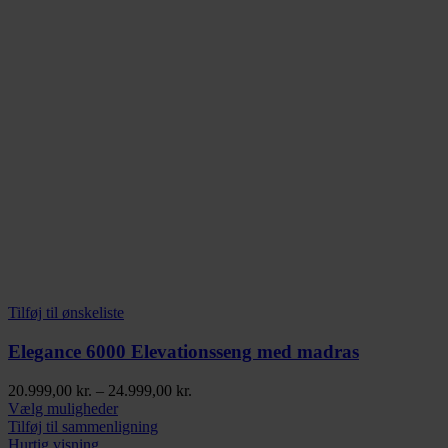
Tilføj til ønskeliste
Elegance 6000 Elevationsseng med madras
Prisinterval:
20.999,00
kr.
–
24.999,00
kr.
Dette
20.999,00 kr.
Vælg muligheder
vare
til
Tilføj til sammenligning
har
24.999,00 kr.
Hurtig visning