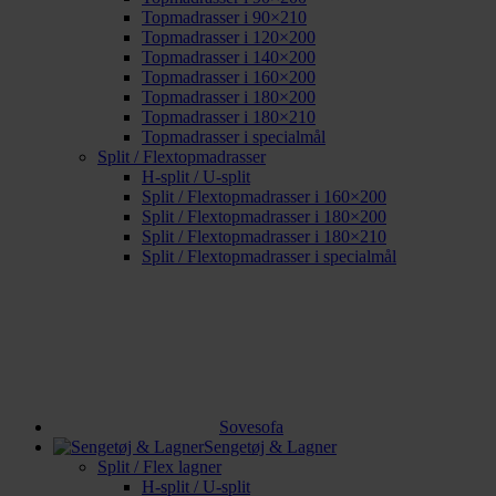
Topmadrasser i 90×210
Topmadrasser i 120×200
Topmadrasser i 140×200
Topmadrasser i 160×200
Topmadrasser i 180×200
Topmadrasser i 180×210
Topmadrasser i specialmål
Split / Flextopmadrasser
H-split / U-split
Split / Flextopmadrasser i 160×200
Split / Flextopmadrasser i 180×200
Split / Flextopmadrasser i 180×210
Split / Flextopmadrasser i specialmål
Sovesofa
Sengetøj & Lagner
Split / Flex lagner
H-split / U-split