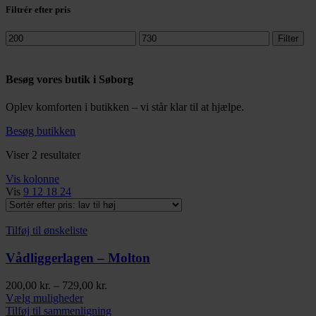
Filtrér efter pris
Mindste
Højeste
Filter
pris
pris
Besøg vores butik i Søborg
Oplev komforten i butikken – vi står klar til at hjælpe.
Besøg butikken
Sorteret
Viser 2 resultater
efter
Vis kolonne
pris:
Vis
9
12
18
24
lav
til
høj
Tilføj til ønskeliste
Vådliggerlagen – Molton
Prisinterval:
200,00
kr.
–
729,00
kr.
Dette
200,00 kr.
Vælg muligheder
vare
til
Tilføj til sammenligning