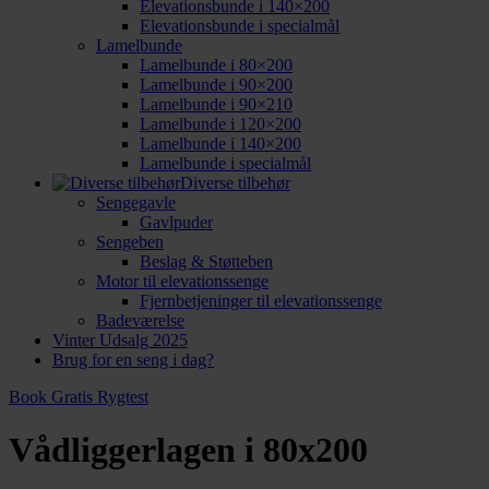
Elevationsbunde i 140×200
Elevationsbunde i specialmål
Lamelbunde
Lamelbunde i 80×200
Lamelbunde i 90×200
Lamelbunde i 90×210
Lamelbunde i 120×200
Lamelbunde i 140×200
Lamelbunde i specialmål
Diverse tilbehør
Sengegavle
Gavlpuder
Sengeben
Beslag & Støtteben
Motor til elevationssenge
Fjernbetjeninger til elevationssenge
Badeværelse
Vinter Udsalg 2025
Brug for en seng i dag?
Book Gratis Rygtest
Vådliggerlagen i 80x200