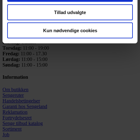
Telefon:
+45 42 91 21 00
Email:
info@sengeland.dk
Tillad udvalgte
Åbningstider
Kun nødvendige cookies
Mandag:
11:00 - 17:30
Tirsdag:
11:00 - 17.30
Onsdag:
Lukket
Torsdag:
11:00 - 19:00
Fredag:
11:00 - 17.30
Lørdag:
11:00 - 15:00
Søndag:
11:00 - 15:00
Information
Om butikken
Sengeruter
Handelsbetingelser
Garanti hos
Sengeland
Reklamation
Fortrydelsesret
Senge tilbud katalog
Sortiment
Job