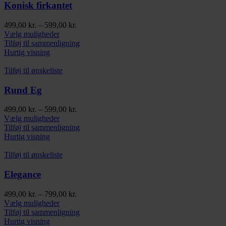
kan
Konisk firkantet
vælges
på
Prisinterval:
499,00
kr.
–
599,00
kr.
varesiden
Dette
499,00 kr.
Vælg muligheder
vare
til
Tilføj til sammenligning
har
599,00 kr.
Hurtig visning
flere
varianter.
Tilføj til ønskeliste
Mulighederne
kan
Rund Eg
vælges
på
Prisinterval:
499,00
kr.
–
599,00
kr.
varesiden
Dette
499,00 kr.
Vælg muligheder
vare
til
Tilføj til sammenligning
har
599,00 kr.
Hurtig visning
flere
varianter.
Tilføj til ønskeliste
Mulighederne
kan
Elegance
vælges
på
Prisinterval:
499,00
kr.
–
799,00
kr.
varesiden
Dette
499,00 kr.
Vælg muligheder
vare
til
Tilføj til sammenligning
har
799,00 kr.
Hurtig visning