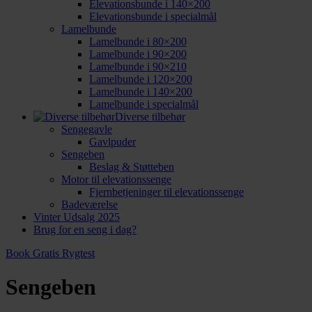
Elevationsbunde i 140×200
Elevationsbunde i specialmål
Lamelbunde
Lamelbunde i 80×200
Lamelbunde i 90×200
Lamelbunde i 90×210
Lamelbunde i 120×200
Lamelbunde i 140×200
Lamelbunde i specialmål
Diverse tilbehør
Sengegavle
Gavlpuder
Sengeben
Beslag & Støtteben
Motor til elevationssenge
Fjernbetjeninger til elevationssenge
Badeværelse
Vinter Udsalg 2025
Brug for en seng i dag?
Book Gratis Rygtest
Sengeben