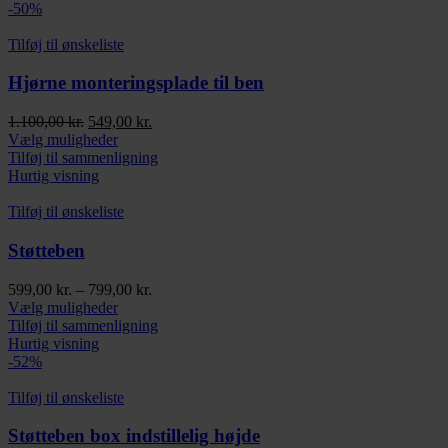
flere
-50%
varianter.
Mulighederne
Tilføj til ønskeliste
kan
vælges
Hjørne monteringsplade til ben
på
varesiden
Den
Den
1.100,00
kr.
549,00
kr.
oprindelige
Dette
aktuelle
Vælg muligheder
pris
vare
pris
Tilføj til sammenligning
var:
har
er:
Hurtig visning
1.100,00 kr..
flere
549,00 kr..
varianter.
Tilføj til ønskeliste
Mulighederne
kan
Støtteben
vælges
på
Prisinterval:
599,00
kr.
–
799,00
kr.
varesiden
Dette
599,00 kr.
Vælg muligheder
vare
til
Tilføj til sammenligning
har
799,00 kr.
Hurtig visning
flere
-52%
varianter.
Mulighederne
Tilføj til ønskeliste
kan
vælges
Støtteben box indstillelig højde