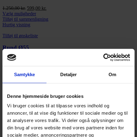
på
varesiden
Den
Den
1.250,00
kr.
599,00
kr.
oprindelige
Dette
aktuelle
Vælg muligheder
pris
vare
pris
Tilføj til sammenligning
var:
har
er:
Hurtig visning
1.250,00 kr..
flere
599,00 kr..
varianter.
Tilføj til ønskeliste
Mulighederne
kan
Rund Ø55
vælges
på
Prisinterval:
699,00
kr.
–
899,00
kr.
varesiden
Dette
699,00 kr.
Vælg muligheder
vare
til
Tilføj til sammenligning
Samtykke
Detaljer
Om
har
899,00 kr.
Hurtig visning
flere
-53%
varianter.
Mulighederne
Tilføj til ønskeliste
Denne hjemmeside bruger cookies
kan
vælges
Royal Stål Ben
Vi bruger cookies til at tilpasse vores indhold og
på
annoncer, til at vise dig funktioner til sociale medier og til
varesiden
Den
Den
1.599,00
kr.
749,00
kr.
at analysere vores trafik. Vi deler også oplysninger om
oprindelige
Dette
aktuelle
Vælg muligheder
pris
vare
pris
Tilføj til sammenligning
din brug af vores website med vores partnere inden for
var:
har
er:
Hurtig visning
sociale medier, annonceringspartnere og