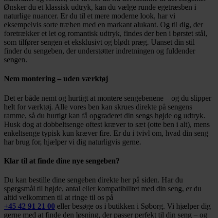
Ønsker du et klassisk udtryk, kan du vælge runde egetræsben i
naturlige nuancer. Er du til et mere moderne look, har vi
eksempelvis sorte træben med en markant alukant. Og til dig, der
foretrækker et let og romantisk udtryk, findes der ben i børstet stål,
som tilfører sengen et eksklusivt og blødt præg. Uanset din stil
finder du sengeben, der understøtter indretningen og fuldender
sengen.
Nem montering – uden værktøj
Det er både nemt og hurtigt at montere sengebenene – og du slipper
helt for værktøj. Alle vores ben kan skrues direkte på sengens
ramme, så du hurtigt kan få opgraderet din sengs højde og udtryk.
Husk dog at dobbeltsenge oftest kræver to sæt (otte ben i alt), mens
enkeltsenge typisk kun kræver fire. Er du i tvivl om, hvad din seng
har brug for, hjælper vi dig naturligvis gerne.
Klar til at finde dine nye sengeben?
Du kan bestille dine sengeben direkte her på siden. Har du
spørgsmål til højde, antal eller kompatibilitet med din seng, er du
altid velkommen til at ringe til os på
+45 42 91 21 00
eller besøge os i butikken i Søborg. Vi hjælper dig
gerne med at finde den løsning, der passer perfekt til din seng – og