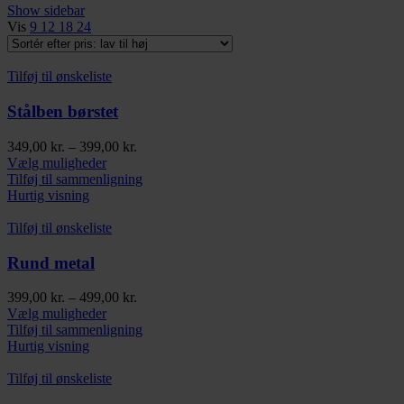
Show sidebar
pris:
Vis
9
12
18
24
lav
til
høj
Tilføj til ønskeliste
Stålben børstet
Prisinterval:
349,00
kr.
–
399,00
kr.
Dette
349,00 kr.
Vælg muligheder
vare
til
Tilføj til sammenligning
har
399,00 kr.
Hurtig visning
flere
varianter.
Tilføj til ønskeliste
Mulighederne
kan
Rund metal
vælges
på
Prisinterval:
399,00
kr.
–
499,00
kr.
varesiden
Dette
399,00 kr.
Vælg muligheder
vare
til
Tilføj til sammenligning
har
499,00 kr.
Hurtig visning
flere
varianter.
Tilføj til ønskeliste
Mulighederne