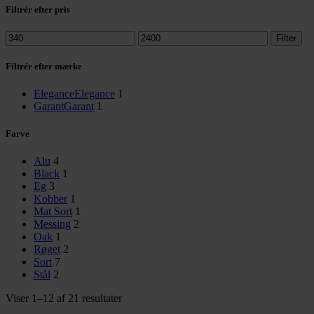
Filtrér efter pris
Mindste
Højeste
Filter
pris
pris
Filtrér efter mærke
Elegance
Elegance
1
Garant
Garant
1
Farve
Alu
4
Black
1
Eg
3
Kobber
1
Mat Sort
1
Messing
2
Oak
1
Røget
2
Sort
7
Stål
2
Sorteret
Viser 1–12 af 21 resultater
efter