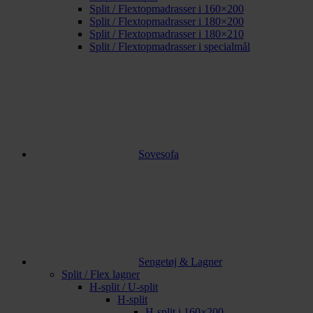
Split / Flextopmadrasser i 160×200
Split / Flextopmadrasser i 180×200
Split / Flextopmadrasser i 180×210
Split / Flextopmadrasser i specialmål
Sovesofa
Sengetøj & Lagner
Split / Flex lagner
H-split / U-split
H-split
H-split i 160×200