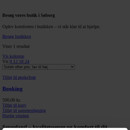
Besøg vores butik i Søborg
Oplev komforten i butikken – vi står klar til at hjælpe.
Besøg butikken
Viser 1 resultat
Vis kolonne
Vis
9
12
18
24
Tilføj til ønskeliste
Booking
500,00
kr.
Tilføj til kurv
Tilføj til sammenligning
Hurtig visning
Sengeland – kvalitetssenge og komfort til dit