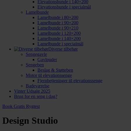
Elevationsbunde i 140×200
Elevationsbunde i specialmål
Lamelbunde
Lamelbunde i 80×200
Lamelbunde i 90×200
Lamelbunde i 90×210
Lamelbunde i 120×200
Lamelbunde i 140×200
Lamelbunde i specialmål
Diverse tilbehør
Sengegavle
Gavlpuder
Sengeben
Beslag & Støtteben
Motor til elevationssenge
Fjernbetjeninger til elevationssenge
Badeværelse
Vinter Udsalg 2025
Brug for en seng i dag?
Book Gratis Rygtest
Design Studio