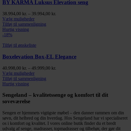
vælges
BY KARMA Luksus Elevation seng
på
varesiden
Prisinterval:
38.994,00
kr.
–
39.994,00
kr.
Dette
38.994,00 kr.
Vælg muligheder
vare
til
Tilføj til sammenligning
har
39.994,00 kr.
Hurtig visning
flere
-18%
varianter.
Mulighederne
Tilføj til ønskeliste
kan
vælges
Boxelevation Box-EL Elegance
på
varesiden
Prisinterval:
40.998,00
kr.
–
49.999,00
kr.
Dette
40.998,00 kr.
Vælg muligheder
vare
til
Tilføj til sammenligning
har
49.999,00 kr.
Hurtig visning
flere
varianter.
Sengeland – kvalitetssenge og komfort til dit
Mulighederne
soveværelse
kan
vælges
Sengen er hjemmets vigtigste møbel – den danner rammen om din
på
søvn, dit helbred og din hverdag. Hos Sengeland har vi specialiseret
varesiden
os i komfort og kvalitet. I vores online butik finder du et bredt
udvalg af senge, madrasser, topmadrasser og tilbehør, der gør dit