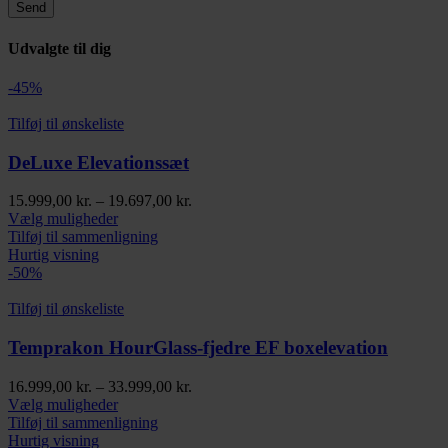
Udvalgte til dig
-45%
Tilføj til ønskeliste
DeLuxe Elevationssæt
Prisinterval:
15.999,00
kr.
–
19.697,00
kr.
Dette
15.999,00 kr.
Vælg muligheder
vare
til
Tilføj til sammenligning
har
19.697,00 kr.
Hurtig visning
flere
-50%
varianter.
Mulighederne
Tilføj til ønskeliste
kan
vælges
Temprakon HourGlass-fjedre EF boxelevation
på
varesiden
Prisinterval:
16.999,00
kr.
–
33.999,00
kr.
Dette
16.999,00 kr.
Vælg muligheder
vare
til
Tilføj til sammenligning
har
33.999,00 kr.
Hurtig visning