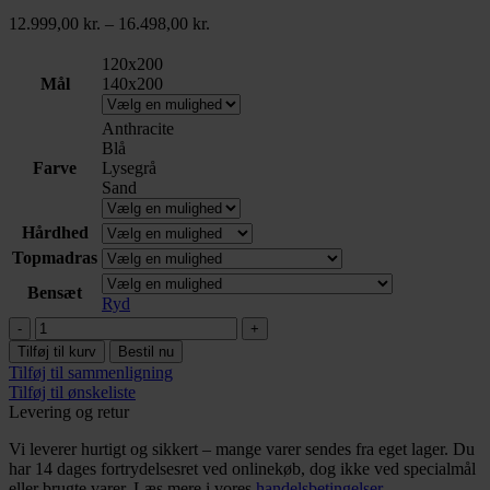
Prisinterval:
12.999,00
kr.
–
16.498,00
kr.
12.999,00 kr.
til
120x200
16.498,00 kr.
Mål
140x200
Anthracite
Blå
Farve
Lysegrå
Sand
Hårdhed
Topmadras
Bensæt
Ryd
Vision
elevation
Tilføj til kurv
Bestil nu
120/140×200
Tilføj til sammenligning
antal
Tilføj til ønskeliste
Levering og retur
Vi leverer hurtigt og sikkert – mange varer sendes fra eget lager. Du
har 14 dages fortrydelsesret ved onlinekøb, dog ikke ved specialmål
eller brugte varer. Læs mere i vores
handelsbetingelser
.