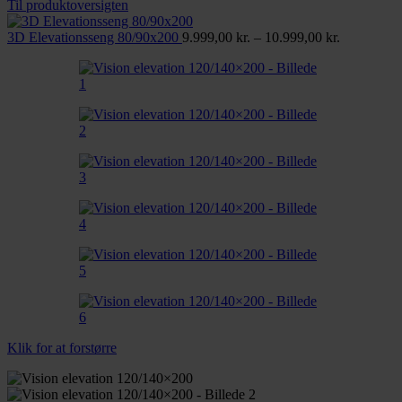
8.299,00 kr.
Til produktoversigten
til
11.299,00 kr.
Prisinterval
3D Elevationsseng 80/90x200
9.999,00
kr.
–
10.999,00
kr.
9.999,00 kr
til
10.999,00 
Klik for at forstørre