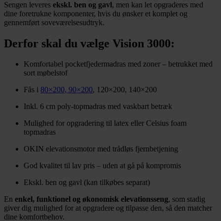
Sengen leveres
ekskl. ben og gavl
, men kan let opgraderes med
dine foretrukne komponenter, hvis du ønsker et komplet og
gennemført soveværelsesudtryk.
Derfor skal du vælge Vision 3000:
Komfortabel pocketfjedermadras med zoner – betrukket med
sort møbelstof
Fås i
80×200, 90×200
, 120×200, 140×200
Inkl. 6 cm poly-topmadras med vaskbart betræk
Mulighed for opgradering til latex eller Celsius foam
topmadras
OKIN elevationsmotor med trådløs fjernbetjening
God kvalitet til lav pris – uden at gå på kompromis
Ekskl. ben og gavl (kan tilkøbes separat)
En
enkel, funktionel og økonomisk elevationsseng
, som stadig
giver dig mulighed for at opgradere og tilpasse den, så den matcher
dine komfortbehov.