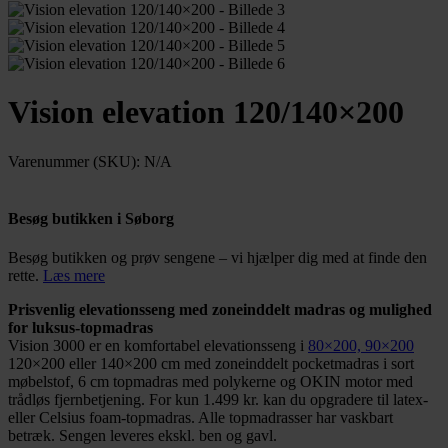
Vision elevation 120/140×200
Varenummer (SKU):
N/A
Besøg butikken i Søborg
Besøg butikken og prøv sengene – vi hjælper dig med at finde den
rette.
Læs mere
Prisvenlig elevationsseng med zoneinddelt madras og mulighed
for luksus-topmadras
Vision 3000 er en komfortabel elevationsseng i
80×200, 90×200
120×200 eller 140×200 cm med zoneinddelt pocketmadras i sort
møbelstof, 6 cm topmadras med polykerne og OKIN motor med
trådløs fjernbetjening. For kun 1.499 kr. kan du opgradere til latex-
eller Celsius foam-topmadras. Alle topmadrasser har vaskbart
betræk. Sengen leveres ekskl. ben og gavl.