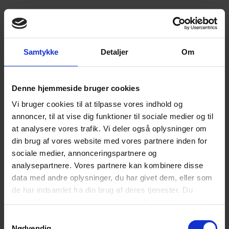
Produktdetaljer
120×200
Samtykke
Detaljer
Om
Mål
,
140×200
Denne hjemmeside bruger cookies
Vi bruger cookies til at tilpasse vores indhold og
Anthracite
annoncer, til at vise dig funktioner til sociale medier og til
,
at analysere vores trafik. Vi deler også oplysninger om
din brug af vores website med vores partnere inden for
Blå
sociale medier, annonceringspartnere og
Farve
,
analysepartnere. Vores partnere kan kombinere disse
data med andre oplysninger, du har givet dem, eller som
Lysegrå
de har indsamlet fra din brug af deres tjenester. Du
,
samtykker til vores cookies, hvis du fortsætter med at
Sand
anvende vores hjemmeside.
Samtykkevalg
Nødvendig