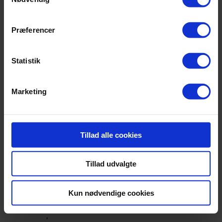
Ekstra fast (90+ kg)
,
Præferencer
Hårdhed
Fast (75-90 kg)
Statistik
,
Medium (60-75 kg)
Marketing
Latex topmadras (+1.499,-)
,
Tillad alle cookies
Topmadras
Memoryform topmadras (+1.499,-)
,
Tillad udvalgte
Poly topmadras
Kun nødvendige cookies
EMPIRE BEN EG/UBEHANDLET (19 cm)
,