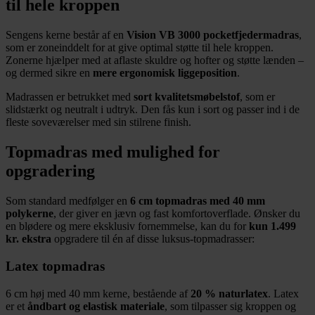
til hele kroppen
Sengens kerne består af en
Vision VB 3000 pocketfjedermadras
,
som er zoneinddelt for at give optimal støtte til hele kroppen.
Zonerne hjælper med at aflaste skuldre og hofter og støtte lænden –
og dermed sikre en
mere ergonomisk liggeposition
.
Madrassen er betrukket med
sort kvalitetsmøbelstof
, som er
slidstærkt og neutralt i udtryk. Den fås kun i sort og passer ind i de
fleste soveværelser med sin stilrene finish.
Topmadras med mulighed for
opgradering
Som standard medfølger en
6 cm topmadras med 40 mm
polykerne
, der giver en jævn og fast komfortoverflade. Ønsker du
en blødere og mere eksklusiv fornemmelse, kan du for
kun 1.499
kr. ekstra
opgradere til én af disse luksus-topmadrasser:
Latex topmadras
6 cm høj med 40 mm kerne, bestående af
20 % naturlatex
. Latex
er et
åndbart og elastisk materiale
, som tilpasser sig kroppen og