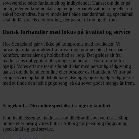
soveværelse både funktionelt og indbydende. Uanset om du er på
udkig efter en kontinentalseng, en justerbar elevationsseng eller en
enkel boxmadras, har vi modeller i både standardmål og specialmål
– så du får præcis den løsning, der passer til dig og dit rum.
Dansk forhandler med fokus på kvalitet og service
Hos Sengeland går vi ikke på kompromis med kvaliteten. Vi
udvælger nøje produkter fra troværdige producenter, hvor både
komfort, materialer og holdbarhed er i top. Det gælder alt fra
madrassens opbygning til syninger og betræk. Har du brug for
hjælp? Vores erfarne team står altid klar med personlig rådgivning –
uanset om du handler online eller besøger os i butikken. Vi tror på
ærlig service og langtidsholdbare løsninger, og vi hjælper dig gerne
med at finde den helt rigtige seng, så du sover godt i mange år frem.
Sengeland – Din online specialist i senge og komfort
Find kvalitetssenge, madrasser og tilbehør til soveværelset. Shop
online eller besøg vores butik i Søborg for personlig rådgivning,
specialmål og god service.