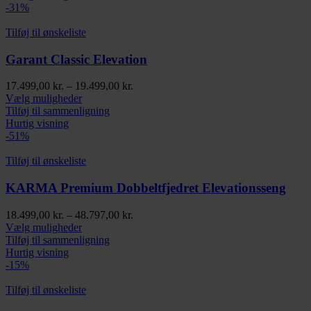
flere
-31%
varianter.
Mulighederne
Tilføj til ønskeliste
kan
vælges
Garant Classic Elevation
på
varesiden
Prisinterval:
17.499,00
kr.
–
19.499,00
kr.
Dette
17.499,00 kr.
Vælg muligheder
vare
til
Tilføj til sammenligning
har
19.499,00 kr.
Hurtig visning
flere
-51%
varianter.
Mulighederne
Tilføj til ønskeliste
kan
vælges
KARMA Premium Dobbeltfjedret Elevationsseng
på
varesiden
Prisinterval:
18.499,00
kr.
–
48.797,00
kr.
Dette
18.499,00 kr.
Vælg muligheder
vare
til
Tilføj til sammenligning
har
48.797,00 kr.
Hurtig visning
flere
-15%
varianter.
Mulighederne
Tilføj til ønskeliste
kan