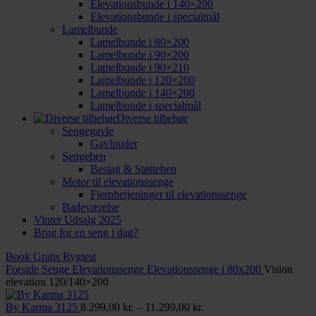
Elevationsbunde i 140×200
Elevationsbunde i specialmål
Lamelbunde
Lamelbunde i 80×200
Lamelbunde i 90×200
Lamelbunde i 90×210
Lamelbunde i 120×200
Lamelbunde i 140×200
Lamelbunde i specialmål
Diverse tilbehør
Sengegavle
Gavlpuder
Sengeben
Beslag & Støtteben
Motor til elevationssenge
Fjernbetjeninger til elevationssenge
Badeværelse
Vinter Udsalg 2025
Brug for en seng i dag?
Book Gratis Rygtest
Forside
Senge
Elevationssenge
Elevationssenge i 80x200
Vision
elevation 120/140×200
Prisinterval:
By Karma 3125
8.299,00
kr.
–
11.299,00
kr.