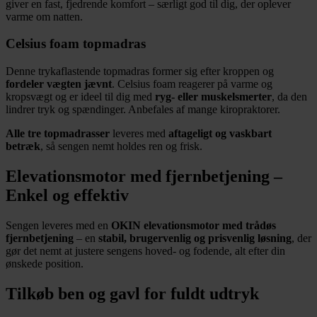
giver en fast, fjedrende komfort – særligt god til dig, der oplever
varme om natten.
Celsius foam topmadras
Denne trykaflastende topmadras former sig efter kroppen og
fordeler vægten jævnt
. Celsius foam reagerer på varme og
kropsvægt og er ideel til dig med
ryg- eller muskelsmerter
, da den
lindrer tryk og spændinger. Anbefales af mange kiropraktorer.
Alle tre topmadrasser
leveres med
aftageligt og vaskbart
betræk
, så sengen nemt holdes ren og frisk.
Elevationsmotor med fjernbetjening –
Enkel og effektiv
Sengen leveres med en
OKIN elevationsmotor med trådøs
fjernbetjening
– en
stabil, brugervenlig og prisvenlig løsning
, der
gør det nemt at justere sengens hoved- og fodende, alt efter din
ønskede position.
Tilkøb ben og gavl for fuldt udtryk