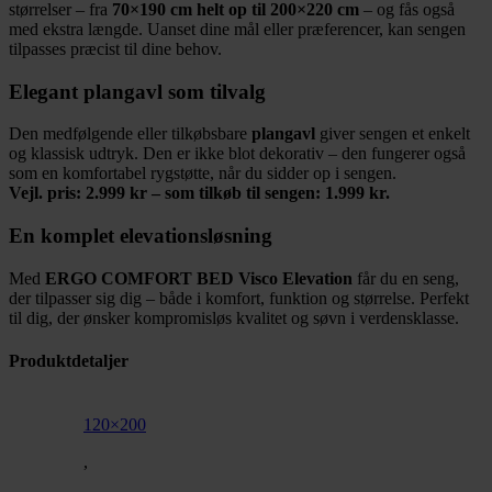
størrelser – fra
70×190 cm helt op til 200×220 cm
– og fås også
med ekstra længde. Uanset dine mål eller præferencer, kan sengen
tilpasses præcist til dine behov.
Elegant plangavl som tilvalg
Den medfølgende eller tilkøbsbare
plangavl
giver sengen et enkelt
og klassisk udtryk. Den er ikke blot dekorativ – den fungerer også
som en komfortabel rygstøtte, når du sidder op i sengen.
Vejl. pris: 2.999 kr – som tilkøb til sengen: 1.999 kr.
En komplet elevationsløsning
Med
ERGO COMFORT BED Visco Elevation
får du en seng,
der tilpasser sig dig – både i komfort, funktion og størrelse. Perfekt
til dig, der ønsker kompromisløs kvalitet og søvn i verdensklasse.
Produktdetaljer
120×200
,