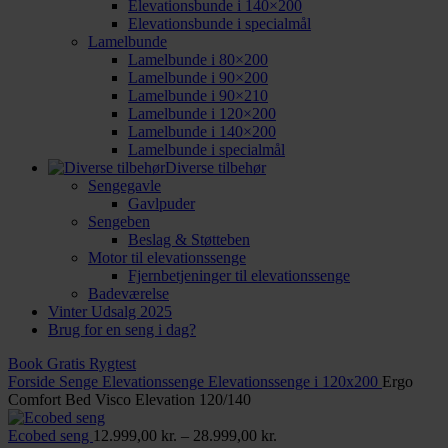
Elevationsbunde i 140×200
Elevationsbunde i specialmål
Lamelbunde
Lamelbunde i 80×200
Lamelbunde i 90×200
Lamelbunde i 90×210
Lamelbunde i 120×200
Lamelbunde i 140×200
Lamelbunde i specialmål
Diverse tilbehør
Sengegavle
Gavlpuder
Sengeben
Beslag & Støtteben
Motor til elevationssenge
Fjernbetjeninger til elevationssenge
Badeværelse
Vinter Udsalg 2025
Brug for en seng i dag?
Book Gratis Rygtest
Forside
Senge
Elevationssenge
Elevationssenge i 120x200
Ergo
Comfort Bed Visco Elevation 120/140
Prisinterval:
Ecobed seng
12.999,00
kr.
–
28.999,00
kr.