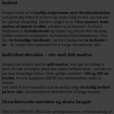
fasthed
Sengen består af en
kraftig sengeramme med elevationsfunktion
,
som giver dig frihed til at hæve og sænke både hoved- og fodende
for optimal afslapning. Hjertet i sengen er en
Visco memory foam
madras af højeste kvalitet
, udviklet og produceret i Tyskland.
Madrassen er
trykaflastende
og former sig præcist efter din krop,
hvilket reducerer trykpunkter og forbedrer blodcirkulationen. Den
fås i
to forskellige hårdheder
, og hver madras har
to fastheder i
én
– du vender blot madrassen for at vælge den ønskede side.
Individuel elevation – selv med delt madras
Sengen kan leveres med en
split-madras
, som gør det muligt at
hæve én side af sengen, mens den anden forbliver nede – perfekt for
par med forskellige behov. Dette gælder modeller i
160 og 180 cm
bredde
, hvor to madrasser (80/90 cm) sammensættes under ét
betræk.
Selv med én stor topmadras kan du stadig vælge
forskellig fasthed
på hver side
, så komforten er skræddersyet til begge brugere.
Skræddersyede størrelser og ekstra længde
ERGO COMFORT BED kan specialproduceres i et bredt udvalg af