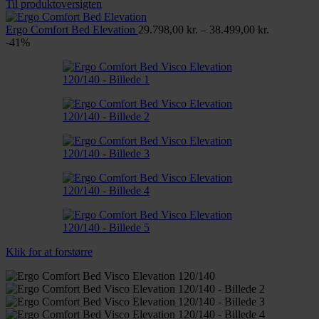
12.999,00 kr.
Til produktoversigten
til
28.999,00 kr.
Prisinterval
Ergo Comfort Bed Elevation
29.798,00
kr.
–
38.499,00
kr.
29.798,00 
-41%
til
38.499,00 
Klik for at forstørre