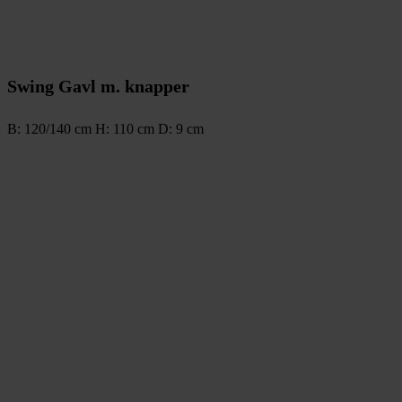
Swing Gavl m. knapper
B: 120/140 cm H: 110 cm D: 9 cm