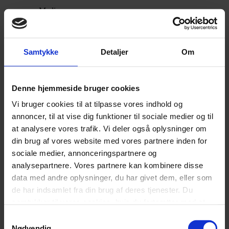
Medium
Hårdhed
,
Soft
Samtykke
Detaljer
Om
Chesterfield gavl (+2.499,-)
Denne hjemmeside bruger cookies
,
Vi bruger cookies til at tilpasse vores indhold og
Ingen Gavl
annoncer, til at vise dig funktioner til sociale medier og til
,
at analysere vores trafik. Vi deler også oplysninger om
din brug af vores website med vores partnere inden for
Gavl
Plangavl (+1.999,-)
sociale medier, annonceringspartnere og
,
analysepartnere. Vores partnere kan kombinere disse
Swinggavl m. knapper (+3.999,-)
data med andre oplysninger, du har givet dem, eller som
de har indsamlet fra din brug af deres tjenester. Du
,
samtykker til vores cookies, hvis du fortsætter med at
Swinggavl u. knapper (+3.999,-)
anvende vores hjemmeside.
Samtykkevalg
Nødvendig