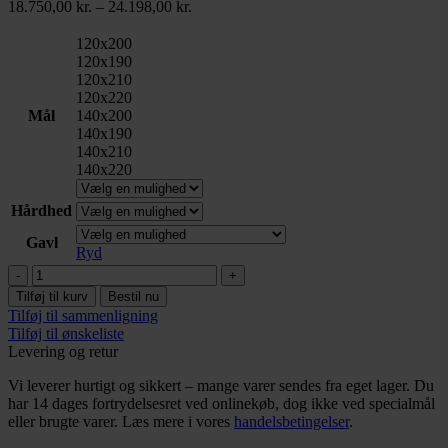
Prisinterval:
18.750,00
kr.
–
24.198,00
kr.
18.750,00 kr.
til
120x200
24.198,00 kr.
120x190
120x210
120x220
Mål
140x200
140x190
140x210
140x220
Hårdhed
Gavl
Ryd
Ergo
Comfort
Tilføj til kurv
Bestil nu
Bed
Tilføj til sammenligning
Visco
Tilføj til ønskeliste
Elevation
Levering og retur
120/140
antal
Vi leverer hurtigt og sikkert – mange varer sendes fra eget lager. Du
har 14 dages fortrydelsesret ved onlinekøb, dog ikke ved specialmål
eller brugte varer. Læs mere i vores
handelsbetingelser
.