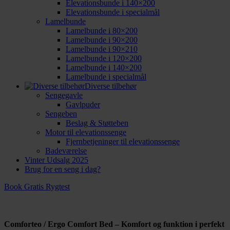
Elevationsbunde i 140×200
Elevationsbunde i specialmål
Lamelbunde
Lamelbunde i 80×200
Lamelbunde i 90×200
Lamelbunde i 90×210
Lamelbunde i 120×200
Lamelbunde i 140×200
Lamelbunde i specialmål
Diverse tilbehør
Sengegavle
Gavlpuder
Sengeben
Beslag & Støtteben
Motor til elevationssenge
Fjernbetjeninger til elevationssenge
Badeværelse
Vinter Udsalg 2025
Brug for en seng i dag?
Book Gratis Rygtest
Comforteo / Ergo Comfort Bed – Komfort og funktion i perfekt