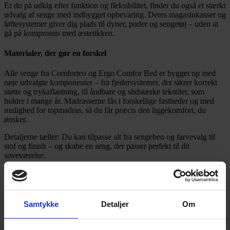
Er du på udkig efter funktion og fleksibilitet, finder du også et stærkt
udvalg af senge med indbygget opbevaring. Deres magasinkasser og
løftesystemer giver dig plads til dyner, puder og sengetøj – uden at
gå på kompromis med æstetikken.
Materialer, der gør en forskel
Alle senge fra Comforteo og Ergo Comfor Bed er bygget op med
nøje udvalgte komponenter – fra fjedersystemer, der sikrer korrekt
støtte og trykaflastning, til åndbare og slidstærke tekstiler, som
holder i mange år. Madrasserne fås i forskellige fastheder og med
mulighed for topmadras, så du får præcis den liggekomfort, du
ønsker.
Detaljerne tæller: Du kan tilpasse alt fra sengeben og farvevalg til
stof og finish – og skabe en seng, der passer perfekt til dit
soveværelse.
ERGO Comfort Bed Elevation
Samtykke
Detaljer
Om
Prisinterval:
55.399,00
kr.
–
57.250,00
kr.