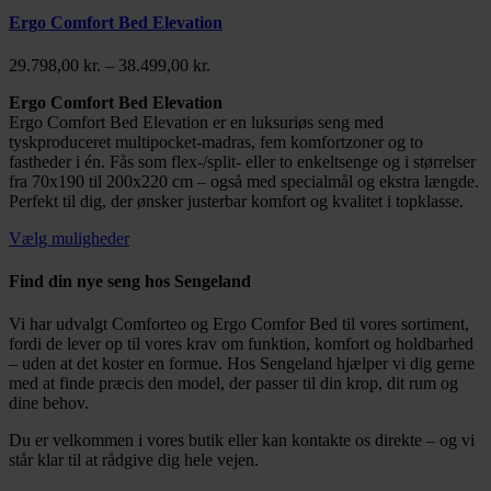
Ergo Comfort Bed Elevation
Prisinterval:
29.798,00
kr.
–
38.499,00
kr.
29.798,00 kr.
Ergo Comfort Bed Elevation
til
Ergo Comfort Bed Elevation er en luksuriøs seng med
38.499,00 kr.
tyskproduceret multipocket-madras, fem komfortzoner og to
fastheder i én. Fås som flex-/split- eller to enkeltsenge og i størrelser
fra 70x190 til 200x220 cm – også med specialmål og ekstra længde.
Perfekt til dig, der ønsker justerbar komfort og kvalitet i topklasse.
Vælg muligheder
Find din nye seng hos Sengeland
Vi har udvalgt Comforteo og Ergo Comfor Bed til vores sortiment,
fordi de lever op til vores krav om funktion, komfort og holdbarhed
– uden at det koster en formue. Hos Sengeland hjælper vi dig gerne
med at finde præcis den model, der passer til din krop, dit rum og
dine behov.
Du er velkommen i vores butik eller kan kontakte os direkte – og vi
står klar til at rådgive dig hele vejen.