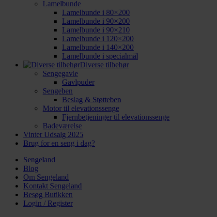
Lamelbunde
Lamelbunde i 80×200
Lamelbunde i 90×200
Lamelbunde i 90×210
Lamelbunde i 120×200
Lamelbunde i 140×200
Lamelbunde i specialmål
Diverse tilbehør
Sengegavle
Gavlpuder
Sengeben
Beslag & Støtteben
Motor til elevationssenge
Fjernbetjeninger til elevationssenge
Badeværelse
Vinter Udsalg 2025
Brug for en seng i dag?
Sengeland
Blog
Om Sengeland
Kontakt Sengeland
Besøg Butikken
Login / Register