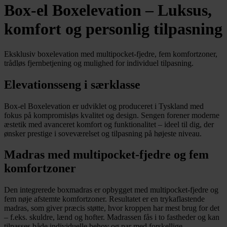
Box-el Boxelevation – Luksus,
komfort og personlig tilpasning
Eksklusiv boxelevation med multipocket-fjedre, fem komfortzoner,
trådløs fjernbetjening og mulighed for individuel tilpasning.
Elevationsseng i særklasse
Box-el Boxelevation er udviklet og produceret i Tyskland med
fokus på kompromisløs kvalitet og design. Sengen forener moderne
æstetik med avanceret komfort og funktionalitet – ideel til dig, der
ønsker prestige i soveværelset og tilpasning på højeste niveau.
Madras med multipocket-fjedre og fem
komfortzoner
Den integrerede boxmadras er opbygget med multipocket-fjedre og
fem nøje afstemte komfortzoner. Resultatet er en trykaflastende
madras, som giver præcis støtte, hvor kroppen har mest brug for det
– f.eks. skuldre, lænd og hofter. Madrassen fås i to fastheder og kan
tilpasses både individuelle behov og par med forskellige