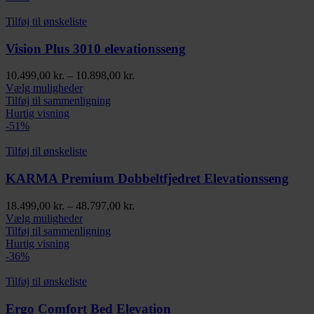
Tilføj til ønskeliste
Vision Plus 3010 elevationsseng
Prisinterval:
10.499,00
kr.
–
10.898,00
kr.
Dette
10.499,00 kr.
Vælg muligheder
vare
til
Tilføj til sammenligning
har
10.898,00 kr.
Hurtig visning
flere
-51%
varianter.
Mulighederne
Tilføj til ønskeliste
kan
vælges
KARMA Premium Dobbeltfjedret Elevationsseng
på
varesiden
Prisinterval:
18.499,00
kr.
–
48.797,00
kr.
Dette
18.499,00 kr.
Vælg muligheder
vare
til
Tilføj til sammenligning
har
48.797,00 kr.
Hurtig visning
flere
-36%
varianter.
Mulighederne
Tilføj til ønskeliste
kan
vælges
Ergo Comfort Bed Elevation