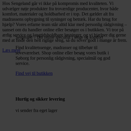
Hos Sengeland går vi ikke på kompromis med kvaliteten. Vi
udvælger nøje produkter fra troværdige producenter, hvor både
komfort, materialer og holdbarhed er i top. Det gælder alt fra
madrassens opbygning til syninger og betræk. Har du brug for
hjælp? Vores erfarne team står altid klar med personlig rådgivning –
uanset om du handler online eller besøger os i butikken. Vi tror på
ærlig service og langtidsholdbare løsninger, og vi hjælper dig gerne
Sengeland – Din online specialist i senge og komfort
med at finde den helt rigtige seng, så du sover godt i mange år frem.
Find kvalitetssenge, madrasser og tilbehør til
Læs mere
soveværelset. Shop online eller besøg vores butik i
Søborg for personlig rådgivning, specialmål og god
service.
Find vej til butikken
Hurtig og sikker levering
vi sender fra eget lager