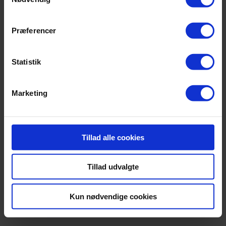
Hvid
,
Præferencer
Lyseblå
,
Statistik
Lysegrå
Marketing
Farve
,
Mørkeblå
,
Tillad alle cookies
Mørkelilla
,
Tillad udvalgte
Rød
Kun nødvendige cookies
,
Sort