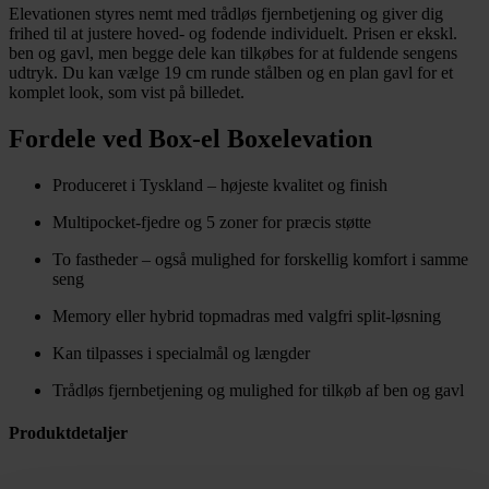
Elevationen styres nemt med trådløs fjernbetjening og giver dig
frihed til at justere hoved- og fodende individuelt. Prisen er ekskl.
ben og gavl, men begge dele kan tilkøbes for at fuldende sengens
udtryk. Du kan vælge 19 cm runde stålben og en plan gavl for et
komplet look, som vist på billedet.
Fordele ved Box-el Boxelevation
Produceret i Tyskland – højeste kvalitet og finish
Multipocket-fjedre og 5 zoner for præcis støtte
To fastheder – også mulighed for forskellig komfort i samme
seng
Memory eller hybrid topmadras med valgfri split-løsning
Kan tilpasses i specialmål og længder
Trådløs fjernbetjening og mulighed for tilkøb af ben og gavl
Produktdetaljer