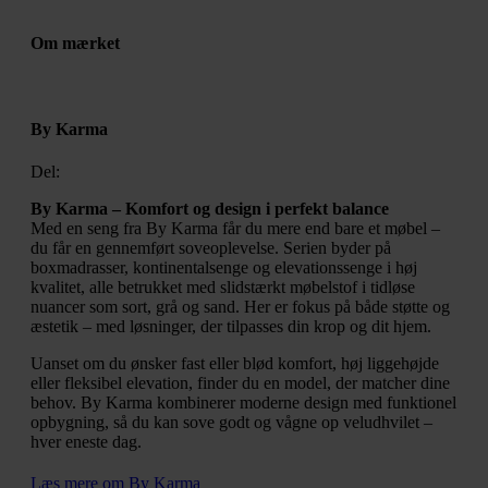
Om mærket
By Karma
Del:
By Karma – Komfort og design i perfekt balance
Med en seng fra By Karma får du mere end bare et møbel –
du får en gennemført soveoplevelse. Serien byder på
boxmadrasser, kontinentalsenge og elevationssenge i høj
kvalitet, alle betrukket med slidstærkt møbelstof i tidløse
nuancer som sort, grå og sand. Her er fokus på både støtte og
æstetik – med løsninger, der tilpasses din krop og dit hjem.
Uanset om du ønsker fast eller blød komfort, høj liggehøjde
eller fleksibel elevation, finder du en model, der matcher dine
behov. By Karma kombinerer moderne design med funktionel
opbygning, så du kan sove godt og vågne op veludhvilet –
hver eneste dag.
Læs mere om By Karma