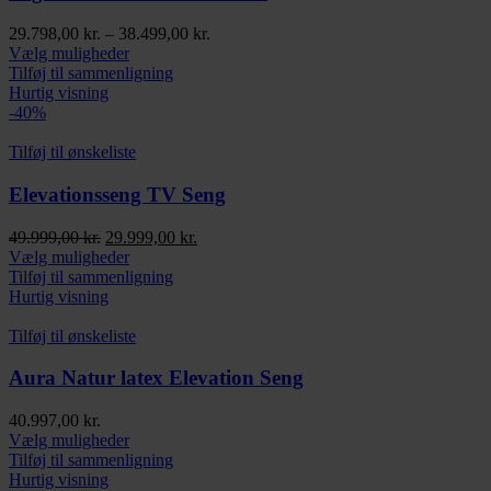
på
varesiden
Prisinterval:
29.798,00
kr.
–
38.499,00
kr.
Dette
29.798,00 kr.
Vælg muligheder
vare
til
Tilføj til sammenligning
har
38.499,00 kr.
Hurtig visning
flere
-40%
varianter.
Mulighederne
Tilføj til ønskeliste
kan
vælges
Elevationsseng TV Seng
på
varesiden
Den
Den
49.999,00
kr.
29.999,00
kr.
oprindelige
Dette
aktuelle
Vælg muligheder
pris
vare
pris
Tilføj til sammenligning
var:
har
er:
Hurtig visning
49.999,00 kr..
flere
29.999,00 kr..
varianter.
Tilføj til ønskeliste
Mulighederne
kan
Aura Natur latex Elevation Seng
vælges
på
40.997,00
kr.
varesiden
Dette
Vælg muligheder
vare
Tilføj til sammenligning
har
Hurtig visning