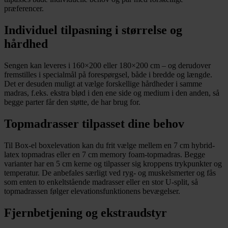
præferencer.
Individuel tilpasning i størrelse og
hårdhed
Sengen kan leveres i 160×200 eller 180×200 cm – og derudover
fremstilles i specialmål på forespørgsel, både i bredde og længde.
Det er desuden muligt at vælge forskellige hårdheder i samme
madras, f.eks. ekstra blød i den ene side og medium i den anden, så
begge parter får den støtte, de har brug for.
Topmadrasser tilpasset dine behov
Til Box-el boxelevation kan du frit vælge mellem en 7 cm hybrid-
latex topmadras eller en 7 cm memory foam-topmadras. Begge
varianter har en 5 cm kerne og tilpasser sig kroppens trykpunkter og
temperatur. De anbefales særligt ved ryg- og muskelsmerter og fås
som enten to enkeltstående madrasser eller en stor U-split, så
topmadrassen følger elevationsfunktionens bevægelser.
Fjernbetjening og ekstraudstyr