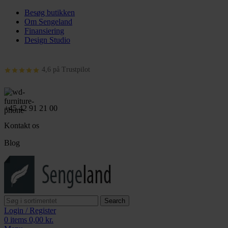
Besøg butikken
Om Sengeland
Finansiering
Design Studio
4,6 på Trustpilot
+45 42 91 21 00
Kontakt os
Blog
Search
Login / Register
0
items
0,00
kr.