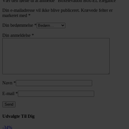
Vær den første til at anmelde “Boxelevation Box-EL Elegance”
Din e-mailadresse vil ikke blive publiceret.
Krævede felter er
markeret med
*
Din bedømmelse
*
Din anmeldelse
*
Navn
*
E-mail
*
Udvalgte Til Dig
-34%