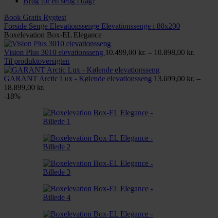
Brug for en seng i dag?
Book Gratis Rygtest
Forside
Senge
Elevationssenge
Elevationssenge i 80x200
Boxelevation Box-EL Elegance
Prisinte
Vision Plus 3010 elevationsseng
10.499,00
kr.
–
10.898,00
kr.
10.499,
Til produktoversigten
til
10.898,
GARANT Arctic Lux - Kølende elevationsseng
13.699,00
kr.
–
Prisinterval:
18.899,00
kr.
13.699,00 kr.
-18%
til
18.899,00 kr.