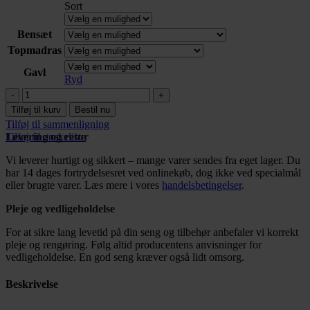
Sort
Bensæt
Topmadras
Gavl
Ryd
Boxelevation
Box-
Tilføj til kurv
Bestil nu
EL
Tilføj til sammenligning
Elegance
Tilføj til ønskeliste
Levering og retur
antal
Vi leverer hurtigt og sikkert – mange varer sendes fra eget lager. Du
har 14 dages fortrydelsesret ved onlinekøb, dog ikke ved specialmål
eller brugte varer. Læs mere i vores
handelsbetingelser
.
Pleje og vedligeholdelse
For at sikre lang levetid på din seng og tilbehør anbefaler vi korrekt
pleje og rengøring. Følg altid producentens anvisninger for
vedligeholdelse. En god seng kræver også lidt omsorg.
Beskrivelse