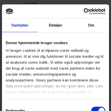
160×200
Mål
,
180×200
Samtykke
Detaljer
Om
Ekstra fast
,
Denne hjemmeside bruger cookies
Vi bruger cookies til at tilpasse vores indhold og
Fast
annoncer, til at vise dig funktioner til sociale medier og til
Hårdhed
,
at analysere vores trafik. Vi deler også oplysninger om
Medium
din brug af vores website med vores partnere inden for
sociale medier, annonceringspartnere og
,
analysepartnere. Vores partnere kan kombinere disse
Soft
data med andre oplysninger, du har givet dem, eller som
de har indsamlet fra din brug af deres tjenester. Du
samtykker til vores cookies, hvis du fortsætter med at
Grøn
anvende vores hjemmeside.
Samtykkevalg
,
Nødvendig