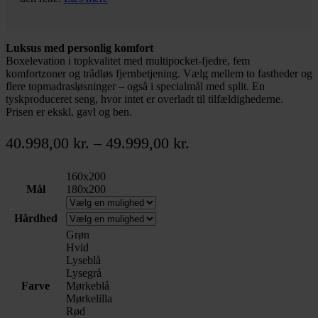
Luksus med personlig komfort
Boxelevation i topkvalitet med multipocket-fjedre, fem
komfortzoner og trådløs fjernbetjening. Vælg mellem to fastheder og
flere topmadrasløsninger – også i specialmål med split. En
tyskproduceret seng, hvor intet er overladt til tilfældighederne.
Prisen er ekskl. gavl og ben.
Prisinterval:
40.998,00
kr.
–
49.999,00
kr.
40.998,00 kr.
160x200
til
Mål
180x200
49.999,00 kr.
Hårdhed
Grøn
Hvid
Lyseblå
Lysegrå
Farve
Mørkeblå
Mørkelilla
Rød