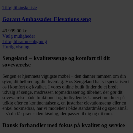
flere
varianter.
Tilføj til ønskeliste
Mulighederne
kan
Garant Ambassadør Elevations seng
vælges
på
49.999,00
kr.
varesiden
Dette
Vælg muligheder
vare
Tilføj til sammenligning
har
Hurtig visning
flere
varianter.
Sengeland – kvalitetssenge og komfort til dit
Mulighederne
soveværelse
kan
vælges
Sengen er hjemmets vigtigste møbel – den danner rammen om din
på
søvn, dit helbred og din hverdag. Hos Sengeland har vi specialiseret
varesiden
os i komfort og kvalitet. I vores online butik finder du et bredt
udvalg af senge, madrasser, topmadrasser og tilbehør, der gør dit
soveværelse både funktionelt og indbydende. Uanset om du er på
udkig efter en kontinentalseng, en justerbar elevationsseng eller en
enkel boxmadras, har vi modeller i både standardmål og specialmål
– så du får præcis den løsning, der passer til dig og dit rum.
Dansk forhandler med fokus på kvalitet og service