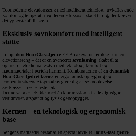
Topmoderne elevationsseng med intelligent teknologi, trykaflastende
komfort og temperaturregulerende luksus – skabt til dig, der kræver
det ypperste af din søvn.
Eksklusiv søvnkomfort med intelligent
støtte
Temprakon
HourGlass-fjedre
EF Boxelevation er ikke bare en
elevationsseng – det er en avanceret
søvnløsning
, skabt til at
optimere hele din nattesøvn med teknologi, komfort og
naturmaterialer i perfekt harmoni. Kombinationen af
en dynamisk
HourGlass-fjedret kerne
, en ergonomisk opbygning og
temperaturstyrende topmadras giver dig en søvnoplevelse i
særklasse – hver eneste nat.
Denne seng er udviklet med én klar mission: at lade dig vågne
veludhvilet, afspændt og fysisk genopbygget.
Kernen – en teknologisk og ergonomisk
base
Sengens madrasdel består af en specialudviklet
HourGlass-fjedre
–