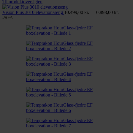
38.
Til produktoversigten
til
Prisinte
39.
Vision Plus 3010 elevationsseng
10.499,00
kr.
–
10.898,00
kr.
10.499,
-50%
til
10.898,