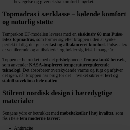
bevægelse og giver ekstra komfort i mørket.
Topmadras i særklasse – kølende komfort
og naturlig støtte
Temprakon EF-modellen leveres med en
eksklusiv 60 mm Pulse-
latex topmadras
, som former sig efter kroppen uden at synke –
perfekt til dig, der ønsker
fast og afbalanceret komfort
. Pulse-latex
er ventilerende og antibakteriel og holder sig frisk i mange år.
Toppen er betrukket med det prisbelønnede
Temprakon® betræk
,
som anvender
NASA-inspireret temperaturregulerende
teknologi
. Det absorberer overskydende varme og fugt og afgiver
det igen, når kroppen har brug for det – hvilket sikrer et
tørt og
stabilt soveklima hele natten
.
Stilrent nordisk design i bæredygtige
materialer
Sengens ydre er betrukket med
møbeltekstiler i høj kvalitet
, som
fås i hele
fem moderne farver
:
Anthracite