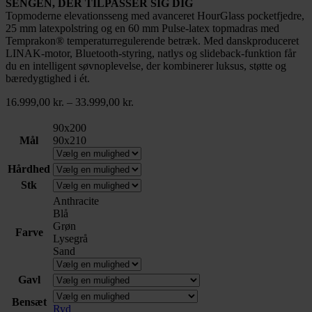
SENGEN, DER TILPASSER SIG DIG
Topmoderne elevationsseng med avanceret HourGlass pocketfjedre,
25 mm latexpolstring og en 60 mm Pulse-latex topmadras med
Temprakon® temperaturregulerende betræk. Med danskproduceret
LINAK-motor, Bluetooth-styring, natlys og slideback-funktion får
du en intelligent søvnoplevelse, der kombinerer luksus, støtte og
bæredygtighed i ét.
Prisinterval:
16.999,00
kr.
–
33.999,00
kr.
16.999,00 kr.
til
90x200
33.999,00 kr.
Mål
90x210
Hårdhed
Stk
Anthracite
Blå
Grøn
Farve
Lysegrå
Sand
Gavl
Bensæt
Ryd