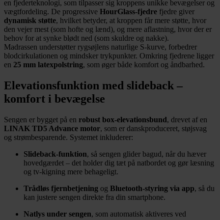
en fjederteknologi, som tilpasser sig kroppens unikke bevægelser og
vægtfordeling. De progressive
HourGlass-fjedre
fjedre giver
dynamisk støtte
, hvilket betyder, at kroppen får mere støtte, hvor
den vejer mest (som hofte og lænd), og mere aflastning, hvor der er
behov for at synke blødt ned (som skuldre og nakke).
Madrassen understøtter rygsøjlens naturlige S-kurve, forbedrer
blodcirkulationen og mindsker trykpunkter. Omkring fjedrene ligger
en
25 mm latexpolstring
, som øger både komfort og åndbarhed.
Elevationsfunktion med slideback –
komfort i bevægelse
Sengen er bygget på en
robust box-elevationsbund
, drevet af en
LINAK TD5 Advance motor
, som er danskproduceret, støjsvag
og strømbesparende. Systemet inkluderer:
Slideback-funktion
, så sengen glider bagud, når du hæver
hovedgærdet – det holder dig tæt på natbordet og gør læsning
og tv-kigning mere behageligt.
Trådløs fjernbetjening
og
Bluetooth-styring via app
, så du
kan justere sengen direkte fra din smartphone.
Natlys under sengen
, som automatisk aktiveres ved