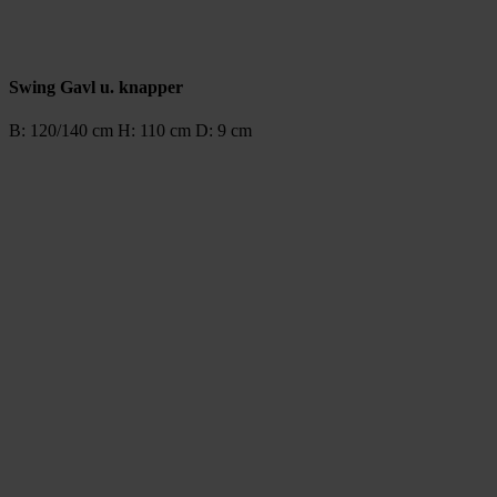
Swing Gavl u. knapper
B: 120/140 cm H: 110 cm D: 9 cm