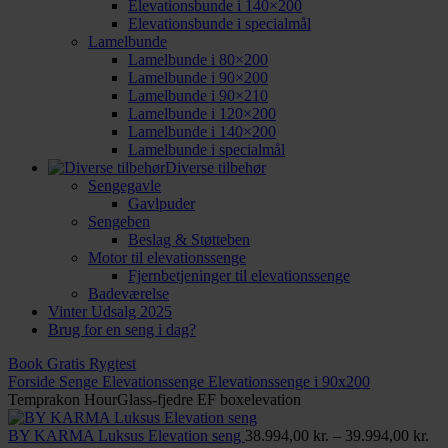
Elevationsbunde i 140×200
Elevationsbunde i specialmål
Lamelbunde
Lamelbunde i 80×200
Lamelbunde i 90×200
Lamelbunde i 90×210
Lamelbunde i 120×200
Lamelbunde i 140×200
Lamelbunde i specialmål
Diverse tilbehør
Sengegavle
Gavlpuder
Sengeben
Beslag & Støtteben
Motor til elevationssenge
Fjernbetjeninger til elevationssenge
Badeværelse
Vinter Udsalg 2025
Brug for en seng i dag?
Book Gratis Rygtest
Forside
Senge
Elevationssenge
Elevationssenge i 90x200
Temprakon HourGlass-fjedre EF boxelevation
Pri
BY KARMA Luksus Elevation seng
38.994,00
kr.
–
39.994,00
kr.