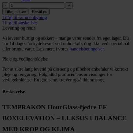
Temprakon
HourGlass-
Tilføj til kurv
Bestil nu
fjedre
Tilføj til sammenligning
EF
Tilføj til ønskeliste
boxelevation
Levering og retur
antal
Vi leverer hurtigt og sikkert – mange varer sendes fra eget lager. Du
har 14 dages fortrydelsesret ved onlinekøb, dog ikke ved specialmål
eller brugte varer. Læs mere i vores
handelsbetingelser
.
Pleje og vedligeholdelse
For at sikre lang levetid på din seng og tilbehør anbefaler vi korrekt
pleje og rengøring. Følg altid producentens anvisninger for
vedligeholdelse. En god seng kræver også lidt omsorg.
Beskrivelse
TEMPRAKON
HourGlass-fjedre
EF
BOXELEVATION – LUKSUS I BALANCE
MED KROP OG KLIMA