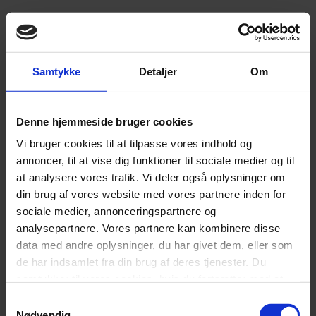
Blå
Grøn
Lys grå
Samtykke
Detaljer
Om
Sand
Alle materialer er
OEKO-TEX® certificerede
og fri for skadelige
Denne hjemmeside bruger cookies
stoffer – og med FSC-certificeret træramme i elevationsbunden
bidrager Temprakon Zone EF til et mere bæredygtigt valg i
Vi bruger cookies til at tilpasse vores indhold og
hjemmet.
annoncer, til at vise dig funktioner til sociale medier og til
at analysere vores trafik. Vi deler også oplysninger om
Ekstra fordele – bygget til lang levetid
din brug af vores website med vores partnere inden for
sociale medier, annonceringspartnere og
Produceret i Danmark
analysepartnere. Vores partnere kan kombinere disse
25 års garanti mod ramme- og fjederbrud
data med andre oplysninger, du har givet dem, eller som
Miljøvenligt fokus (lavt energiforbrug, bæredygtigt skum og
de har indsamlet fra din brug af deres tjenester. Du
tekstil)
samtykker til vores cookies, hvis du fortsætter med at
anvende vores hjemmeside.
Fås i størrelser fra
80×200
til
180×210 cm
Samtykkevalg
Nødvendig