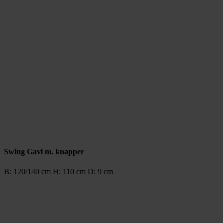
Swing Gavl m. knapper
B: 120/140 cm H: 110 cm D: 9 cm