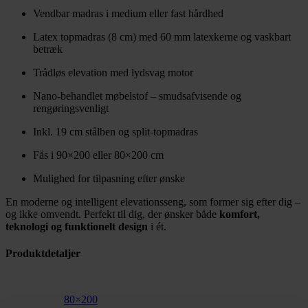
Vendbar madras i medium eller fast hårdhed
Latex topmadras (8 cm) med 60 mm latexkerne og vaskbart
betræk
Trådløs elevation med lydsvag motor
Nano-behandlet møbelstof – smudsafvisende og
rengøringsvenligt
Inkl. 19 cm stålben og split-topmadras
Fås i 90×200 eller 80×200 cm
Mulighed for tilpasning efter ønske
En moderne og intelligent elevationsseng, som former sig efter dig –
og ikke omvendt. Perfekt til dig, der ønsker både
komfort,
teknologi og funktionelt design
i ét.
Produktdetaljer
80×200