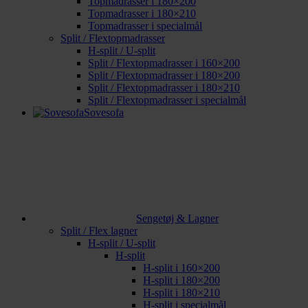
Topmadrasser i 180×200
Topmadrasser i 180×210
Topmadrasser i specialmål
Split / Flextopmadrasser
H-split / U-split
Split / Flextopmadrasser i 160×200
Split / Flextopmadrasser i 180×200
Split / Flextopmadrasser i 180×210
Split / Flextopmadrasser i specialmål
Sovesofa
Sengetøj & Lagner
Split / Flex lagner
H-split / U-split
H-split
H-split i 160×200
H-split i 180×200
H-split i 180×210
H-split i specialmål