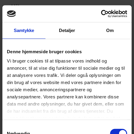
Mål
,
90×200
Samtykke
Detaljer
Om
Fast (75< kg)
Hårdhed
,
Denne hjemmeside bruger cookies
Medium (>75 kg)
Vi bruger cookies til at tilpasse vores indhold og
annoncer, til at vise dig funktioner til sociale medier og til
Anthracite
at analysere vores trafik. Vi deler også oplysninger om
,
din brug af vores website med vores partnere inden for
sociale medier, annonceringspartnere og
Blå
analysepartnere. Vores partnere kan kombinere disse
,
data med andre oplysninger, du har givet dem, eller som
Farve
Lysegrå
de har indsamlet fra din brug af deres tjenester. Du
samtykker til vores cookies, hvis du fortsætter med at
,
anvende vores hjemmeside.
Samtykkevalg
Mørkegrå
Nødvendig