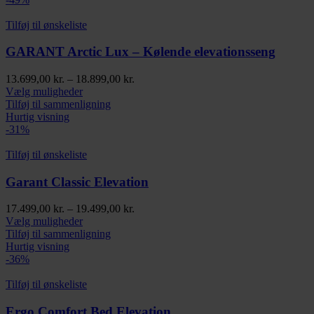
varianter.
Mulighederne
Tilføj til ønskeliste
kan
vælges
GARANT Arctic Lux – Kølende elevationsseng
på
varesiden
Prisinterval:
13.699,00
kr.
–
18.899,00
kr.
Dette
13.699,00 kr.
Vælg muligheder
vare
til
Tilføj til sammenligning
har
18.899,00 kr.
Hurtig visning
flere
-31%
varianter.
Mulighederne
Tilføj til ønskeliste
kan
vælges
Garant Classic Elevation
på
varesiden
Prisinterval:
17.499,00
kr.
–
19.499,00
kr.
Dette
17.499,00 kr.
Vælg muligheder
vare
til
Tilføj til sammenligning
har
19.499,00 kr.
Hurtig visning
flere
-36%
varianter.
Mulighederne
Tilføj til ønskeliste
kan
vælges
Ergo Comfort Bed Elevation