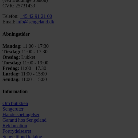
(ved Buddinge Station)
CVR: 25731433
Telefon:
+45 42 91 21 00
Email:
info@sengeland.dk
Åbningstider
Mandag:
11:00 - 17:30
Tirsdag:
11:00 - 17.30
Onsdag:
Lukket
Torsdag:
11:00 - 19:00
Fredag:
11:00 - 17.30
Lørdag:
11:00 - 15:00
Søndag:
11:00 - 15:00
Information
Om butikken
Sengeruter
Handelsbetingelser
Garanti hos
Sengeland
Reklamation
Fortrydelsesret
Senge tilbud katalog