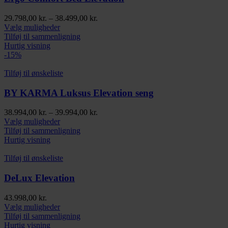
på
varesiden
Prisinterval:
29.798,00
kr.
–
38.499,00
kr.
Dette
29.798,00 kr.
Vælg muligheder
vare
til
Tilføj til sammenligning
har
38.499,00 kr.
Hurtig visning
flere
-15%
varianter.
Mulighederne
Tilføj til ønskeliste
kan
vælges
BY KARMA Luksus Elevation seng
på
varesiden
Prisinterval:
38.994,00
kr.
–
39.994,00
kr.
Dette
38.994,00 kr.
Vælg muligheder
vare
til
Tilføj til sammenligning
har
39.994,00 kr.
Hurtig visning
flere
varianter.
Tilføj til ønskeliste
Mulighederne
kan
DeLux Elevation
vælges
på
43.998,00
kr.
varesiden
Dette
Vælg muligheder
vare
Tilføj til sammenligning
har
Hurtig visning