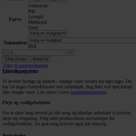
Anthracite
Blå
Lysegrå
Farve
Mørkegrå
Sand
Topmadras
Ryd
3D
Elevationsseng
Tilføj til kurv
Bestil nu
80/90x200
Tilføj til sammenligning
antal
Tilføj til ønskeliste
Levering og retur
Vi leverer hurtigt og sikkert – mange varer sendes fra eget lager. Du
har 14 dages fortrydelsesret ved onlinekøb, dog ikke ved specialmål
eller brugte varer. Læs mere i vores
handelsbetingelser
.
Pleje og vedligeholdelse
For at sikre lang levetid på din seng og tilbehør anbefaler vi korrekt
pleje og rengøring. Følg altid producentens anvisninger for
vedligeholdelse. En god seng kræver også lidt omsorg.
Beskrivelse