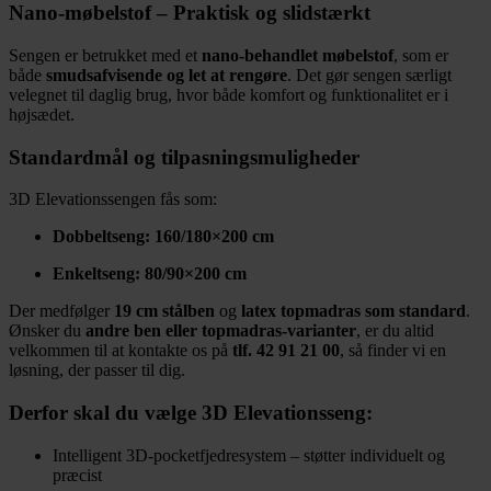
Nano-møbelstof – Praktisk og slidstærkt
Sengen er betrukket med et
nano-behandlet møbelstof
, som er
både
smudsafvisende og let at rengøre
. Det gør sengen særligt
velegnet til daglig brug, hvor både komfort og funktionalitet er i
højsædet.
Standardmål og tilpasningsmuligheder
3D Elevationssengen fås som:
Dobbeltseng: 160/180×200 cm
Enkeltseng: 80/90×200 cm
Der medfølger
19 cm stålben
og
latex topmadras som standard
.
Ønsker du
andre ben eller topmadras-varianter
, er du altid
velkommen til at kontakte os på
tlf. 42 91 21 00
, så finder vi en
løsning, der passer til dig.
Derfor skal du vælge 3D Elevationsseng:
Intelligent 3D-pocketfjedresystem – støtter individuelt og
præcist