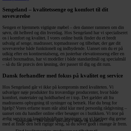
flere
varianter.
Sengeland – kvalitetssenge og komfort til dit
Mulighederne
soveværelse
kan
vælges
Sengen er hjemmets vigtigste møbel – den danner rammen om din
på
søvn, dit helbred og din hverdag. Hos Sengeland har vi specialiseret
varesiden
os i komfort og kvalitet. I vores online butik finder du et bredt
udvalg af senge, madrasser, topmadrasser og tilbehør, der gør dit
soveværelse både funktionelt og indbydende. Uanset om du er på
udkig efter en kontinentalseng, en justerbar elevationsseng eller en
enkel boxmadras, har vi modeller i både standardmål og specialmål
– så du får præcis den løsning, der passer til dig og dit rum.
Dansk forhandler med fokus på kvalitet og service
Hos Sengeland går vi ikke på kompromis med kvaliteten. Vi
udvælger nøje produkter fra troværdige producenter, hvor både
komfort, materialer og holdbarhed er i top. Det gælder alt fra
madrassens opbygning til syninger og betræk. Har du brug for
hjælp? Vores erfarne team står altid klar med personlig rådgivning –
uanset om du handler online eller besøger os i butikken. Vi tror på
ærlig service og langtidsholdbare løsninger, og vi hjælper dig gerne
Sengeland – Din online specialist i senge og komfort
med at finde den helt rigtige seng, så du sover godt i mange år frem.