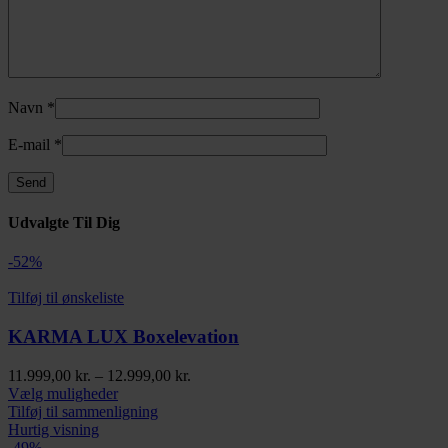
Navn
*
E-mail
*
Udvalgte Til Dig
-52%
Tilføj til ønskeliste
KARMA LUX Boxelevation
Prisinterval:
11.999,00
kr.
–
12.999,00
kr.
Dette
11.999,00 kr.
Vælg muligheder
vare
til
Tilføj til sammenligning
har
12.999,00 kr.
Hurtig visning
flere
-49%