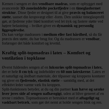
Kernen i sengen er den
vendbare madras
, som er opbygget med
avancerede
3D-zoneinddelte pocketfjedre
i en
timeglasformet
struktur
. Disse fjedre er designet til at give
præcis og balanceret
støtte
, uanset din kropsvægt eller -form. Den unikke timeglasprofil
gør, at fjedrene yder blød komfort ved let tryk og fastere støtte ved
højere belastning – hvilket giver en
dynamisk og personlig
liggeoplevelse
.
Du kan vælge madrassen i
medium eller fast hårdhed
, så du får
præcis den støtte, du har brug for. Og da madrassen er
vendbar
,
forlænger det både komfort og levetid.
Kraftig split-topmadras i latex – Komfort og
ventilation i topklasse
Øverst fuldendes sengen af en
luksuriøs split-topmadras i latex
,
der er hele
8 cm tyk
og indeholder en
60 mm latexkerne
. Latex er
et naturligt og åndbart materiale, der tilpasser sig kroppens konturer
og giver en
fjedrende, elastisk støtte
– samtidig med, at det
effektivt leder varme væk fra kroppen.
Split-funktionen betyder, at du og din partner
kan hæve og sænke
hver jeres side af sengen uafhængigt
, uden at blive generet af en
revne i midten. Topmadrassen er betrukket med et
aftageligt og
vaskbart betræk
, som gør det nemt at holde sengen frisk og ren.