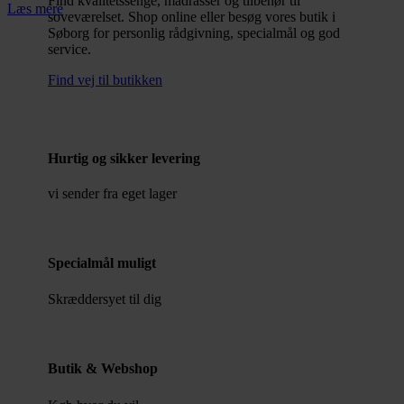
Find kvalitetssenge, madrasser og tilbehør til
Læs mere
soveværelset. Shop online eller besøg vores butik i
Søborg for personlig rådgivning, specialmål og god
service.
Find vej til butikken
Hurtig og sikker levering
vi sender fra eget lager
Specialmål muligt
Skræddersyet til dig
Butik & Webshop