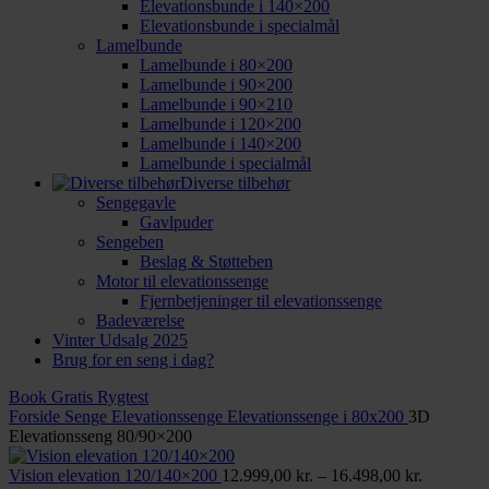
Elevationsbunde i 140×200
Elevationsbunde i specialmål
Lamelbunde
Lamelbunde i 80×200
Lamelbunde i 90×200
Lamelbunde i 90×210
Lamelbunde i 120×200
Lamelbunde i 140×200
Lamelbunde i specialmål
Diverse tilbehør
Sengegavle
Gavlpuder
Sengeben
Beslag & Støtteben
Motor til elevationssenge
Fjernbetjeninger til elevationssenge
Badeværelse
Vinter Udsalg 2025
Brug for en seng i dag?
Book Gratis Rygtest
Forside
Senge
Elevationssenge
Elevationssenge i 80x200
3D
Elevationsseng 80/90×200
Prisinterv
Vision elevation 120/140×200
12.999,00
kr.
–
16.498,00
kr.