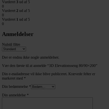
Vurderet
3
ud af 5
0
Vurderet
2
ud af 5
0
Vurderet
1
ud af 5
0
Anmeldelser
Nulstil filtre
Der er endnu ikke nogle anmeldelser.
Vær den første til at anmelde “3D Elevationsseng 80/90×200”
Din e-mailadresse vil ikke blive publiceret.
Krævede felter er
markeret med
*
Din bedømmelse
*
Din anmeldelse
*