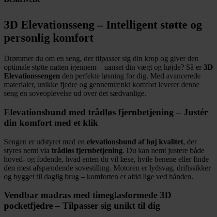
3D Elevationsseng – Intelligent støtte og
personlig komfort
Drømmer du om en seng, der tilpasser sig din krop og giver den
optimale støtte natten igennem – uanset din vægt og højde? Så er
3D
Elevationssengen
den perfekte løsning for dig. Med avancerede
materialer, unikke fjedre og gennemtænkt komfort leverer denne
seng en soveoplevelse ud over det sædvanlige.
Elevationsbund med trådløs fjernbetjening – Justér
din komfort med et klik
Sengen er udstyret med en
elevationsbund af høj kvalitet
, der
styres nemt via
trådløs fjernbetjening
. Du kan nemt justere både
hoved- og fodende, hvad enten du vil læse, hvile benene eller finde
den mest afspændende sovestilling. Motoren er lydsvag, driftssikker
og bygget til daglig brug – komforten er altid lige ved hånden.
Vendbar madras med timeglasformede 3D
pocketfjedre – Tilpasser sig unikt til dig