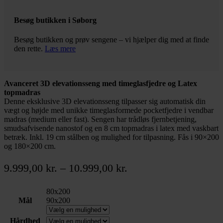
Besøg butikken i Søborg
Besøg butikken og prøv sengene – vi hjælper dig med at finde
den rette.
Læs mere
Avanceret 3D elevationsseng med timeglasfjedre og Latex
topmadras
Denne eksklusive 3D elevationsseng tilpasser sig automatisk din
vægt og højde med unikke timeglasformede pocketfjedre i vendbar
madras (medium eller fast). Sengen har trådløs fjernbetjening,
smudsafvisende nanostof og en 8 cm topmadras i latex med vaskbart
betræk. Inkl. 19 cm stålben og mulighed for tilpasning. Fås i 90×200
og 180×200 cm.
Prisinterval:
9.999,00
kr.
–
10.999,00
kr.
9.999,00 kr.
80x200
til
Mål
90x200
10.999,00 kr.
Hårdhed