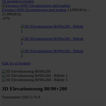
12.999,00
Til produktoversigten
til
16.498,00
Elegance 6000 Elevationsseng med madras
14.999,00
kr.
–
Prisinterval:
21.999,00
kr.
14.999,00 kr.
-47%
til
21.999,00 kr.
Klik for at forstørre
3D Elevationsseng 80/90×200
Varenummer (SKU):
N/A