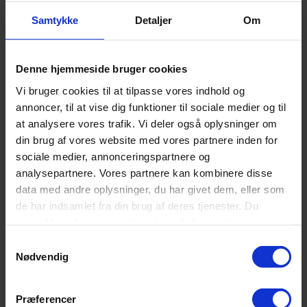
på
469,00
kr.
varesiden
Samtykke
Detaljer
Om
Tilføj til kurv
Tilføj til sammenligning
Hurtig visning
Denne hjemmeside bruger cookies
Tilføj til ønskeliste
Vi bruger cookies til at tilpasse vores indhold og
Kuvertlagen – Satin
annoncer, til at vise dig funktioner til sociale medier og til
at analysere vores trafik. Vi deler også oplysninger om
649,00
kr.
Tilføj til kurv
din brug af vores website med vores partnere inden for
Tilføj til sammenligning
sociale medier, annonceringspartnere og
Hurtig visning
analysepartnere. Vores partnere kan kombinere disse
Tilføj til ønskeliste
data med andre oplysninger, du har givet dem, eller som
de har indsamlet fra din brug af deres tjenester. Du
Quiltet Split U – CPH Living
samtykker til vores cookies, hvis du fortsætter med at
anvende vores hjemmeside.
Prisinterval:
749,00
kr.
–
799,00
kr.
Samtykkevalg
Dette
749,00 kr.
Vælg muligheder
Nødvendig
vare
til
Tilføj til sammenligning
har
799,00 kr.
Hurtig visning
flere
Præferencer
varianter.
Sengeland – kvalitetssenge og komfort til dit