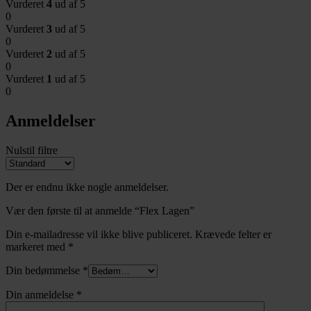
Vurderet
4
ud af 5
0
Vurderet
3
ud af 5
0
Vurderet
2
ud af 5
0
Vurderet
1
ud af 5
0
Anmeldelser
Nulstil filtre
Der er endnu ikke nogle anmeldelser.
Vær den første til at anmelde “Flex Lagen”
Din e-mailadresse vil ikke blive publiceret.
Krævede felter er
markeret med
*
Din bedømmelse
*
Din anmeldelse
*