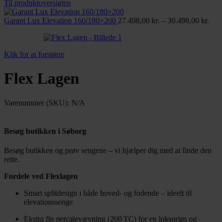
Til produktoversigten
Pris
Garant Lux Elevation 160/180×200
27.498,00
kr.
–
30.498,00
kr.
27.4
til
30.4
Klik for at forstørre
Flex Lagen
Varenummer (SKU):
N/A
Besøg butikken i Søborg
Besøg butikken og prøv sengene – vi hjælper dig med at finde den
rette.
Læs mere
Fordele ved Flexlagen
Smart splitdesign i både hoved- og fodende – ideelt til
elevationssenge
Ekstra fin percalevævning (200 TC) for en luksuriøs og