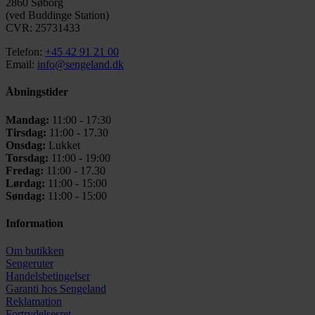
2860 Søborg
(ved Buddinge Station)
CVR: 25731433
Telefon:
+45 42 91 21 00
Email:
info@sengeland.dk
Åbningstider
Mandag:
11:00 - 17:30
Tirsdag:
11:00 - 17.30
Onsdag:
Lukket
Torsdag:
11:00 - 19:00
Fredag:
11:00 - 17.30
Lørdag:
11:00 - 15:00
Søndag:
11:00 - 15:00
Information
Om butikken
Sengeruter
Handelsbetingelser
Garanti hos
Sengeland
Reklamation
Fortrydelsesret