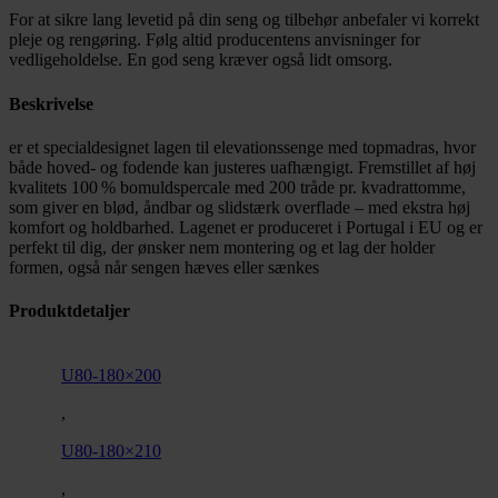
For at sikre lang levetid på din seng og tilbehør anbefaler vi korrekt
pleje og rengøring. Følg altid producentens anvisninger for
vedligeholdelse. En god seng kræver også lidt omsorg.
Beskrivelse
er et specialdesignet lagen til elevationssenge med topmadras, hvor
både hoved- og fodende kan justeres uafhængigt. Fremstillet af høj
kvalitets 100 % bomuldspercale med 200 tråde pr. kvadrattomme,
som giver en blød, åndbar og slidstærk overflade – med ekstra høj
komfort og holdbarhed.
Lagenet er produceret i Portugal i EU og er
perfekt til dig, der ønsker nem montering og et lag der holder
formen, også når sengen hæves eller sænkes
Produktdetaljer
U80-180×200
,
U80-180×210
,