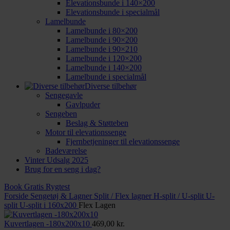
Elevationsbunde i 140×200
Elevationsbunde i specialmål
Lamelbunde
Lamelbunde i 80×200
Lamelbunde i 90×200
Lamelbunde i 90×210
Lamelbunde i 120×200
Lamelbunde i 140×200
Lamelbunde i specialmål
Diverse tilbehør
Sengegavle
Gavlpuder
Sengeben
Beslag & Støtteben
Motor til elevationssenge
Fjernbetjeninger til elevationssenge
Badeværelse
Vinter Udsalg 2025
Brug for en seng i dag?
Book Gratis Rygtest
Forside
Sengetøj & Lagner
Split / Flex lagner
H-split / U-split
U-
split
U-split i 160x200
Flex Lagen
Kuvertlagen -180x200x10
469,00
kr.