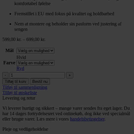
komfortabel følelse
Fremstillet i EU med fokus på kvalitet og holdbarhed
Nem at montere og beholder sin pasform ved justering af
sengen
Prisinterval:
599,00
kr.
–
699,00
kr.
599,00 kr.
til
Mål
699,00 kr.
Hvid
Farve
Ryd
Flex
Lagen
Tilføj til kurv
Bestil nu
antal
Tilføj til sammenligning
Tilføj til ønskeliste
Levering og retur
Vi leverer hurtigt og sikkert – mange varer sendes fra eget lager. Du
har 14 dages fortrydelsesret ved onlinekøb, dog ikke ved specialmål
eller brugte varer. Læs mere i vores
handelsbetingelser
.
Pleje og vedligeholdelse