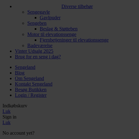
Diverse tilbehør
Sengegavle
Gavlpuder
Sengeben
Beslag & Støtteben
Motor til elevationssenge
Fjernbetjeninger til elevationssenge
Badeværelse
Vinter Udsalg 2025
Brug for en seng i dag?
Sengeland
Blog
Om Sengeland
Kontakt Sengeland
Besøg Butikken
Login / Register
Indkøbskurv
Luk
Sign in
Luk
No account yet?