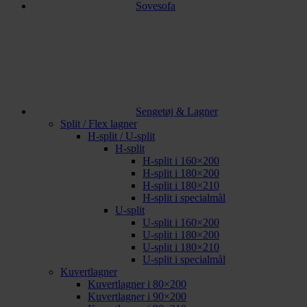
Sovesofa
Sengetøj & Lagner
Split / Flex lagner
H-split / U-split
H-split
H-split i 160×200
H-split i 180×200
H-split i 180×210
H-split i specialmål
U-split
U-split i 160×200
U-split i 180×200
U-split i 180×210
U-split i specialmål
Kuvertlagner
Kuvertlagner i 80×200
Kuvertlagner i 90×200