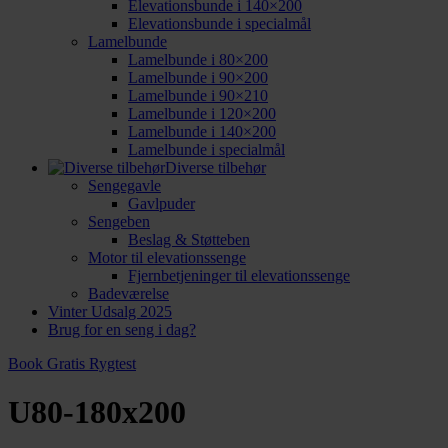
Elevationsbunde i 140×200
Elevationsbunde i specialmål
Lamelbunde
Lamelbunde i 80×200
Lamelbunde i 90×200
Lamelbunde i 90×210
Lamelbunde i 120×200
Lamelbunde i 140×200
Lamelbunde i specialmål
Diverse tilbehør
Sengegavle
Gavlpuder
Sengeben
Beslag & Støtteben
Motor til elevationssenge
Fjernbetjeninger til elevationssenge
Badeværelse
Vinter Udsalg 2025
Brug for en seng i dag?
Book Gratis Rygtest
U80-180x200