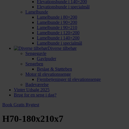
Elevationsbunde i 140×200
Elevationsbunde i specialmål
Lamelbunde
Lamelbunde i 80×200
Lamelbunde i 90×200
Lamelbunde i 90×210
Lamelbunde i 120×200
Lamelbunde i 140×200
Lamelbunde i specialmål
Diverse tilbehør
Sengegavle
Gavlpuder
Sengeben
Beslag & Støtteben
Motor til elevationssenge
Fjernbetjeninger til elevationssenge
Badeværelse
Vinter Udsalg 2025
Brug for en seng i dag?
Book Gratis Rygtest
H70-180x210x7