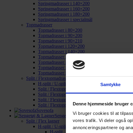
Springmadrasser i 140×200
Springmadrasser i 160×200
Springmadrasser i 180×200
Springmadrasser i specialmål
Topmadrasser
Topmadrasser i 80×200
Topmadrasser i 90×200
Topmadrasser i 90×210
Topmadrasser i 120×200
Topmadrasser i 140×200
Topmadrasser i 160×200
Topmadrasser i 180×200
Topmadrasser i 180×210
Topmadrasser i specialmål
Split / Flextopmadrasser
H-split / U-split
Samtykke
Split / Flextopmadrasser i 160×200
Split / Flextopmadrasser i 180×200
Split / Flextopmadrasser i 180×210
Denne hjemmeside bruger c
Split / Flextopmadrasser i specialmål
Sovesofa
Vi bruger cookies til at tilpas
Sengetøj & Lagner
vores trafik. Vi deler også o
Split / Flex lagner
H-split / U-split
annonceringspartnere og anal
H-split