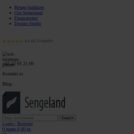
Besøg butikken
Om Sengeland
Finansiering
Design Studio
4,6 på Trustpilot
+45 42 91 21 00
Kontakt os
Blog
Search
Login / Register
0
items
0,00
kr.