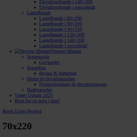
Elevationsbunde i 140×200
Elevationsbunde i specialmål
Lamelbunde
Lamelbunde i 80×200
Lamelbunde i 90×200
Lamelbunde i 90×210
Lamelbunde i 120×200
Lamelbunde i 140×200
Lamelbunde i specialmål
Diverse tilbehør
Sengegavle
Gavlpuder
Sengeben
Beslag & Støtteben
Motor til elevationssenge
Fjernbetjeninger til elevationssenge
Badeværelse
Vinter Udsalg 2025
Brug for en seng i dag?
Book Gratis Rygtest
70x220