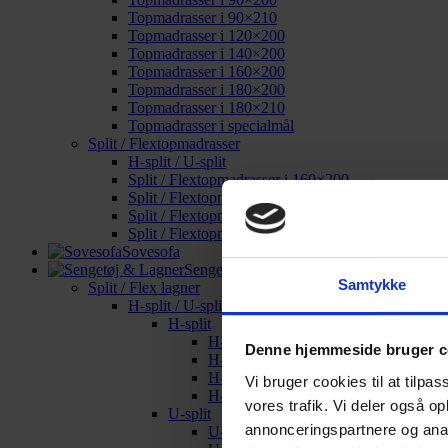
Topmadrasser i 90×210
Topmadrasser i 120×200
Topmadrasser i 140×200
Topmadrasser i 160×200
Topmadrasser i 180×200
Topmadrasser i 180×210
Topmadrasser i specialmål
Split / Flextopmadrasser
H-split / U-split
Split / Flextopmadrasser i 160×200
Split / Flextopmadrasser i 180×200
Split / Flextopmadrasser i 180×210
Split / Flextopmadrasser i specialmål
Sovesofa
Sengetøj & Lagner
Samtykke
Split / Flex lagner
H-split / U-split
H-split
H-split i 160×200
Denne hjemmeside bruger c
H-split i 180×200
H-split i 180×210
Vi bruger cookies til at tilpas
H-split i specialmål
vores trafik. Vi deler også o
U-split
annonceringspartnere og anal
U-split i 160×200