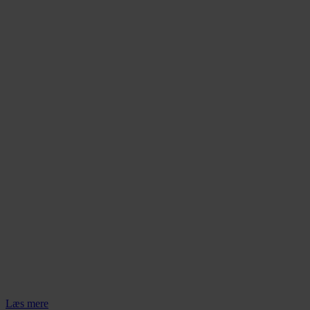
kan
vælges
på
varesiden
Læs mere