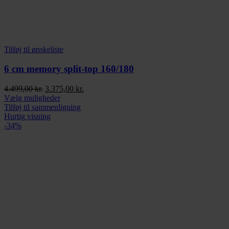
Tilføj til ønskeliste
6 cm memory split-top 160/180
Den
Den
4.499,00
kr.
3.375,00
kr.
oprindelige
Dette
aktuelle
Vælg muligheder
pris
vare
pris
Tilføj til sammenligning
var:
har
er:
Hurtig visning
4.499,00 kr..
flere
3.375,00 kr..
-34%
varianter.
Mulighederne
kan
vælges
på
varesiden