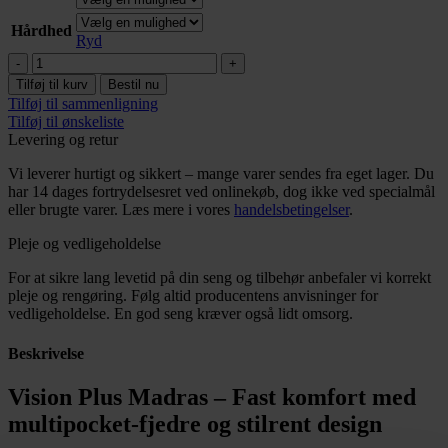
Hårdhed
Ryd
Vision
Plus
Tilføj til kurv
Bestil nu
madras
Tilføj til sammenligning
Zone-
Tilføj til ønskeliste
Pocket
Levering og retur
fjedre
antal
Vi leverer hurtigt og sikkert – mange varer sendes fra eget lager. Du
har 14 dages fortrydelsesret ved onlinekøb, dog ikke ved specialmål
eller brugte varer. Læs mere i vores
handelsbetingelser
.
Pleje og vedligeholdelse
For at sikre lang levetid på din seng og tilbehør anbefaler vi korrekt
pleje og rengøring. Følg altid producentens anvisninger for
vedligeholdelse. En god seng kræver også lidt omsorg.
Beskrivelse
Vision Plus Madras – Fast komfort med
multipocket-fjedre og stilrent design