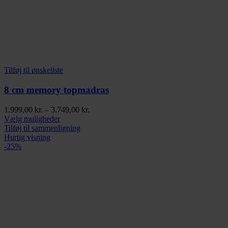
Tilføj til ønskeliste
8 cm memory topmadras
Prisinterval:
1.999,00
kr.
–
3.749,00
kr.
Dette
1.999,00 kr.
Vælg muligheder
vare
til
Tilføj til sammenligning
har
3.749,00 kr.
Hurtig visning
flere
-25%
varianter.
Mulighederne
kan
vælges
på
varesiden