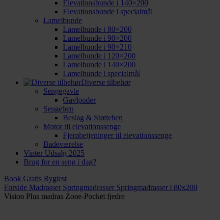
Elevationsbunde i 140×200
Elevationsbunde i specialmål
Lamelbunde
Lamelbunde i 80×200
Lamelbunde i 90×200
Lamelbunde i 90×210
Lamelbunde i 120×200
Lamelbunde i 140×200
Lamelbunde i specialmål
Diverse tilbehør
Sengegavle
Gavlpuder
Sengeben
Beslag & Støtteben
Motor til elevationssenge
Fjernbetjeninger til elevationssenge
Badeværelse
Vinter Udsalg 2025
Brug for en seng i dag?
Book Gratis Rygtest
Forside
Madrasser
Springmadrasser
Springmadrasser i 80x200
Vision Plus madras Zone-Pocket fjedre