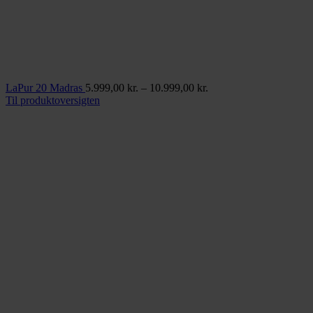
Prisinterval:
LaPur 20 Madras
5.999,00
kr.
–
10.999,00
kr.
5.999,00 kr.
Til produktoversigten
til
10.999,00 kr.