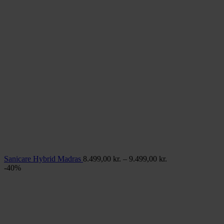
Prisinterval:
Sanicare Hybrid Madras
8.499,00
kr.
–
9.499,00
kr.
8.499,00 kr.
-40%
til
9.499,00 kr.