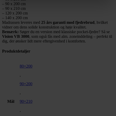
– 90 x 200 cm
– 90 x 210 cm
– 120 x 200 cm
– 140 x 200 cm
Madrassen leveres med
25 års garanti mod fjedrebrud
, hvilket
vidner om dens solide konstruktion og høje kvalitet.
Bemærk:
Søger du en version med klassiske pocket-fjedre? Så se
Vision VB 3000
, som også fås med alm. zoneinddeling – perfekt til
dig, der ønsker lidt mere eftergivenhed i komforten.
Produktdetaljer
80×200
,
90×200
,
Mål
90×210
,