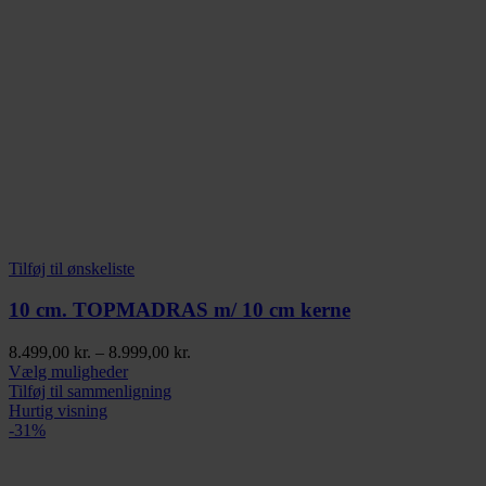
Tilføj til ønskeliste
10 cm. TOPMADRAS m/ 10 cm kerne
Prisinterval:
8.499,00
kr.
–
8.999,00
kr.
Dette
8.499,00 kr.
Vælg muligheder
vare
til
Tilføj til sammenligning
har
8.999,00 kr.
Hurtig visning
flere
-31%
varianter.
Mulighederne