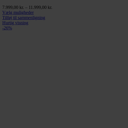
Prisinterval:
7.999,00
kr.
–
11.999,00
kr.
Dette
7.999,00 kr.
Vælg muligheder
vare
til
Tilføj til sammenligning
har
11.999,00 kr.
Hurtig visning
flere
-26%
varianter.
Mulighederne
kan
vælges
på
varesiden