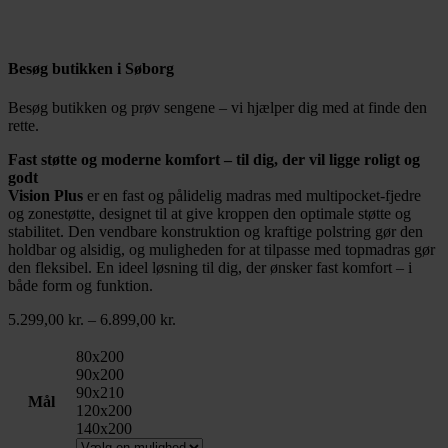
Besøg butikken i Søborg
Besøg butikken og prøv sengene – vi hjælper dig med at finde den
rette.
Læs mere
Fast støtte og moderne komfort – til dig, der vil ligge roligt og
godt
Vision Plus
er en fast og pålidelig madras med multipocket-fjedre
og zonestøtte, designet til at give kroppen den optimale støtte og
stabilitet. Den vendbare konstruktion og kraftige polstring gør den
holdbar og alsidig, og muligheden for at tilpasse med topmadras gør
den fleksibel. En ideel løsning til dig, der ønsker fast komfort – i
både form og funktion.
Prisinterval:
5.299,00
kr.
–
6.899,00
kr.
5.299,00 kr.
til
80x200
6.899,00 kr.
90x200
90x210
Mål
120x200
140x200