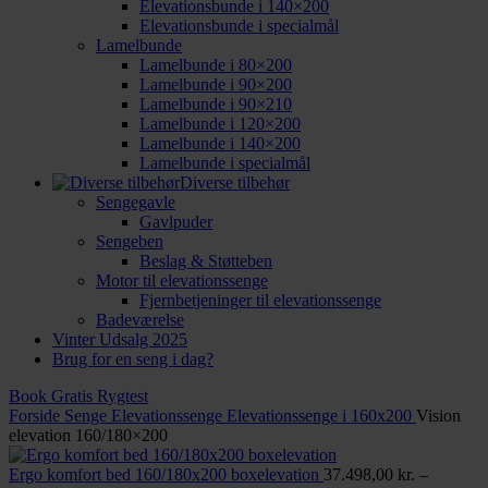
Elevationsbunde i 140×200
Elevationsbunde i specialmål
Lamelbunde
Lamelbunde i 80×200
Lamelbunde i 90×200
Lamelbunde i 90×210
Lamelbunde i 120×200
Lamelbunde i 140×200
Lamelbunde i specialmål
Diverse tilbehør
Sengegavle
Gavlpuder
Sengeben
Beslag & Støtteben
Motor til elevationssenge
Fjernbetjeninger til elevationssenge
Badeværelse
Vinter Udsalg 2025
Brug for en seng i dag?
Book Gratis Rygtest
Forside
Senge
Elevationssenge
Elevationssenge i 160x200
Vision
elevation 160/180×200
Ergo komfort bed 160/180x200 boxelevation
37.498,00
kr.
–