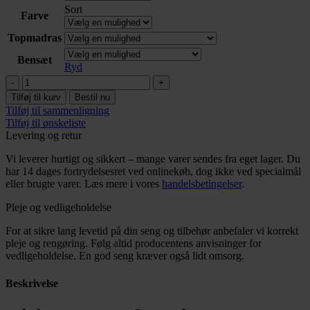
Sort
Farve
Topmadras
Bensæt
Ryd
Vision
elevation
Tilføj til kurv
Bestil nu
160/180×200
Tilføj til sammenligning
antal
Tilføj til ønskeliste
Levering og retur
Vi leverer hurtigt og sikkert – mange varer sendes fra eget lager. Du
har 14 dages fortrydelsesret ved onlinekøb, dog ikke ved specialmål
eller brugte varer. Læs mere i vores
handelsbetingelser
.
Pleje og vedligeholdelse
For at sikre lang levetid på din seng og tilbehør anbefaler vi korrekt
pleje og rengøring. Følg altid producentens anvisninger for
vedligeholdelse. En god seng kræver også lidt omsorg.
Beskrivelse