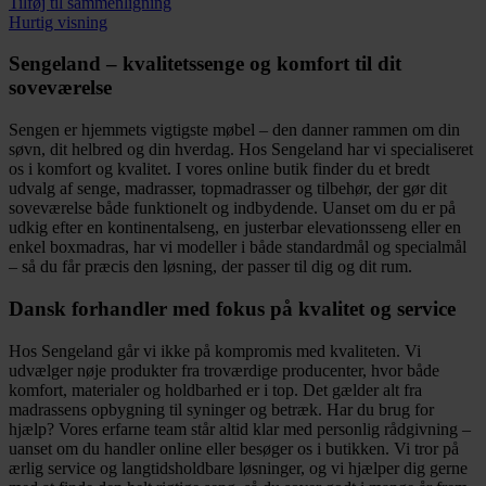
vare
Tilføj til sammenligning
har
Hurtig visning
flere
varianter.
Sengeland – kvalitetssenge og komfort til dit
Mulighederne
soveværelse
kan
vælges
Sengen er hjemmets vigtigste møbel – den danner rammen om din
på
søvn, dit helbred og din hverdag. Hos Sengeland har vi specialiseret
varesiden
os i komfort og kvalitet. I vores online butik finder du et bredt
udvalg af senge, madrasser, topmadrasser og tilbehør, der gør dit
soveværelse både funktionelt og indbydende. Uanset om du er på
udkig efter en kontinentalseng, en justerbar elevationsseng eller en
enkel boxmadras, har vi modeller i både standardmål og specialmål
– så du får præcis den løsning, der passer til dig og dit rum.
Dansk forhandler med fokus på kvalitet og service
Hos Sengeland går vi ikke på kompromis med kvaliteten. Vi
udvælger nøje produkter fra troværdige producenter, hvor både
komfort, materialer og holdbarhed er i top. Det gælder alt fra
madrassens opbygning til syninger og betræk. Har du brug for
hjælp? Vores erfarne team står altid klar med personlig rådgivning –
uanset om du handler online eller besøger os i butikken. Vi tror på
ærlig service og langtidsholdbare løsninger, og vi hjælper dig gerne