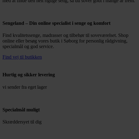
med at finde den helt rigtige seng, så du sover godt i mange år frem.
Sengeland – Din online specialist i senge og komfort
Find kvalitetssenge, madrasser og tilbehør til soveværelset. Shop
online eller besøg vores butik i Søborg for personlig rådgivning,
specialmål og god service.
Find vej til butikken
Hurtig og sikker levering
vi sender fra eget lager
Specialmål muligt
Skræddersyet til dig