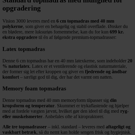
Standard topmadras med mulighed for
opgradering
Vision 3000 leveres med en
6 cm topmadras med 40 mm
polykerne
, som giver en behagelig og stabil overflade. Ønsker du
en blødere, mere luksuriøs fornemmelse, kan du for kun
699 kr.
ekstra opgradere
til én af følgende premium-topmadrasser:
Latex topmadras
Denne 6 cm topmadras har en 40 mm latexkerne, som indeholder
20
% naturlatex
. Latex er et ventilerende og elastisk naturmateriale,
der former sig let efter kroppen og giver en
fjedrende og åndbar
komfort
– særligt god til dig, der har det varmt om natten.
Memory foam topmadras
Denne topmadras med 40 mm memoryform tilpasser sig
din
kropsform og temperatur
. Skummet er trykaflastende og hjælper
med at fordele vægten jævnt, hvilket gør den ideel til dig med
ryg-
eller muskelsmerter
. Anbefales ofte af kiropraktorer.
Alle tre topmadrasser
– inkl. standard – leveres med
aftageligt og
vaskbart betræk
, så du nemt kan holde sengen frisk og hygiejnisk.