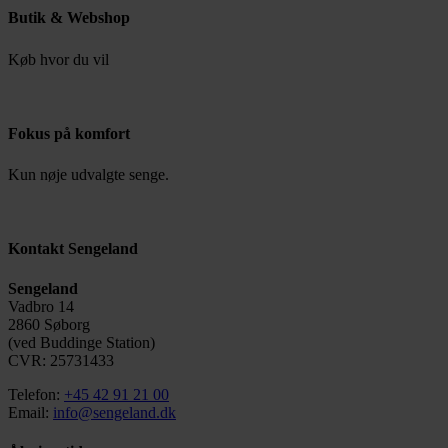
Butik & Webshop
Køb hvor du vil
Fokus på komfort
Kun nøje udvalgte senge.
Kontakt Sengeland
Sengeland
Vadbro 14
2860 Søborg
(ved Buddinge Station)
CVR: 25731433
Telefon:
+45 42 91 21 00
Email:
info@sengeland.dk