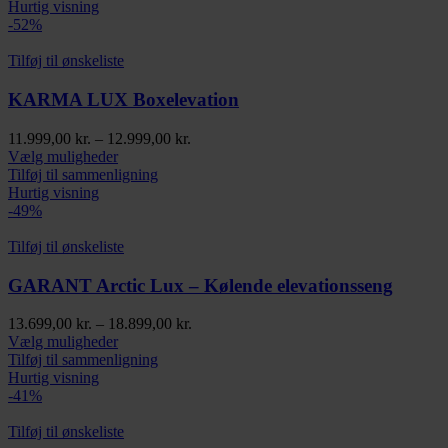
har
10.898,00 kr.
Hurtig visning
flere
-52%
varianter.
Mulighederne
Tilføj til ønskeliste
kan
vælges
KARMA LUX Boxelevation
på
varesiden
Prisinterval:
11.999,00
kr.
–
12.999,00
kr.
Dette
11.999,00 kr.
Vælg muligheder
vare
til
Tilføj til sammenligning
har
12.999,00 kr.
Hurtig visning
flere
-49%
varianter.
Mulighederne
Tilføj til ønskeliste
kan
vælges
GARANT Arctic Lux – Kølende elevationsseng
på
varesiden
Prisinterval:
13.699,00
kr.
–
18.899,00
kr.
Dette
13.699,00 kr.
Vælg muligheder
vare
til
Tilføj til sammenligning
har
18.899,00 kr.
Hurtig visning
flere
-41%
varianter.
Mulighederne
Tilføj til ønskeliste