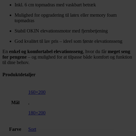
Inkl. 6 cm topmadras med vaskbart betræk
Mulighed for opgradering til latex eller memory foam
topmadras
Stabil OKIN elevationsmotor med fjernbetjening
God kvalitet til lav pris – ideel som første elevationsseng
En
enkel og komfortabel elevationsseng
, hvor du får
meget seng
for pengene
– og mulighed for at tilpasse både komfort og funktion
til dine behov.
Produktdetaljer
160×200
Mål
,
180×200
Farve
Sort