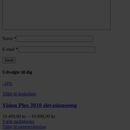
Navn
*
E-mail
*
Udvalgte til dig
-34%
Tilføj til ønskeliste
Vision Plus 3010 elevationsseng
Prisinterval:
10.499,00
kr.
–
10.898,00
kr.
Dette
10.499,00 kr.
Vælg muligheder
vare
til
Tilføj til sammenligning