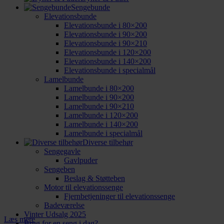
Sengebunde
Elevationsbunde
Elevationsbunde i 80×200
Elevationsbunde i 90×200
Elevationsbunde i 90×210
Elevationsbunde i 120×200
Elevationsbunde i 140×200
Elevationsbunde i specialmål
Lamelbunde
Lamelbunde i 80×200
Lamelbunde i 90×200
Lamelbunde i 90×210
Lamelbunde i 120×200
Lamelbunde i 140×200
Lamelbunde i specialmål
Diverse tilbehør
Sengegavle
Gavlpuder
Sengeben
Beslag & Støtteben
Motor til elevationssenge
Fjernbetjeninger til elevationssenge
Badeværelse
Vinter Udsalg 2025
Læs mere
Brug for en seng i dag?