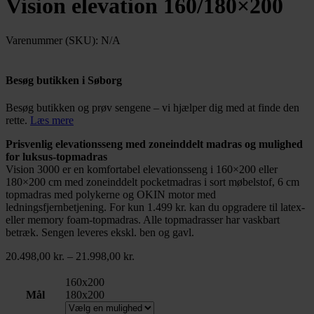
Vision elevation 160/180×200
Varenummer (SKU):
N/A
Besøg butikken i Søborg
Besøg butikken og prøv sengene – vi hjælper dig med at finde den
rette.
Læs mere
Prisvenlig elevationsseng med zoneinddelt madras og mulighed
for luksus-topmadras
Vision 3000 er en komfortabel elevationsseng i 160×200 eller
180×200 cm med zoneinddelt pocketmadras i sort møbelstof, 6 cm
topmadras med polykerne og OKIN motor med
ledningsfjernbetjening. For kun 1.499 kr. kan du opgradere til latex-
eller memory foam-topmadras. Alle topmadrasser har vaskbart
betræk. Sengen leveres ekskl. ben og gavl.
Prisinterval:
20.498,00
kr.
–
21.998,00
kr.
20.498,00 kr.
til
160x200
21.998,00 kr.
Mål
180x200