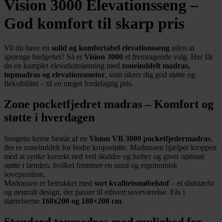
Vision 3000 Elevationsseng –
God komfort til skarp pris
Vil du have en
solid og komfortabel elevationsseng
uden at
sprænge budgettet? Så er
Vision 3000
et fremragende valg. Her får
du en komplet elevationsløsning med
zoneinddelt madras,
topmadras og elevationsmotor
, som sikrer dig god støtte og
fleksibilitet – til en meget fordelagtig pris.
Zone pocketfjedret madras – Komfort og
støtte i hverdagen
Sengens kerne består af en
Vision VB 3000 pocketfjedermadras
,
der er zoneinddelt for bedre kropsstøtte. Madrassen hjælper kroppen
med at synke korrekt ned ved skuldre og hofter og giver optimal
støtte i lænden, hvilket fremmer en sund og ergonomisk
soveposition.
Madrassen er betrukket med
sort kvalitetsmøbelstof
– et slidstærkt
og neutralt design, der passer til ethvert soveværelse. Fås i
størrelserne
160
x200 og 180×200 cm
.