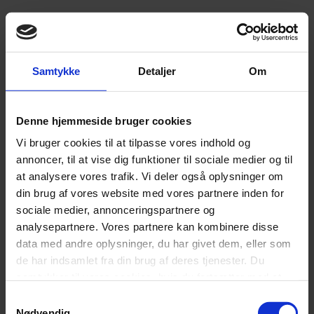
Latex topmadras (+1.499,-)
,
Topmadras
Memoryform topmadras (+1.499,-)
Samtykke
Detaljer
Om
,
Poly topmadras
Denne hjemmeside bruger cookies
Vi bruger cookies til at tilpasse vores indhold og
2x sæt alu ben 19 cm (+499,-)
annoncer, til at vise dig funktioner til sociale medier og til
at analysere vores trafik. Vi deler også oplysninger om
Bensæt
,
din brug af vores website med vores partnere inden for
Ingen ben
sociale medier, annonceringspartnere og
analysepartnere. Vores partnere kan kombinere disse
data med andre oplysninger, du har givet dem, eller som
Plangavl
de har indsamlet fra din brug af deres tjenester. Du
samtykker til vores cookies, hvis du fortsætter med at
B: 120/140 cm H: 110 cm D: 9 cm
anvende vores hjemmeside.
Samtykkevalg
Nødvendig