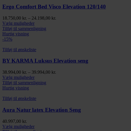
kan
vælges
Ergo Comfort Bed Visco Elevation 120/140
på
varesiden
Prisinterval:
18.750,00
kr.
–
24.198,00
kr.
Dette
18.750,00 kr.
Vælg muligheder
vare
til
Tilføj til sammenligning
har
24.198,00 kr.
Hurtig visning
flere
-15%
varianter.
Mulighederne
Tilføj til ønskeliste
kan
vælges
BY KARMA Luksus Elevation seng
på
varesiden
Prisinterval:
38.994,00
kr.
–
39.994,00
kr.
Dette
38.994,00 kr.
Vælg muligheder
vare
til
Tilføj til sammenligning
har
39.994,00 kr.
Hurtig visning
flere
varianter.
Tilføj til ønskeliste
Mulighederne
kan
Aura Natur latex Elevation Seng
vælges
på
40.997,00
kr.
varesiden
Dette
Vælg muligheder