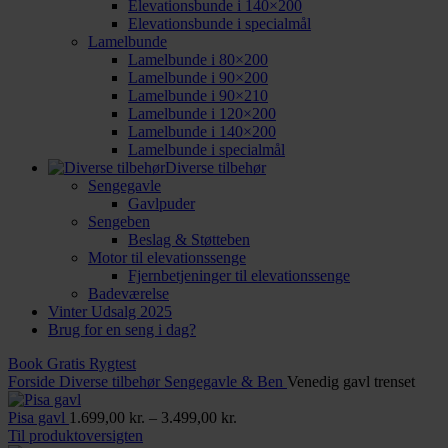
Elevationsbunde i 140×200
Elevationsbunde i specialmål
Lamelbunde
Lamelbunde i 80×200
Lamelbunde i 90×200
Lamelbunde i 90×210
Lamelbunde i 120×200
Lamelbunde i 140×200
Lamelbunde i specialmål
Diverse tilbehør
Sengegavle
Gavlpuder
Sengeben
Beslag & Støtteben
Motor til elevationssenge
Fjernbetjeninger til elevationssenge
Badeværelse
Vinter Udsalg 2025
Brug for en seng i dag?
Book Gratis Rygtest
Forside
Diverse tilbehør
Sengegavle & Ben
Venedig gavl trenset
Prisinterval:
Pisa gavl
1.699,00
kr.
–
3.499,00
kr.
1.699,00 kr.
Til produktoversigten