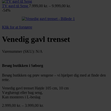
til
3.499,00 kr.
Prisinterval:
TV gavl til Seng
7.999,00
kr.
–
9.999,00
kr.
7.999,00 kr.
-54%
til
9.999,00 kr.
Klik for at forstørre
Venedig gavl trenset
Varenummer (SKU):
N/A
Besøg butikken i Søborg
Besøg butikken og prøv sengene – vi hjælper dig med at finde den
rette.
Læs mere
Venedig gavl trenset Højde 105 cm, 10 cm
Væghængt eller bag seng,
Kan monteres i L-beslag
Prisinterval:
2.999,00
kr.
–
3.999,00
kr.
2.999,00 kr.