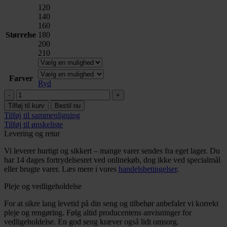
til
120
3.999,00 kr.
140
160
Størrelse
180
200
210
Farver
Ryd
Venedig
gavl
Tilføj til kurv
Bestil nu
trenset
Tilføj til sammenligning
antal
Tilføj til ønskeliste
Levering og retur
Vi leverer hurtigt og sikkert – mange varer sendes fra eget lager. Du
har 14 dages fortrydelsesret ved onlinekøb, dog ikke ved specialmål
eller brugte varer. Læs mere i vores
handelsbetingelser
.
Pleje og vedligeholdelse
For at sikre lang levetid på din seng og tilbehør anbefaler vi korrekt
pleje og rengøring. Følg altid producentens anvisninger for
vedligeholdelse. En god seng kræver også lidt omsorg.