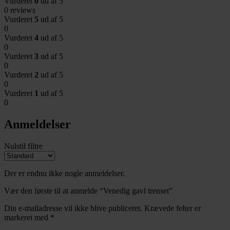
Vurderet
0
ud af 5
0 reviews
Vurderet
5
ud af 5
0
Vurderet
4
ud af 5
0
Vurderet
3
ud af 5
0
Vurderet
2
ud af 5
0
Vurderet
1
ud af 5
0
Anmeldelser
Nulstil filtre
Der er endnu ikke nogle anmeldelser.
Vær den første til at anmelde “Venedig gavl trenset”
Din e-mailadresse vil ikke blive publiceret.
Krævede felter er
markeret med
*