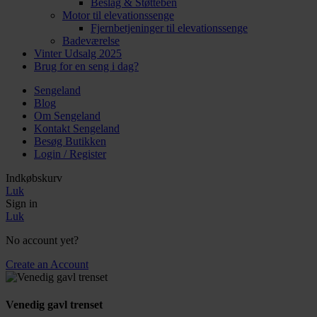
Beslag & Støtteben
Motor til elevationssenge
Fjernbetjeninger til elevationssenge
Badeværelse
Vinter Udsalg 2025
Brug for en seng i dag?
Sengeland
Blog
Om Sengeland
Kontakt Sengeland
Besøg Butikken
Login / Register
Indkøbskurv
Luk
Sign in
Luk
No account yet?
Create an Account
Venedig gavl trenset