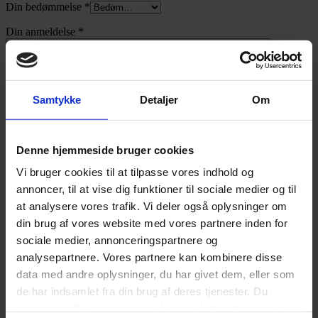
Din bedømmelse
*
Din anmeldelse
*
Samtykke
Detaljer
Om
Navn
*
Denne hjemmeside bruger cookies
Vi bruger cookies til at tilpasse vores indhold og
E-mail
*
annoncer, til at vise dig funktioner til sociale medier og til
at analysere vores trafik. Vi deler også oplysninger om
din brug af vores website med vores partnere inden for
Udvalgte til dig
sociale medier, annonceringspartnere og
analysepartnere. Vores partnere kan kombinere disse
Tilføj til ønskeliste
data med andre oplysninger, du har givet dem, eller som
de har indsamlet fra din brug af deres tjenester. Du
Chesterfield Gavl 140×200
samtykker til vores cookies, hvis du fortsætter med at