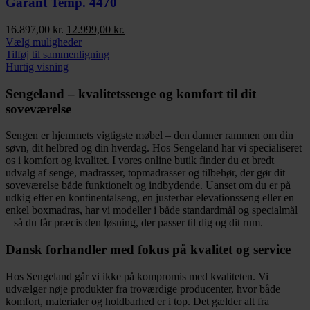
vælges
Garant Temp. 4470
på
varesiden
Den
Den
16.897,00
kr.
12.999,00
kr.
oprindelige
Dette
aktuelle
Vælg muligheder
pris
vare
pris
Tilføj til sammenligning
var:
har
er:
Hurtig visning
16.897,00 kr..
flere
12.999,00 kr..
varianter.
Sengeland – kvalitetssenge og komfort til dit
Mulighederne
soveværelse
kan
vælges
Sengen er hjemmets vigtigste møbel – den danner rammen om din
på
søvn, dit helbred og din hverdag. Hos Sengeland har vi specialiseret
varesiden
os i komfort og kvalitet. I vores online butik finder du et bredt
udvalg af senge, madrasser, topmadrasser og tilbehør, der gør dit
soveværelse både funktionelt og indbydende. Uanset om du er på
udkig efter en kontinentalseng, en justerbar elevationsseng eller en
enkel boxmadras, har vi modeller i både standardmål og specialmål
– så du får præcis den løsning, der passer til dig og dit rum.
Dansk forhandler med fokus på kvalitet og service
Hos Sengeland går vi ikke på kompromis med kvaliteten. Vi
udvælger nøje produkter fra troværdige producenter, hvor både
komfort, materialer og holdbarhed er i top. Det gælder alt fra