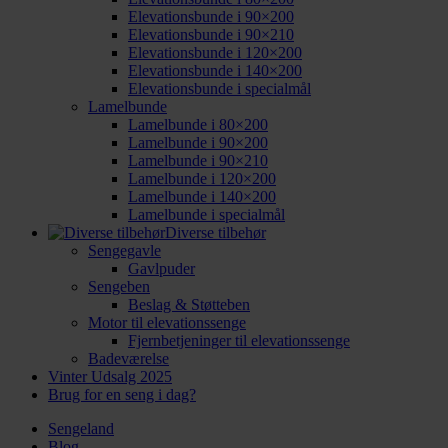
Elevationsbunde i 90×200
Elevationsbunde i 90×210
Elevationsbunde i 120×200
Elevationsbunde i 140×200
Elevationsbunde i specialmål
Lamelbunde
Lamelbunde i 80×200
Lamelbunde i 90×200
Lamelbunde i 90×210
Lamelbunde i 120×200
Lamelbunde i 140×200
Lamelbunde i specialmål
Diverse tilbehør
Sengegavle
Gavlpuder
Sengeben
Beslag & Støtteben
Motor til elevationssenge
Fjernbetjeninger til elevationssenge
Badeværelse
Vinter Udsalg 2025
Brug for en seng i dag?
Sengeland
Blog