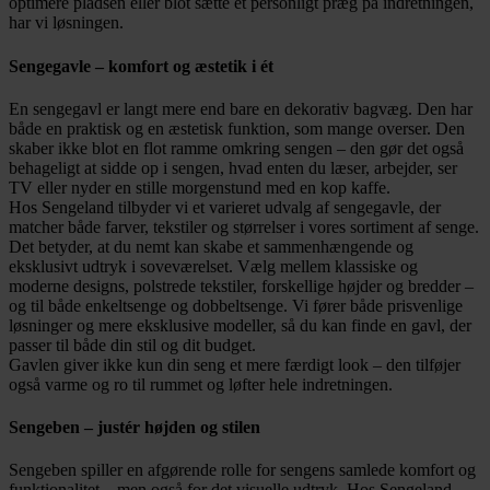
optimere pladsen eller blot sætte et personligt præg på indretningen,
har vi løsningen.
Sengegavle – komfort og æstetik i ét
En sengegavl er langt mere end bare en dekorativ bagvæg. Den har
både en praktisk og en æstetisk funktion, som mange overser. Den
skaber ikke blot en flot ramme omkring sengen – den gør det også
behageligt at sidde op i sengen, hvad enten du læser, arbejder, ser
TV eller nyder en stille morgenstund med en kop kaffe.
Hos Sengeland tilbyder vi et varieret udvalg af sengegavle, der
matcher både farver, tekstiler og størrelser i vores sortiment af senge.
Det betyder, at du nemt kan skabe et sammenhængende og
eksklusivt udtryk i soveværelset. Vælg mellem klassiske og
moderne designs, polstrede tekstiler, forskellige højder og bredder –
og til både enkeltsenge og dobbeltsenge. Vi fører både prisvenlige
løsninger og mere eksklusive modeller, så du kan finde en gavl, der
passer til både din stil og dit budget.
Gavlen giver ikke kun din seng et mere færdigt look – den tilføjer
også varme og ro til rummet og løfter hele indretningen.
Sengeben – justér højden og stilen
Sengeben spiller en afgørende rolle for sengens samlede komfort og
funktionalitet – men også for det visuelle udtryk. Hos Sengeland