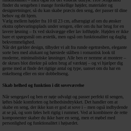
finder du sengeben i mange forskellige højder, materialer og
designretninger, så du kan skabe præcis den seng, der passer til dine
behov og dit hjem.
Vælg mellem højder fra 10 til 23 cm, afhængigt af om du ønsker
ekstra opbevaringsplads under sengen, eller om du har brug for en
lavere løsning – fx ved skråvægge eller lav lofthøjde. Højden er ikke
bare et spørgsmål om æstetik, men også om funktionalitet og daglig
bekvemmelighed.
Når det gælder design, tilbyder vi alt fra runde egetræsben, elegante
sorte ben med alukant og børstede stålben i romantisk look til
moderne, minimalistiske løsninger. Alle ben er nemme at montere –
de skrues blot direkte på uden brug af værktøj – og vi hjælper dig
gerne med at finde det rigtige antal og type, uanset om du har en
enkeltseng eller en stor dobbeltseng.
Skab helhed og funktion i dit soveværelse
Når sengegavl og ben er nøje udvalgt og passer perfekt til sengen,
løftes både komforten og helhedsindtrykket. Det handler om at
skabe en seng, der ikke kun er god at sove i – men også indbydende
at se på, og som føles helt rigtig i rummet. Ved at kombinere de rette
komponenter skaber du ikke bare en seng, men et møbel med
personlighed og funktionalitet i højsædet.