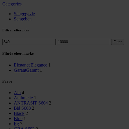
Categories
Sengegavle
Sengeben
Filtrér efter pris
Mindste
Højeste
Filter
pris
pris
Filtrér efter mærke
Elegance
Elegance
1
Garant
Garant
1
Farve
Alu
4
Anthracite
1
ANTRASIT S604
2
Blå S603
2
Black
2
Blue
1
Eg
3
GRÅ S602
2