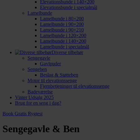
Elevationsbunde i 140×200
Elevationsbunde i specialmål
Lamelbunde
Lamelbunde i 80×200
Lamelbunde i 90×200
Lamelbunde i 90×210
Lamelbunde i 120×200
Lamelbunde i 140×200
Lamelbunde i specialmål
Diverse tilbehør
Sengegavle
Gavlpuder
Sengeben
Beslag & Støtteben
Motor til elevationssenge
Fjernbetjeninger til elevationssenge
Badeværelse
Vinter Udsalg 2025
Brug for en seng i dag?
Book Gratis Rygtest
Sengegavle & Ben