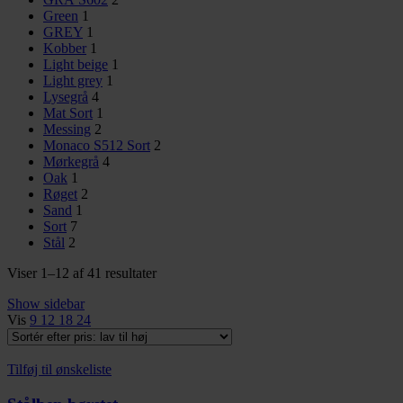
Green
1
GREY
1
Kobber
1
Light beige
1
Light grey
1
Lysegrå
4
Mat Sort
1
Messing
2
Monaco S512 Sort
2
Mørkegrå
4
Oak
1
Røget
2
Sand
1
Sort
7
Stål
2
Sorteret
Viser 1–12 af 41 resultater
efter
Show sidebar
pris:
Vis
9
12
18
24
lav
til
høj
Tilføj til ønskeliste