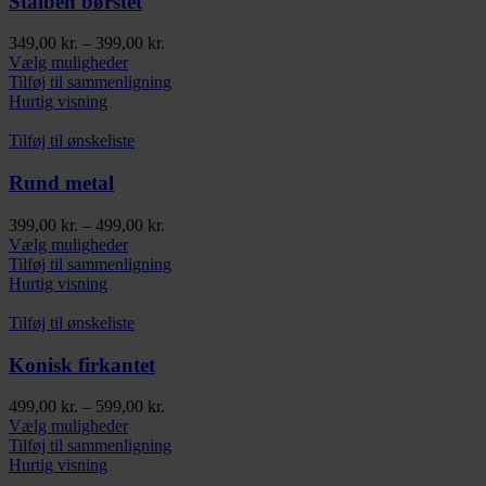
Stålben børstet
Prisinterval:
349,00
kr.
–
399,00
kr.
Dette
349,00 kr.
Vælg muligheder
vare
til
Tilføj til sammenligning
har
399,00 kr.
Hurtig visning
flere
varianter.
Tilføj til ønskeliste
Mulighederne
kan
Rund metal
vælges
på
Prisinterval:
399,00
kr.
–
499,00
kr.
varesiden
Dette
399,00 kr.
Vælg muligheder
vare
til
Tilføj til sammenligning
har
499,00 kr.
Hurtig visning
flere
varianter.
Tilføj til ønskeliste
Mulighederne
kan
Konisk firkantet
vælges
på
Prisinterval:
499,00
kr.
–
599,00
kr.
varesiden
Dette
499,00 kr.
Vælg muligheder
vare
til
Tilføj til sammenligning
har
599,00 kr.
Hurtig visning
flere