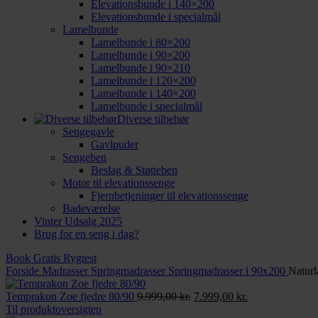
Elevationsbunde i 140×200
Elevationsbunde i specialmål
Lamelbunde
Lamelbunde i 80×200
Lamelbunde i 90×200
Lamelbunde i 90×210
Lamelbunde i 120×200
Lamelbunde i 140×200
Lamelbunde i specialmål
Diverse tilbehør
Sengegavle
Gavlpuder
Sengeben
Beslag & Støtteben
Motor til elevationssenge
Fjernbetjeninger til elevationssenge
Badeværelse
Vinter Udsalg 2025
Brug for en seng i dag?
Book Gratis Rygtest
Forside
Madrasser
Springmadrasser
Springmadrasser i 90x200
Naturl
Den
Den
Temprakon Zoe fjedre 80/90
9.999,00
kr.
7.999,00
kr.
oprindelige
aktuelle
Til produktoversigten