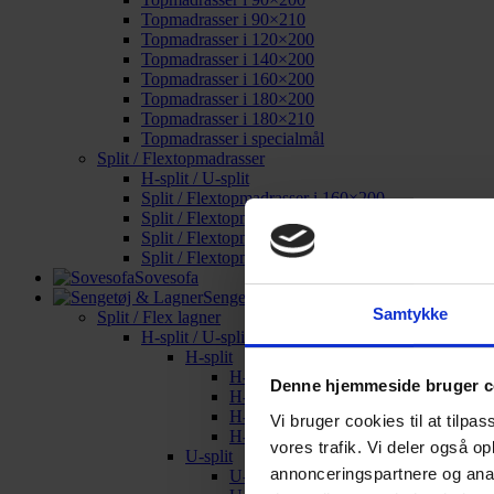
Topmadrasser i 90×210
Topmadrasser i 120×200
Topmadrasser i 140×200
Topmadrasser i 160×200
Topmadrasser i 180×200
Topmadrasser i 180×210
Topmadrasser i specialmål
Split / Flextopmadrasser
H-split / U-split
Split / Flextopmadrasser i 160×200
Split / Flextopmadrasser i 180×200
Split / Flextopmadrasser i 180×210
Split / Flextopmadrasser i specialmål
Sovesofa
Sengetøj & Lagner
Samtykke
Split / Flex lagner
H-split / U-split
H-split
H-split i 160×200
Denne hjemmeside bruger c
H-split i 180×200
H-split i 180×210
Vi bruger cookies til at tilpas
H-split i specialmål
vores trafik. Vi deler også o
U-split
annonceringspartnere og anal
U-split i 160×200