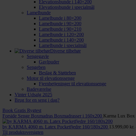
Elevationsbunde i 140×200
Elevationsbunde i specialmål
Lamelbunde
Lamelbunde i 80×200
Lamelbunde i 90×200
Lamelbunde i 90×210
Lamelbunde i 120×200
Lamelbunde i 140×200
Lamelbunde i specialmål
Diverse tilbehør
Sengegavle
Gavlpuder
Sengeben
Beslag & Støtteben
Motor til elevationssenge
Fjernbetjeninger til elevationssenge
Badeværelse
Vinter Udsalg 2025
Brug for en seng i dag?
Book Gratis Rygtest
Forside
Senge
Boxmadras
Boxmadrasser i 160x200
Karma Lux Box 1
by KARMA 4060 m. Latex Pocketfjedre 160/180x200
13.999,00
kr.
Til produktoversigten