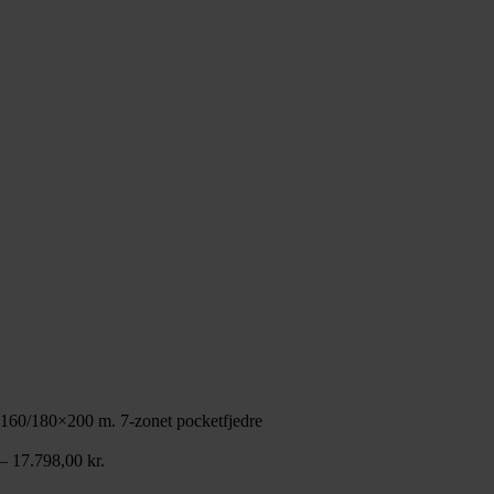
60/180×200 m. 7-zonet pocketfjedre
Prisinterval:
–
17.798,00
kr.
13.999,00 kr.