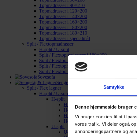
Topmadrasser i 90×210
Topmadrasser i 120×200
Topmadrasser i 140×200
Topmadrasser i 160×200
Topmadrasser i 180×200
Topmadrasser i 180×210
Topmadrasser i specialmål
Split / Flextopmadrasser
H-split / U-split
Split / Flextopmadrasser i 160×200
Split / Flextopmadrasser i 180×200
Split / Flextopmadrasser i 180×210
Split / Flextopmadrasser i specialmål
Sovesofa
Sengetøj & Lagner
Samtykke
Split / Flex lagner
H-split / U-split
H-split
H-split i 160×200
Denne hjemmeside bruger c
H-split i 180×200
H-split i 180×210
Vi bruger cookies til at tilpas
H-split i specialmål
vores trafik. Vi deler også o
U-split
annonceringspartnere og anal
U-split i 160×200