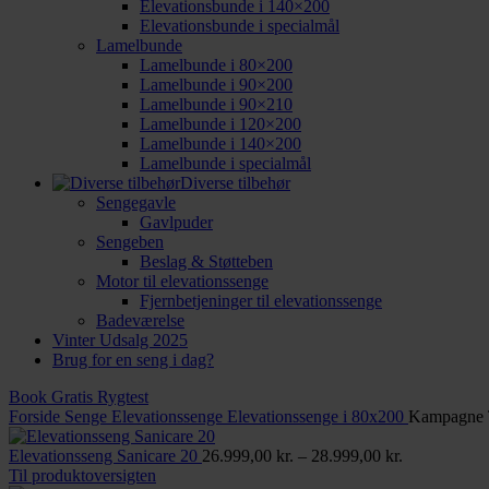
Elevationsbunde i 140×200
Elevationsbunde i specialmål
Lamelbunde
Lamelbunde i 80×200
Lamelbunde i 90×200
Lamelbunde i 90×210
Lamelbunde i 120×200
Lamelbunde i 140×200
Lamelbunde i specialmål
Diverse tilbehør
Sengegavle
Gavlpuder
Sengeben
Beslag & Støtteben
Motor til elevationssenge
Fjernbetjeninger til elevationssenge
Badeværelse
Vinter Udsalg 2025
Brug for en seng i dag?
Book Gratis Rygtest
Forside
Senge
Elevationssenge
Elevationssenge i 80x200
Kampagne T
Prisinterval:
Elevationsseng Sanicare 20
26.999,00
kr.
–
28.999,00
kr.
26.999,00 kr
Til produktoversigten