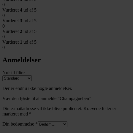
0
Vurderet
4
ud af 5
0
Vurderet
3
ud af 5
0
Vurderet
2
ud af 5
0
Vurderet
1
ud af 5
0
Anmeldelser
Nulstil filtre
Der er endnu ikke nogle anmeldelser.
Vær den første til at anmelde “Champagneben”
Din e-mailadresse vil ikke blive publiceret.
Krævede felter er
markeret med
*
Din bedømmelse
*