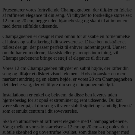
Præsenterer vores fortryllende Champagneben, der tilføjer en følelse
af raffineret elegance til din seng. Vi tilbyder to forskellige størrelser:
12 cm og 20 cm, begge uden hjørnebeslag og skabt til at imponere
med deres stilfulde udseende.
Champagneben er designet med omhu for at skabe en fornemmelse
af luksus og sofistikering i dit soveværelse. Disse ben udstråler et
tidløst design, der passer perfekt til enhver indretningsstil. Uanset
om du har en moderne, klassisk eller glamorøs indretning, vil
Champagnebenene bringe et strejf af elegance til dit rum.
Vores 12 cm Champagneben tilbyder en subtil højde, der løfter din
seng og tilføjer et diskret visuelt element. Hvis du ønsker en mere
markant ændring og en ekstra højde, er vores 20 cm Champagneben
det ideelle valg, der vil tilføre din seng et imponerende løft.
Installationen er enkel og bekvem, da disse ben leveres uden
hjørnebeslag for at opnå et strømlinet og rent udseende. Du kan
være sikker på, at din seng vil være stabilt støttet og samtidig fremstå
som et smukt centrum i dit soveværelse.
Skab en atmosfære af raffineret elegance med Champagnebenene.
Vælg mellem vores to størrelser – 12 cm og 20 cm – og oplev den
subtile skønhed og uovertrufne kvalitet, som disse ben bringer med