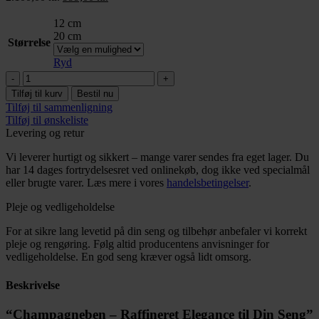
oprindelige
aktuelle
pris
pris
12 cm
var:
er:
20 cm
Størrelse
2.100,00 kr..
999,00 kr..
Ryd
Champagneben
antal
Tilføj til kurv
Bestil nu
Tilføj til sammenligning
Tilføj til ønskeliste
Levering og retur
Vi leverer hurtigt og sikkert – mange varer sendes fra eget lager. Du
har 14 dages fortrydelsesret ved onlinekøb, dog ikke ved specialmål
eller brugte varer. Læs mere i vores
handelsbetingelser
.
Pleje og vedligeholdelse
For at sikre lang levetid på din seng og tilbehør anbefaler vi korrekt
pleje og rengøring. Følg altid producentens anvisninger for
vedligeholdelse. En god seng kræver også lidt omsorg.
Beskrivelse
“Champagneben – Raffineret Elegance til Din Seng”