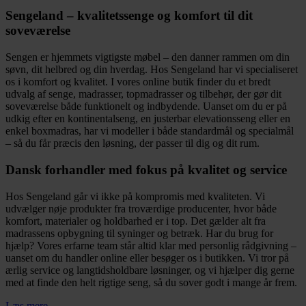
flere
varianter.
Sengeland – kvalitetssenge og komfort til dit
Mulighederne
soveværelse
kan
vælges
Sengen er hjemmets vigtigste møbel – den danner rammen om din
på
søvn, dit helbred og din hverdag. Hos Sengeland har vi specialiseret
varesiden
os i komfort og kvalitet. I vores online butik finder du et bredt
udvalg af senge, madrasser, topmadrasser og tilbehør, der gør dit
soveværelse både funktionelt og indbydende. Uanset om du er på
udkig efter en kontinentalseng, en justerbar elevationsseng eller en
enkel boxmadras, har vi modeller i både standardmål og specialmål
– så du får præcis den løsning, der passer til dig og dit rum.
Dansk forhandler med fokus på kvalitet og service
Hos Sengeland går vi ikke på kompromis med kvaliteten. Vi
udvælger nøje produkter fra troværdige producenter, hvor både
komfort, materialer og holdbarhed er i top. Det gælder alt fra
madrassens opbygning til syninger og betræk. Har du brug for
hjælp? Vores erfarne team står altid klar med personlig rådgivning –
uanset om du handler online eller besøger os i butikken. Vi tror på
ærlig service og langtidsholdbare løsninger, og vi hjælper dig gerne
med at finde den helt rigtige seng, så du sover godt i mange år frem.
Læs mere