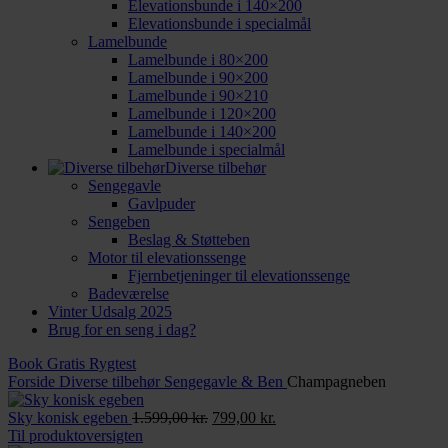
Elevationsbunde i 140×200
Elevationsbunde i specialmål
Lamelbunde
Lamelbunde i 80×200
Lamelbunde i 90×200
Lamelbunde i 90×210
Lamelbunde i 120×200
Lamelbunde i 140×200
Lamelbunde i specialmål
Diverse tilbehør
Sengegavle
Gavlpuder
Sengeben
Beslag & Støtteben
Motor til elevationssenge
Fjernbetjeninger til elevationssenge
Badeværelse
Vinter Udsalg 2025
Brug for en seng i dag?
Book Gratis Rygtest
Forside
Diverse tilbehør
Sengegavle & Ben
Champagneben
Den
Den
Sky konisk egeben
1.599,00
kr.
799,00
kr.
oprindelige
aktuelle
Til produktoversigten