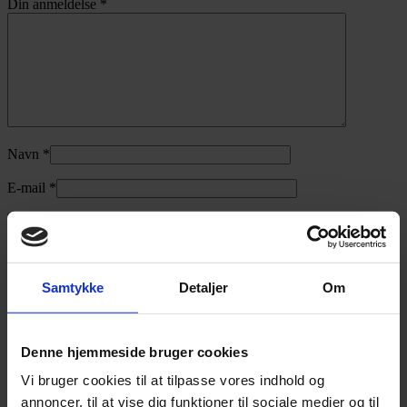
Din anmeldelse
*
Navn
*
E-mail
*
Udvalgte til dig
Samtykke
Detaljer
Om
-50%
Tilføj til ønskeliste
Denne hjemmeside bruger cookies
Hjørne monteringsplade til ben
Vi bruger cookies til at tilpasse vores indhold og
Den
Den
1.100,00
kr.
549,00
kr.
annoncer, til at vise dig funktioner til sociale medier og til