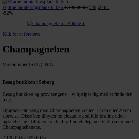
pris
pris
var:
er:
Den
Den
Hjørne monteringsplade til ben
1.100,00
kr.
549,00
kr.
1.599,00 kr..
799,00 kr..
oprindelige
aktuelle
-52%
pris
pris
var:
er:
1.100,00 kr..
549,00 kr..
Klik for at forstørre
Champagneben
Varenummer (SKU):
N/A
Besøg butikken i Søborg
Besøg butikken og prøv sengene – vi hjælper dig med at finde den
rette.
Læs mere
Opgrader din seng med Champagneben i enten 12 cm eller 20 cm
størrelse. Disse ben tilbyder en elegant og stilfuld løsning uden
hjørnebeslag. Tilføj en touch af raffineret elegance til din seng med
Champagnebenene.
Den
Den
2.100,00
kr.
999,00
kr.