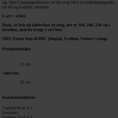
sig. Med Champagnebenene vil din seng blive et omdrejningspunkt
for stil og komfort i dit hjem.
1 sæt = 4 ben
Husk, at hvis du køber/har en seng, der er 160, 180, 210 cm i
bredden, skal du bruge 2 sæt ben.
OBS: Passer kun til BBC (Happii, Xcellent, Nature+) senge
Produktdetaljer
12 cm
Størrelse
,
20 cm
Kundeanmeldelser
Vurderet
0
ud af 5
0 reviews
Vurderet
5
ud af 5