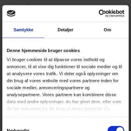
,
Poly topmadras
2x sæt alu ben 19 cm (+698,-)
Samtykke
Detaljer
Om
Bensæt
,
Ingen ben
Denne hjemmeside bruger cookies
Vi bruger cookies til at tilpasse vores indhold og
Ingen Gavl
annoncer, til at vise dig funktioner til sociale medier og til
at analysere vores trafik. Vi deler også oplysninger om
Gavl
,
din brug af vores website med vores partnere inden for
Vision gavl (+2.499,-)
sociale medier, annonceringspartnere og
analysepartnere. Vores partnere kan kombinere disse
data med andre oplysninger, du har givet dem, eller som
Plangavl
de har indsamlet fra din brug af deres tjenester. Du
samtykker til vores cookies, hvis du fortsætter med at
B: 120/140 cm H: 110 cm D: 9 cm
anvende vores hjemmeside.
Samtykkevalg
Nødvendig