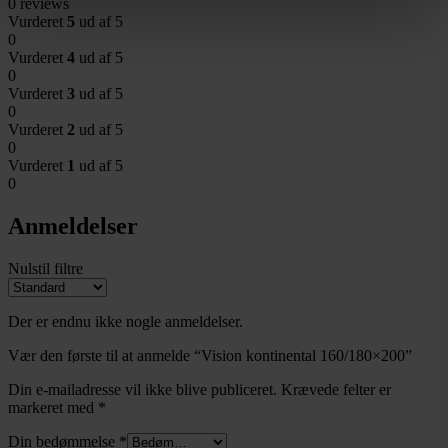
0 reviews
Vurderet
5
ud af 5
0
Vurderet
4
ud af 5
0
Vurderet
3
ud af 5
0
Vurderet
2
ud af 5
0
Vurderet
1
ud af 5
0
Anmeldelser
Nulstil filtre
Der er endnu ikke nogle anmeldelser.
Vær den første til at anmelde “Vision kontinental 160/180×200”
Din e-mailadresse vil ikke blive publiceret.
Krævede felter er
markeret med
*
Din bedømmelse
*