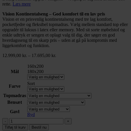
rette.
Læs mere
Vision Kontinentalseng – God komfort til en lav pris
Vision er en prisvenlig kontinentalseng med tre lag komfort,
pocketfjedre og fleksibel topmadras. Vælg mellem standard top eller
opgradér til luksus i latex eller memory. Med sit sorte møbelstof og
enkle udtryk er sengen et oplagt valg til dig, der søger en god
hverdagsseng til en skarp pris – uden at gå på kompromis med
liggekomfort og funktion.
Prisinterval:
12.999,00
kr.
–
17.695,00
kr.
12.999,00 kr.
til
160x200
17.695,00 kr.
Mål
180x200
Sort
Farve
Topmadras
Bensæt
Gavl
Ryd
Vision
kontinental
Tilføj til kurv
Bestil nu
160/180x200