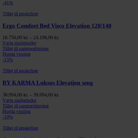
flere
-41%
varianter.
Mulighederne
Tilføj til ønskeliste
kan
vælges
Ergo Comfort Bed Visco Elevation 120/140
på
varesiden
Prisinterval:
18.750,00
kr.
–
24.198,00
kr.
Dette
18.750,00 kr.
Vælg muligheder
vare
til
Tilføj til sammenligning
har
24.198,00 kr.
Hurtig visning
flere
-15%
varianter.
Mulighederne
Tilføj til ønskeliste
kan
vælges
BY KARMA Luksus Elevation seng
på
varesiden
Prisinterval:
38.994,00
kr.
–
39.994,00
kr.
Dette
38.994,00 kr.
Vælg muligheder
vare
til
Tilføj til sammenligning
har
39.994,00 kr.
Hurtig visning
flere
-10%
varianter.
Mulighederne
Tilføj til ønskeliste
kan