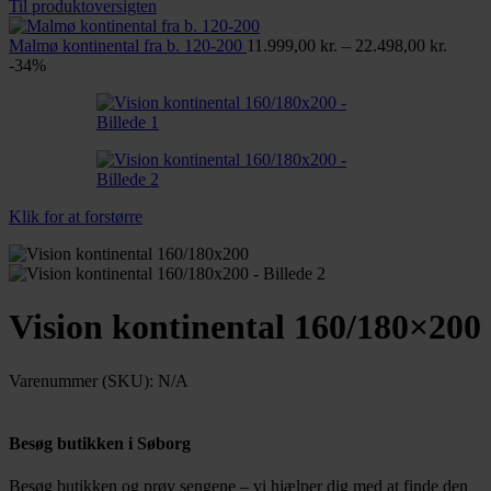
7.999,00 kr.
Til produktoversigten
til
13.998,00 kr.
Prisint
Malmø kontinental fra b. 120-200
11.999,00
kr.
–
22.498,00
kr.
11.999
-34%
til
22.498
Klik for at forstørre
Vision kontinental 160/180×200
Varenummer (SKU):
N/A
Besøg butikken i Søborg
Besøg butikken og prøv sengene – vi hjælper dig med at finde den