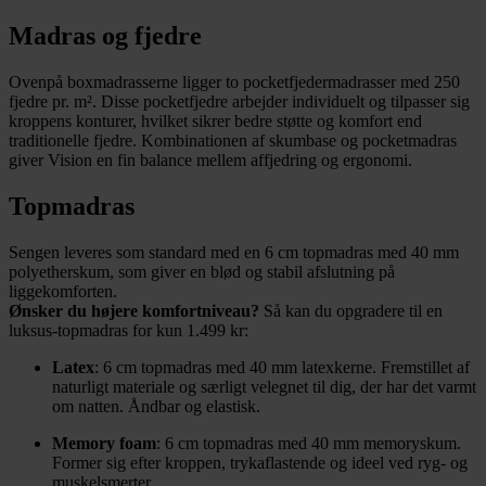
Madras og fjedre
Ovenpå boxmadrasserne ligger to pocketfjedermadrasser med 250
fjedre pr. m². Disse pocketfjedre arbejder individuelt og tilpasser sig
kroppens konturer, hvilket sikrer bedre støtte og komfort end
traditionelle fjedre. Kombinationen af skumbase og pocketmadras
giver Vision en fin balance mellem affjedring og ergonomi.
Topmadras
Sengen leveres som standard med en 6 cm topmadras med 40 mm
polyetherskum, som giver en blød og stabil afslutning på
liggekomforten.
Ønsker du højere komfortniveau?
Så kan du opgradere til en
luksus-topmadras for kun 1.499 kr:
Latex
: 6 cm topmadras med 40 mm latexkerne. Fremstillet af
naturligt materiale og særligt velegnet til dig, der har det varmt
om natten. Åndbar og elastisk.
Memory foam
: 6 cm topmadras med 40 mm memoryskum.
Former sig efter kroppen, trykaflastende og ideel ved ryg- og
muskelsmerter.