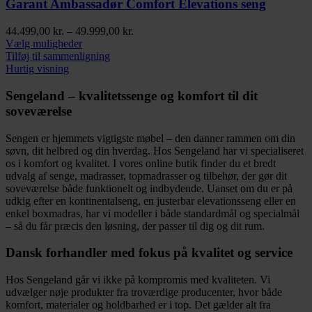
vælges
Garant Ambassadør Comfort Elevations seng
på
varesiden
Prisinterval:
44.499,00
kr.
–
49.999,00
kr.
Dette
44.499,00 kr.
Vælg muligheder
vare
til
Tilføj til sammenligning
har
49.999,00 kr.
Hurtig visning
flere
varianter.
Sengeland – kvalitetssenge og komfort til dit
Mulighederne
soveværelse
kan
vælges
Sengen er hjemmets vigtigste møbel – den danner rammen om din
på
søvn, dit helbred og din hverdag. Hos Sengeland har vi specialiseret
varesiden
os i komfort og kvalitet. I vores online butik finder du et bredt
udvalg af senge, madrasser, topmadrasser og tilbehør, der gør dit
soveværelse både funktionelt og indbydende. Uanset om du er på
udkig efter en kontinentalseng, en justerbar elevationsseng eller en
enkel boxmadras, har vi modeller i både standardmål og specialmål
– så du får præcis den løsning, der passer til dig og dit rum.
Dansk forhandler med fokus på kvalitet og service
Hos Sengeland går vi ikke på kompromis med kvaliteten. Vi
udvælger nøje produkter fra troværdige producenter, hvor både
komfort, materialer og holdbarhed er i top. Det gælder alt fra