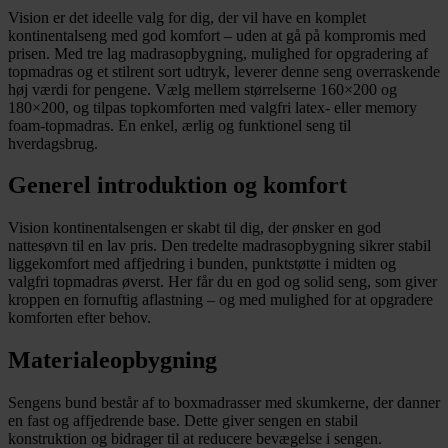
Vision er det ideelle valg for dig, der vil have en komplet
kontinentalseng med god komfort – uden at gå på kompromis med
prisen. Med tre lag madrasopbygning, mulighed for opgradering af
topmadras og et stilrent sort udtryk, leverer denne seng overraskende
høj værdi for pengene. Vælg mellem størrelserne 160×200 og
180×200, og tilpas topkomforten med valgfri latex- eller memory
foam-topmadras. En enkel, ærlig og funktionel seng til
hverdagsbrug.
Generel introduktion og komfort
Vision kontinentalsengen er skabt til dig, der ønsker en god
nattesøvn til en lav pris. Den tredelte madrasopbygning sikrer stabil
liggekomfort med affjedring i bunden, punktstøtte i midten og
valgfri topmadras øverst. Her får du en god og solid seng, som giver
kroppen en fornuftig aflastning – og med mulighed for at opgradere
komforten efter behov.
Materialeopbygning
Sengens bund består af to boxmadrasser med skumkerne, der danner
en fast og affjedrende base. Dette giver sengen en stabil
konstruktion og bidrager til at reducere bevægelse i sengen.