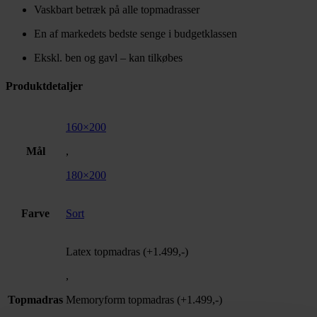
Vaskbart betræk på alle topmadrasser
En af markedets bedste senge i budgetklassen
Ekskl. ben og gavl – kan tilkøbes
Produktdetaljer
160×200
Mål
,
180×200
Farve
Sort
Latex topmadras (+1.499,-)
,
Topmadras
Memoryform topmadras (+1.499,-)