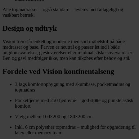
Alle topmadrasser – også standard – leveres med aftageligt og
vaskbart betræk.
Design og udtryk
Vision fremstår enkelt og moderne med sort møbelstof på både
madrasser og base. Farven er neutral og passer let ind i både
ungdomsværelser, gæsteværelser eller minimalistiske soveværelser.
Ben og gavl medfølger ikke, men kan tilkøbes efter behov og stil.
Fordele ved Vision kontinentalseng
3-lags komfortopbygning med skumbase, pocketmadras og
topmadras
Pocketfjedre med 250 fjedre/m² – god støtte og punktelastisk
komfort
Vælg mellem 160×200 og 180×200 cm
Inkl. 6 cm polyether topmadras – mulighed for opgradering til
latex eller memory foam