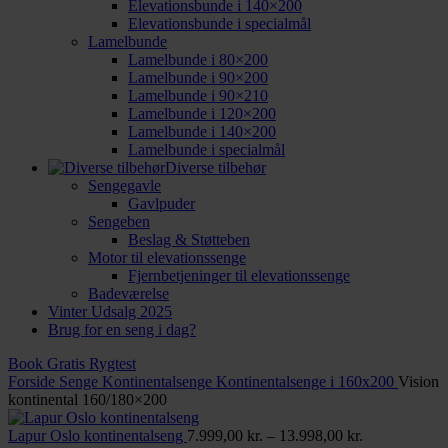
Elevationsbunde i 140×200
Elevationsbunde i specialmål
Lamelbunde
Lamelbunde i 80×200
Lamelbunde i 90×200
Lamelbunde i 90×210
Lamelbunde i 120×200
Lamelbunde i 140×200
Lamelbunde i specialmål
Diverse tilbehør
Sengegavle
Gavlpuder
Sengeben
Beslag & Støtteben
Motor til elevationssenge
Fjernbetjeninger til elevationssenge
Badeværelse
Vinter Udsalg 2025
Brug for en seng i dag?
Book Gratis Rygtest
Forside
Senge
Kontinentalsenge
Kontinentalsenge i 160x200
Vision
kontinental 160/180×200
Prisinterval:
Lapur Oslo kontinentalseng
7.999,00
kr.
–
13.998,00
kr.