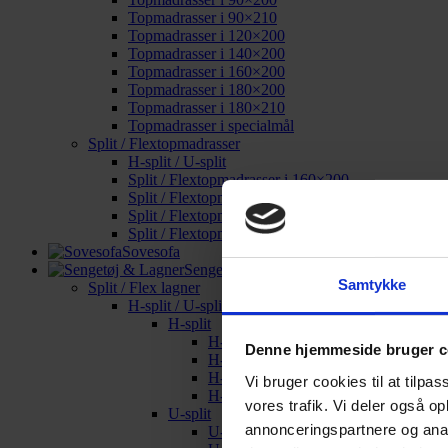
Topmadrasser i 90×210
Topmadrasser i 120×200
Topmadrasser i 140×200
Topmadrasser i 160×200
Topmadrasser i 180×200
Topmadrasser i 180×210
Topmadrasser i specialmål
Split / Flextopmadrasser
H-split / U-split
Split / Flextopmadrasser i 160×200
Split / Flextopmadrasser i 180×200
Split / Flextopmadrasser i 180×210
Split / Flextopmadrasser i specialmål
Sovesofa
Sengetøj & Lagner
Samtykke
Split / Flex lagner
H-split / U-split
H-split
H-split i 160×200
Denne hjemmeside bruger c
H-split i 180×200
H-split i 180×210
Vi bruger cookies til at tilpas
H-split i specialmål
vores trafik. Vi deler også o
U-split
annonceringspartnere og anal
U-split i 160×200