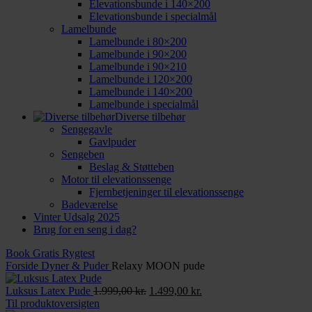
Elevationsbunde i 140×200
Elevationsbunde i specialmål
Lamelbunde
Lamelbunde i 80×200
Lamelbunde i 90×200
Lamelbunde i 90×210
Lamelbunde i 120×200
Lamelbunde i 140×200
Lamelbunde i specialmål
Diverse tilbehør
Sengegavle
Gavlpuder
Sengeben
Beslag & Støtteben
Motor til elevationssenge
Fjernbetjeninger til elevationssenge
Badeværelse
Vinter Udsalg 2025
Brug for en seng i dag?
Book Gratis Rygtest
Forside
Dyner & Puder
Relaxy MOON pude
Den
Den
Luksus Latex Pude
1.999,00
kr.
1.499,00
kr.
oprindelige
aktuelle
Til produktoversigten