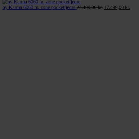
til
Den
25.999,
Den
by Karma 6060 m. zone pocketfjedre
24.499,00
kr.
17.499,00
kr.
oprindelige
aktu
pris
pris
var:
er:
24.499,00 kr..
17.4