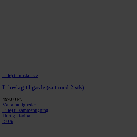
Tilføj til ønskeliste
L-beslag til gavle (sæt med 2 stk)
499,00
kr.
Dette
Vælg muligheder
vare
Tilføj til sammenligning
har
Hurtig visning
flere
-50%
varianter.
Mulighederne