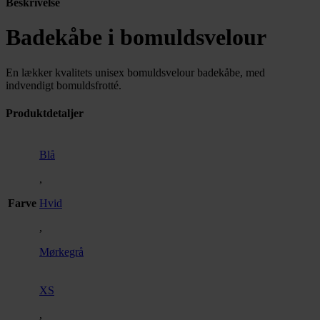
Beskrivelse
Badekåbe i bomuldsvelour
En lækker kvalitets unisex bomuldsvelour badekåbe, med
indvendigt bomuldsfrotté.
Produktdetaljer
Blå
,
Farve
Hvid
,
Mørkegrå
XS
,