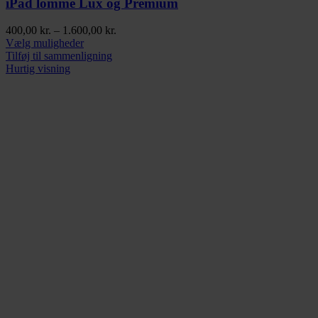
iPad lomme Lux og Premium
Prisinterval:
400,00
kr.
–
1.600,00
kr.
Dette
400,00 kr.
Vælg muligheder
vare
til
Tilføj til sammenligning
har
1.600,00 kr.
Hurtig visning
flere
varianter.
Mulighederne
kan
vælges
på
varesiden