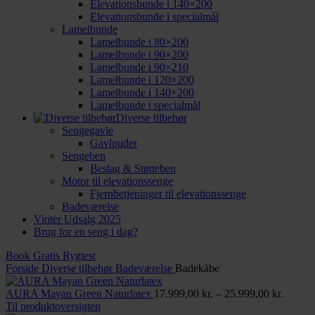
Elevationsbunde i 140×200
Elevationsbunde i specialmål
Lamelbunde
Lamelbunde i 80×200
Lamelbunde i 90×200
Lamelbunde i 90×210
Lamelbunde i 120×200
Lamelbunde i 140×200
Lamelbunde i specialmål
Diverse tilbehør
Sengegavle
Gavlpuder
Sengeben
Beslag & Støtteben
Motor til elevationssenge
Fjernbetjeninger til elevationssenge
Badeværelse
Vinter Udsalg 2025
Brug for en seng i dag?
Book Gratis Rygtest
Forside
Diverse tilbehør
Badeværelse
Badekåbe
Prisint
AURA Mayan Green Naturlatex
17.999,00
kr.
–
25.999,00
kr.
17.999,
Til produktoversigten