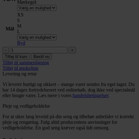
Mørkegrå
XS
S
M
Mål
L
Ryd
Badekåbe
antal
Tilføj til kurv
Bestil nu
Tilføj til sammenligning
Tilføj til ønskeliste
Levering og retur
Vi leverer hurtigt og sikkert – mange varer sendes fra eget lager. Du
har 14 dages fortrydelsesret ved onlinekøb, dog ikke ved specialmål
eller brugte varer. Læs mere i vores
handelsbetingelser
.
Pleje og vedligeholdelse
For at sikre lang levetid på din seng og tilbehør anbefaler vi korrekt
pleje og rengøring. Følg altid producentens anvisninger for
vedligeholdelse. En god seng kræver også lidt omsorg.