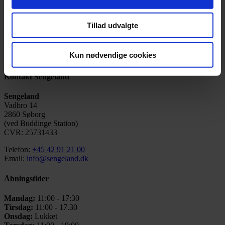
med at finde den helt rigtige seng, så du sover godt i mange år frem.
Læs mere
Tillad udvalgte
Kun nødvendige cookies
Kontakt Sengeland
Sengeland
Vadbro 14
2860 Søborg
(ved Buddinge Station)
CVR: 25731433
Telefon:
+45 42 91 21 00
Email:
info@sengeland.dk
Åbningstider
Mandag:
11:00 - 17:30
Tirsdag:
11:00 - 17.30
Onsdag:
Lukket