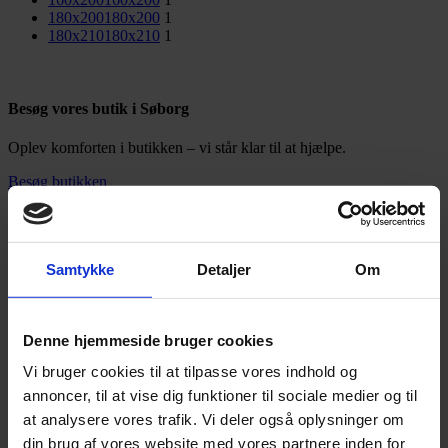
180x200
180x200
1
180x210
180x210
1
Besøg vores butik i Søborg
Oplev komforten i butikken – vi står klar til at hjælpe.
Besøg butikken
Viser 1 resultat
Vis kolonne
Vis
9
12
18
24
Samtykke
Detaljer
Om
-42%
Denne hjemmeside bruger cookies
Tilføj til ønskeliste
Vi bruger cookies til at tilpasse vores indhold og
BY KARMA Lux Elevation
annoncer, til at vise dig funktioner til sociale medier og til
Prisinterval:
17.998,00
kr.
–
22.998,00
kr.
at analysere vores trafik. Vi deler også oplysninger om
Dette
17.998,00 kr.
Vælg muligheder
din brug af vores website med vores partnere inden for