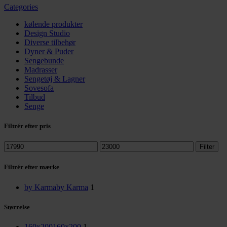
Categories
kølende produkter
Design Studio
Diverse tilbehør
Dyner & Puder
Sengebunde
Madrasser
Sengetøj & Lagner
Sovesofa
Tilbud
Senge
Filtrér efter pris
Mindste
Højeste
Filter
pris
pris
Filtrér efter mærke
by Karma
by Karma
1
Størrelse
160x200
160x200
1