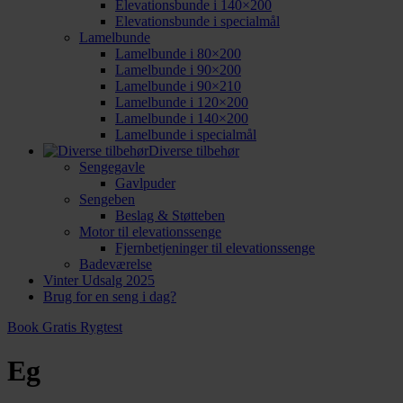
Elevationsbunde i 140×200
Elevationsbunde i specialmål
Lamelbunde
Lamelbunde i 80×200
Lamelbunde i 90×200
Lamelbunde i 90×210
Lamelbunde i 120×200
Lamelbunde i 140×200
Lamelbunde i specialmål
Diverse tilbehør
Sengegavle
Gavlpuder
Sengeben
Beslag & Støtteben
Motor til elevationssenge
Fjernbetjeninger til elevationssenge
Badeværelse
Vinter Udsalg 2025
Brug for en seng i dag?
Book Gratis Rygtest
Eg