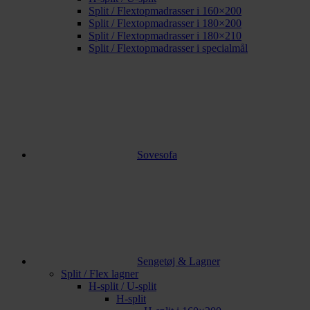
Split / Flextopmadrasser i 160×200
Split / Flextopmadrasser i 180×200
Split / Flextopmadrasser i 180×210
Split / Flextopmadrasser i specialmål
Sovesofa
Sengetøj & Lagner
Split / Flex lagner
H-split / U-split
H-split