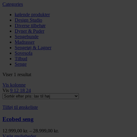
Categories
kølende produkter
Design Studio
Diverse tilbehør
Dyner & Puder
Sengebunde
Madrasser
Sengetøj & Lagner
Sovesofa
Tilbud
Senge
Viser 1 resultat
Vis kolonne
Vis
9
12
18
24
Tilføj til ønskeliste
Ecobed seng
Prisinterval:
12.999,00
kr.
–
28.999,00
kr.
Dette
12.999,00 kr.
Vælg muligheder