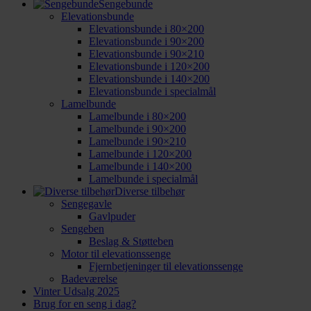
Sengebunde
Elevationsbunde
Elevationsbunde i 80×200
Elevationsbunde i 90×200
Elevationsbunde i 90×210
Elevationsbunde i 120×200
Elevationsbunde i 140×200
Elevationsbunde i specialmål
Lamelbunde
Lamelbunde i 80×200
Lamelbunde i 90×200
Lamelbunde i 90×210
Lamelbunde i 120×200
Lamelbunde i 140×200
Lamelbunde i specialmål
Diverse tilbehør
Sengegavle
Gavlpuder
Sengeben
Beslag & Støtteben
Motor til elevationssenge
Fjernbetjeninger til elevationssenge
Badeværelse
Vinter Udsalg 2025
Brug for en seng i dag?