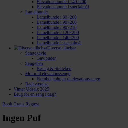
Elevationsbunde i 140×200
Elevationsbunde i specialmål
Lamelbunde
Lamelbunde i 80×200
Lamelbunde i 90×200
Lamelbunde i 90×210
Lamelbunde i 120×200
Lamelbunde i 140×200
Lamelbunde i specialmål
Diverse tilbehør
Sengegavle
Gavlpuder
Sengeben
Beslag & Støtteben
Motor til elevationssenge
Fjernbetjeninger til elevationssenge
Badeværelse
Vinter Udsalg 2025
Brug for en seng i dag?
Book Gratis Rygtest
Ingen Puf