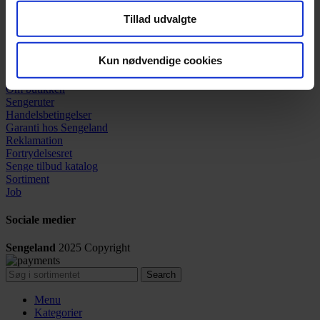
Fredag:
11:00 - 17.30
Tillad udvalgte
Lørdag:
11:00 - 15:00
Søndag:
11:00 - 15:00
Kun nødvendige cookies
Information
Om butikken
Sengeruter
Handelsbetingelser
Garanti hos
Sengeland
Reklamation
Fortrydelsesret
Senge tilbud katalog
Sortiment
Job
Sociale medier
Sengeland
2025
Copyright
Search
Menu
Kategorier