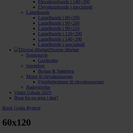
Elevationsbunde i 140×200
Elevationsbunde i specialmål
Lamelbunde
Lamelbunde i 80×200
Lamelbunde i 90×200
Lamelbunde i 90×210
Lamelbunde i 120×200
Lamelbunde i 140×200
Lamelbunde i specialmål
Diverse tilbehør
Sengegavle
Gavlpuder
Sengeben
Beslag & Støtteben
Motor til elevationssenge
Fjernbetjeninger til elevationssenge
Badeværelse
Vinter Udsalg 2025
Brug for en seng i dag?
Book Gratis Rygtest
60x120