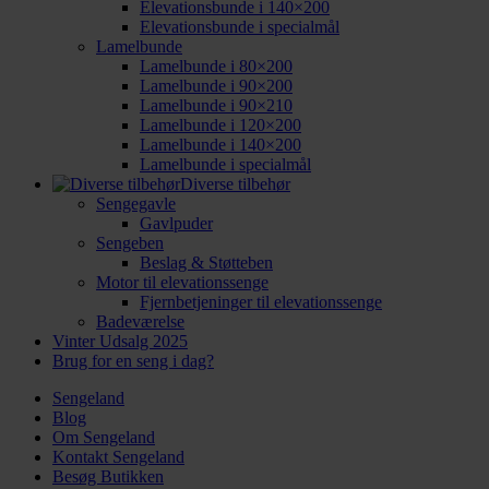
Elevationsbunde i 140×200
Elevationsbunde i specialmål
Lamelbunde
Lamelbunde i 80×200
Lamelbunde i 90×200
Lamelbunde i 90×210
Lamelbunde i 120×200
Lamelbunde i 140×200
Lamelbunde i specialmål
Diverse tilbehør
Sengegavle
Gavlpuder
Sengeben
Beslag & Støtteben
Motor til elevationssenge
Fjernbetjeninger til elevationssenge
Badeværelse
Vinter Udsalg 2025
Brug for en seng i dag?
Sengeland
Blog
Om Sengeland
Kontakt Sengeland
Besøg Butikken