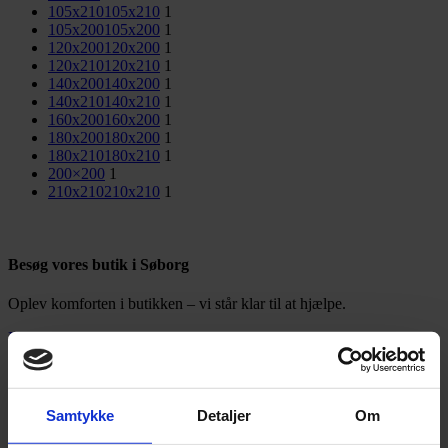
105x210
105x210
1
105x200
105x200
1
120x200
120x200
1
120x210
120x210
1
140x200
140x200
1
140x210
140x210
1
160x200
160x200
1
180x200
180x200
1
180x210
180x210
1
200×200
1
210x210
210x210
1
Besøg vores butik i Søborg
Oplev komforten i butikken – vi står klar til at hjælpe.
Besøg butikken
Viser 1 resultat
Vis kolonne
Samtykke
Detaljer
Om
Vis
9
12
18
24