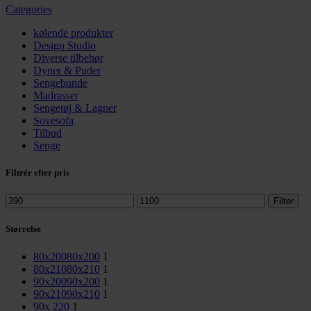
Categories
kølende produkter
Design Studio
Diverse tilbehør
Dyner & Puder
Sengebunde
Madrasser
Sengetøj & Lagner
Sovesofa
Tilbud
Senge
Filtrér efter pris
Mindste
Højeste
Filter
pris
pris
Størrelse
80x200
80x200
1
80x210
80x210
1
90x200
90x200
1
90x210
90x210
1
90x 220
1