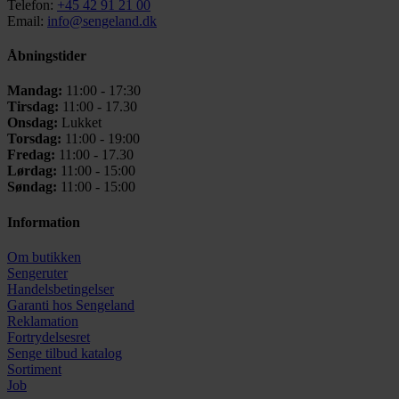
Telefon:
+45 42 91 21 00
Email:
info@sengeland.dk
Åbningstider
Mandag:
11:00 - 17:30
Tirsdag:
11:00 - 17.30
Onsdag:
Lukket
Torsdag:
11:00 - 19:00
Fredag:
11:00 - 17.30
Lørdag:
11:00 - 15:00
Søndag:
11:00 - 15:00
Information
Om butikken
Sengeruter
Handelsbetingelser
Garanti hos
Sengeland
Reklamation
Fortrydelsesret
Senge tilbud katalog
Sortiment
Job