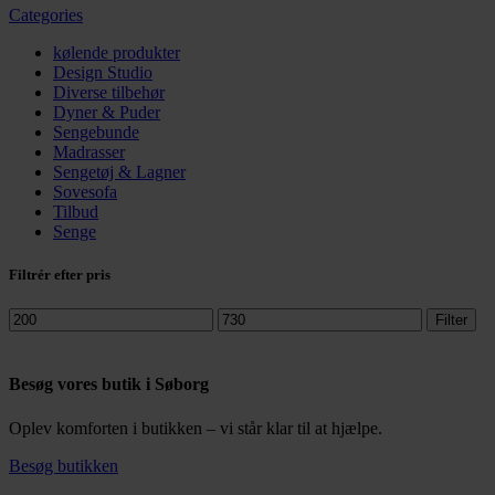
Categories
kølende produkter
Design Studio
Diverse tilbehør
Dyner & Puder
Sengebunde
Madrasser
Sengetøj & Lagner
Sovesofa
Tilbud
Senge
Filtrér efter pris
Mindste
Højeste
Filter
pris
pris
Besøg vores butik i Søborg
Oplev komforten i butikken – vi står klar til at hjælpe.
Besøg butikken