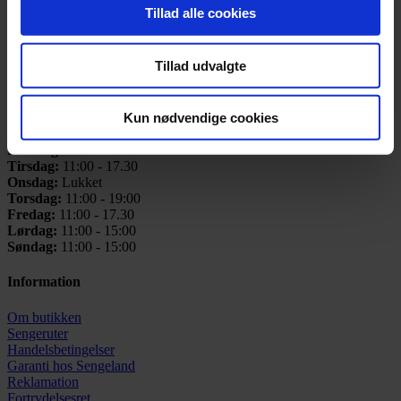
2860 Søborg
Tillad alle cookies
(ved Buddinge Station)
CVR: 25731433
Telefon:
+45 42 91 21 00
Tillad udvalgte
Email:
info@sengeland.dk
Åbningstider
Kun nødvendige cookies
Mandag:
11:00 - 17:30
Tirsdag:
11:00 - 17.30
Onsdag:
Lukket
Torsdag:
11:00 - 19:00
Fredag:
11:00 - 17.30
Lørdag:
11:00 - 15:00
Søndag:
11:00 - 15:00
Information
Om butikken
Sengeruter
Handelsbetingelser
Garanti hos
Sengeland
Reklamation
Fortrydelsesret