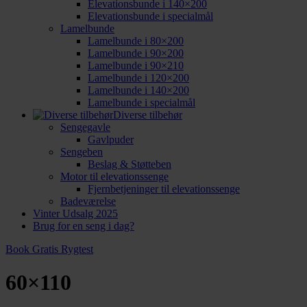
Elevationsbunde i 140×200
Elevationsbunde i specialmål
Lamelbunde
Lamelbunde i 80×200
Lamelbunde i 90×200
Lamelbunde i 90×210
Lamelbunde i 120×200
Lamelbunde i 140×200
Lamelbunde i specialmål
Diverse tilbehør
Sengegavle
Gavlpuder
Sengeben
Beslag & Støtteben
Motor til elevationssenge
Fjernbetjeninger til elevationssenge
Badeværelse
Vinter Udsalg 2025
Brug for en seng i dag?
Book Gratis Rygtest
60×110