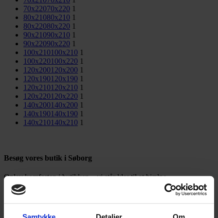
70x220
70x220
1
80x210
80x210
1
80x220
80x220
1
90x210
90x210
1
90x220
90x220
1
100x210
100x210
1
100x220
100x220
1
120x200
120x200
1
120x190
120x190
1
120x210
120x210
1
120x220
120x220
1
140x200
140x200
1
140x190
140x190
1
140x210
140x210
1
Besøg vores butik i Søborg
Oplev komforten i butikken – vi står klar til at hjælpe.
Besøg butikken
Viser 1 resultat
Samtykke
Detaljer
Om