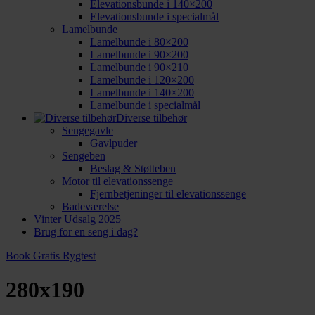
Elevationsbunde i 140×200
Elevationsbunde i specialmål
Lamelbunde
Lamelbunde i 80×200
Lamelbunde i 90×200
Lamelbunde i 90×210
Lamelbunde i 120×200
Lamelbunde i 140×200
Lamelbunde i specialmål
Diverse tilbehør
Sengegavle
Gavlpuder
Sengeben
Beslag & Støtteben
Motor til elevationssenge
Fjernbetjeninger til elevationssenge
Badeværelse
Vinter Udsalg 2025
Brug for en seng i dag?
Book Gratis Rygtest
280x190