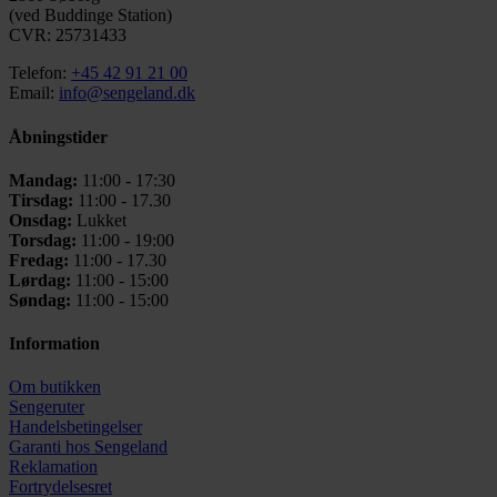
(ved Buddinge Station)
CVR: 25731433
Telefon:
+45 42 91 21 00
Email:
info@sengeland.dk
Åbningstider
Mandag:
11:00 - 17:30
Tirsdag:
11:00 - 17.30
Onsdag:
Lukket
Torsdag:
11:00 - 19:00
Fredag:
11:00 - 17.30
Lørdag:
11:00 - 15:00
Søndag:
11:00 - 15:00
Information
Om butikken
Sengeruter
Handelsbetingelser
Garanti hos
Sengeland
Reklamation
Fortrydelsesret