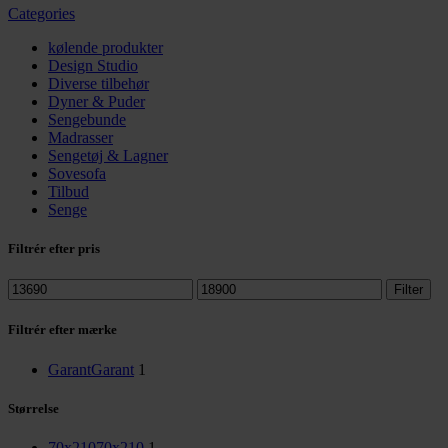
Categories
kølende produkter
Design Studio
Diverse tilbehør
Dyner & Puder
Sengebunde
Madrasser
Sengetøj & Lagner
Sovesofa
Tilbud
Senge
Filtrér efter pris
Mindste
Højeste
Filter
pris
pris
Filtrér efter mærke
Garant
Garant
1
Størrelse
70x210
70x210
1