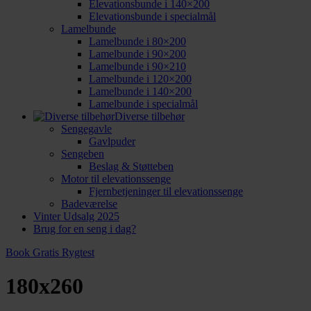
Elevationsbunde i 140×200
Elevationsbunde i specialmål
Lamelbunde
Lamelbunde i 80×200
Lamelbunde i 90×200
Lamelbunde i 90×210
Lamelbunde i 120×200
Lamelbunde i 140×200
Lamelbunde i specialmål
Diverse tilbehør
Sengegavle
Gavlpuder
Sengeben
Beslag & Støtteben
Motor til elevationssenge
Fjernbetjeninger til elevationssenge
Badeværelse
Vinter Udsalg 2025
Brug for en seng i dag?
Book Gratis Rygtest
180x260