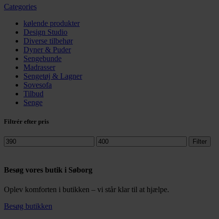
Categories
kølende produkter
Design Studio
Diverse tilbehør
Dyner & Puder
Sengebunde
Madrasser
Sengetøj & Lagner
Sovesofa
Tilbud
Senge
Filtrér efter pris
Mindste
Højeste
Filter
pris
pris
Besøg vores butik i Søborg
Oplev komforten i butikken – vi står klar til at hjælpe.
Besøg butikken