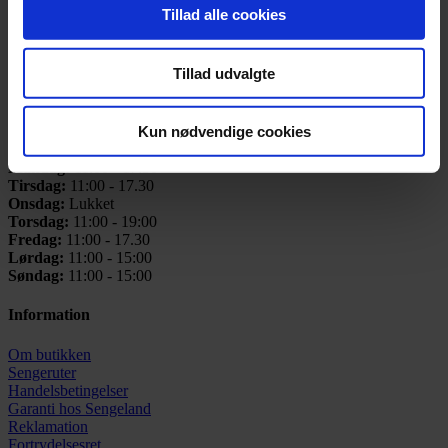
2860 Søborg
Tillad alle cookies
(ved Buddinge Station)
CVR: 25731433
Telefon:
+45 42 91 21 00
Tillad udvalgte
Email:
info@sengeland.dk
Åbningstider
Kun nødvendige cookies
Mandag:
11:00 - 17:30
Tirsdag:
11:00 - 17.30
Onsdag:
Lukket
Torsdag:
11:00 - 19:00
Fredag:
11:00 - 17.30
Lørdag:
11:00 - 15:00
Søndag:
11:00 - 15:00
Information
Om butikken
Sengeruter
Handelsbetingelser
Garanti hos
Sengeland
Reklamation
Fortrydelsesret