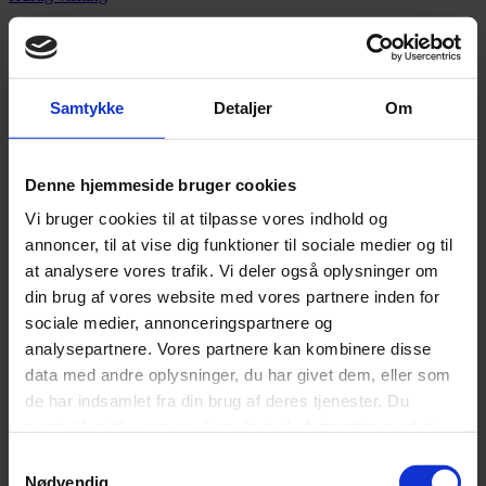
flere
varianter.
Tilføj til ønskeliste
Mulighederne
kan
Elegance 6000 Elevationsseng med madras
vælges
Samtykke
Detaljer
Om
på
Prisinterval:
20.999,00
kr.
–
24.999,00
kr.
varesiden
Dette
20.999,00 kr.
Vælg muligheder
vare
til
Tilføj til sammenligning
har
24.999,00 kr.
Hurtig visning
Denne hjemmeside bruger cookies
flere
-39%
varianter.
Vi bruger cookies til at tilpasse vores indhold og
Mulighederne
Tilføj til ønskeliste
annoncer, til at vise dig funktioner til sociale medier og til
kan
at analysere vores trafik. Vi deler også oplysninger om
vælges
KARMA LUX Box Elevation
på
din brug af vores website med vores partnere inden for
varesiden
Prisinterval:
23.998,00
kr.
–
27.695,00
kr.
sociale medier, annonceringspartnere og
Dette
23.998,00 kr.
Vælg muligheder
analysepartnere. Vores partnere kan kombinere disse
vare
til
Tilføj til sammenligning
data med andre oplysninger, du har givet dem, eller som
har
27.695,00 kr.
Hurtig visning
flere
de har indsamlet fra din brug af deres tjenester. Du
varianter.
Sengeland – kvalitetssenge og komfort til dit
samtykker til vores cookies, hvis du fortsætter med at
Mulighederne
soveværelse
anvende vores hjemmeside.
kan
Samtykkevalg
vælges
Nødvendig