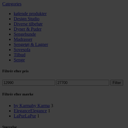
Categories
kølende produkter
Design Studio
Diverse tilbehør
Dyner & Puder
Sengebunde
Madrasser
Sengetøj & Lagner
Sovesofa
Tilbud
Senge
Filtrér efter pris
Mindste
Højeste
Filter
pris
pris
Filtrér efter mærke
by Karma
by Karma
3
Elegance
Elegance
1
LaPur
LaPur
1
Størrelse