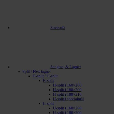
Sovesofa
Sengetøj & Lagner
Split / Flex lagner
H-split / U-split
H-split
H-split i 160×200
H-split i 180×200
H-split i 180×210
H-split i specialmål
U-split
U-split i 160×200
U-split i 180×200