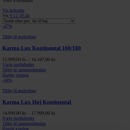
Sorteret
Viser 4 resultater
efter
Vis kolonne
pris:
Vis
9
12
18
24
lav
til
-47%
høj
Tilføj til ønskeliste
Karma Lux Kontinental 160/180
Prisinterval:
12.999,00
kr.
–
16.347,00
kr.
Dette
12.999,00 kr.
Vælg muligheder
vare
til
Tilføj til sammenligning
har
16.347,00 kr.
Hurtig visning
flere
-44%
varianter.
Mulighederne
Tilføj til ønskeliste
kan
vælges
Karma Lux Høj Kontinental
på
varesiden
Prisinterval:
14.999,00
kr.
–
17.999,00
kr.
Dette
14.999,00 kr.
Vælg muligheder
vare
til
Tilføj til sammenligning
har
17.999,00 kr.
Hurtig visning