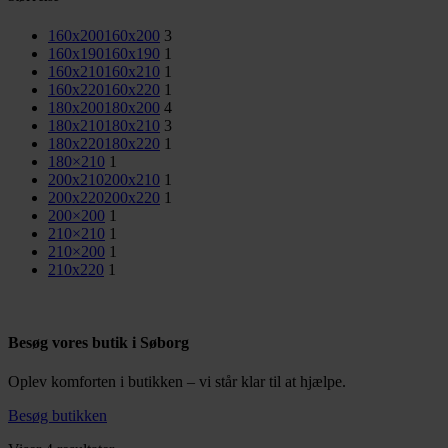
160x200
160x200
3
160x190
160x190
1
160x210
160x210
1
160x220
160x220
1
180x200
180x200
4
180x210
180x210
3
180x220
180x220
1
180×210
1
200x210
200x210
1
200x220
200x220
1
200×200
1
210×210
1
210×200
1
210x220
1
Besøg vores butik i Søborg
Oplev komforten i butikken – vi står klar til at hjælpe.
Besøg butikken