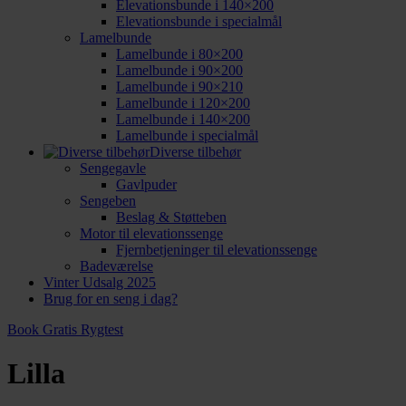
Elevationsbunde i 140×200
Elevationsbunde i specialmål
Lamelbunde
Lamelbunde i 80×200
Lamelbunde i 90×200
Lamelbunde i 90×210
Lamelbunde i 120×200
Lamelbunde i 140×200
Lamelbunde i specialmål
Diverse tilbehør
Sengegavle
Gavlpuder
Sengeben
Beslag & Støtteben
Motor til elevationssenge
Fjernbetjeninger til elevationssenge
Badeværelse
Vinter Udsalg 2025
Brug for en seng i dag?
Book Gratis Rygtest
Lilla