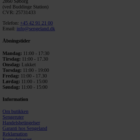
2860 Søborg
(ved Buddinge Station)
CVR: 25731433
Telefon:
+45 42 91 21 00
Email:
info@sengeland.dk
Åbningstider
Mandag:
11:00 - 17:30
Tirsdag:
11:00 - 17.30
Onsdag:
Lukket
Torsdag:
11:00 - 19:00
Fredag:
11:00 - 17.30
Lørdag:
11:00 - 15:00
Søndag:
11:00 - 15:00
Information
Om butikken
Sengeruter
Handelsbetingelser
Garanti hos
Sengeland
Reklamation
Fortrydelsesret