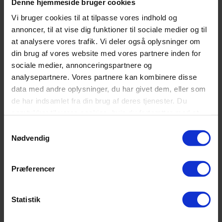
Denne hjemmeside bruger cookies
varianter.
Mulighederne
Tilføj til ønskeliste
Vi bruger cookies til at tilpasse vores indhold og
kan
annoncer, til at vise dig funktioner til sociale medier og til
vælges
by Karma 3000 madras
på
at analysere vores trafik. Vi deler også oplysninger om
varesiden
Prisinterval:
4.999,00
kr.
–
7.499,00
kr.
din brug af vores website med vores partnere inden for
Dette
4.999,00 kr.
Vælg muligheder
sociale medier, annonceringspartnere og
vare
til
Tilføj til sammenligning
analysepartnere. Vores partnere kan kombinere disse
har
7.499,00 kr.
Hurtig visning
flere
-19%
data med andre oplysninger, du har givet dem, eller som
varianter.
de har indsamlet fra din brug af deres tjenester. Du
Mulighederne
Tilføj til ønskeliste
samtykker til vores cookies, hvis du fortsætter med at
kan
vælges
by Karma 3200 madras
anvende vores hjemmeside.
Samtykkevalg
på
Nødvendig
varesiden
Prisinterval:
4.999,00
kr.
–
6.499,00
kr.
Dette
4.999,00 kr.
Vælg muligheder
vare
til
Tilføj til sammenligning
Præferencer
har
6.499,00 kr.
Hurtig visning
flere
varianter.
Tilføj til ønskeliste
Mulighederne
Statistik
kan
Matthias Sovesofa
vælges