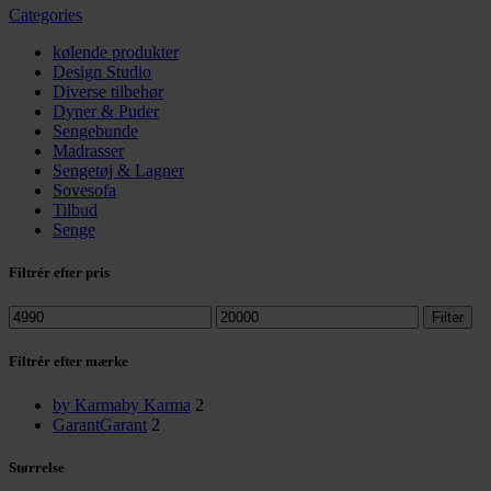
Categories
kølende produkter
Design Studio
Diverse tilbehør
Dyner & Puder
Sengebunde
Madrasser
Sengetøj & Lagner
Sovesofa
Tilbud
Senge
Filtrér efter pris
Mindste
Højeste
Filter
pris
pris
Filtrér efter mærke
by Karma
by Karma
2
Garant
Garant
2
Størrelse