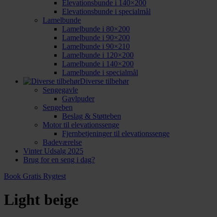
Elevationsbunde i 140×200
Elevationsbunde i specialmål
Lamelbunde
Lamelbunde i 80×200
Lamelbunde i 90×200
Lamelbunde i 90×210
Lamelbunde i 120×200
Lamelbunde i 140×200
Lamelbunde i specialmål
Diverse tilbehør
Sengegavle
Gavlpuder
Sengeben
Beslag & Støtteben
Motor til elevationssenge
Fjernbetjeninger til elevationssenge
Badeværelse
Vinter Udsalg 2025
Brug for en seng i dag?
Book Gratis Rygtest
Light beige