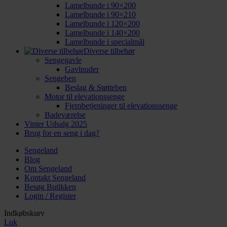
Lamelbunde i 90×200
Lamelbunde i 90×210
Lamelbunde i 120×200
Lamelbunde i 140×200
Lamelbunde i specialmål
Diverse tilbehør
Sengegavle
Gavlpuder
Sengeben
Beslag & Støtteben
Motor til elevationssenge
Fjernbetjeninger til elevationssenge
Badeværelse
Vinter Udsalg 2025
Brug for en seng i dag?
Sengeland
Blog
Om Sengeland
Kontakt Sengeland
Besøg Butikken
Login / Register
Indkøbskurv
Luk