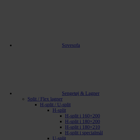
Sovesofa
Sengetøj & Lagner
Split / Flex lagner
H-split / U-split
H-split
H-split i 160×200
H-split i 180×200
H-split i 180×210
H-split i specialmål
U-split