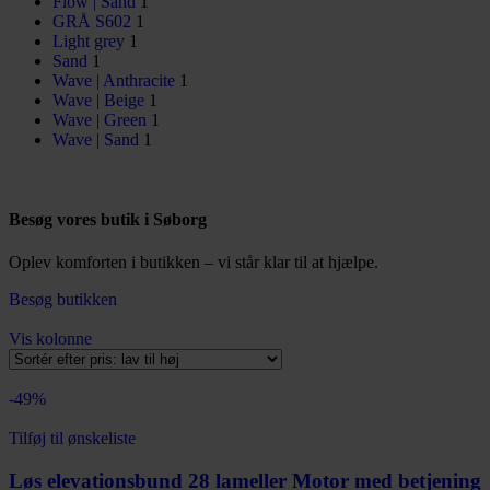
Flow | Sand
1
GRÅ S602
1
Light grey
1
Sand
1
Wave | Anthracite
1
Wave | Beige
1
Wave | Green
1
Wave | Sand
1
Besøg vores butik i Søborg
Oplev komforten i butikken – vi står klar til at hjælpe.
Besøg butikken
Vis kolonne
-49%
Tilføj til ønskeliste
Løs elevationsbund 28 lameller Motor med betjening