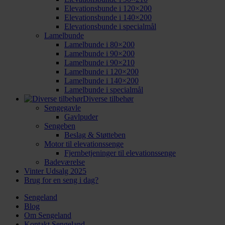
Elevationsbunde i 120×200
Elevationsbunde i 140×200
Elevationsbunde i specialmål
Lamelbunde
Lamelbunde i 80×200
Lamelbunde i 90×200
Lamelbunde i 90×210
Lamelbunde i 120×200
Lamelbunde i 140×200
Lamelbunde i specialmål
Diverse tilbehør
Sengegavle
Gavlpuder
Sengeben
Beslag & Støtteben
Motor til elevationssenge
Fjernbetjeninger til elevationssenge
Badeværelse
Vinter Udsalg 2025
Brug for en seng i dag?
Sengeland
Blog
Om Sengeland
Kontakt Sengeland