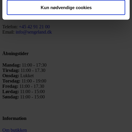
Vadbro 14
2860 Søborg
Kun nødvendige cookies
(ved Buddinge Station)
CVR: 25731433
Telefon:
+45 42 91 21 00
Email:
info@sengeland.dk
Åbningstider
Mandag:
11:00 - 17:30
Tirsdag:
11:00 - 17.30
Onsdag:
Lukket
Torsdag:
11:00 - 19:00
Fredag:
11:00 - 17.30
Lørdag:
11:00 - 15:00
Søndag:
11:00 - 15:00
Information
Om butikken