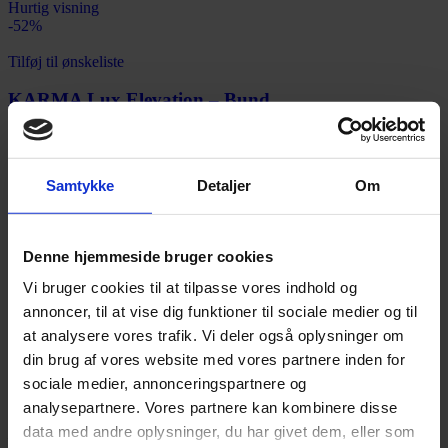
Hurtig visning
-52%
Tilføj til ønskeliste
KARMA Lux Elevation – Bund
5.499,00
kr.
–
14.522,00
kr.
Vælg muligheder
Tilføj til sammenligning
Samtykke
Detaljer
Om
Hurtig visning
Sengeland – kvalitetssenge og komfort til dit
Denne hjemmeside bruger cookies
soveværelse
Vi bruger cookies til at tilpasse vores indhold og
Sengen er hjemmets vigtigste møbel – den danner rammen om din
annoncer, til at vise dig funktioner til sociale medier og til
søvn, dit helbred og din hverdag. Hos Sengeland har vi specialiseret
at analysere vores trafik. Vi deler også oplysninger om
os i komfort og kvalitet. I vores online butik finder du et bredt
din brug af vores website med vores partnere inden for
udvalg af senge, madrasser, topmadrasser og tilbehør, der gør dit
soveværelse både funktionelt og indbydende. Uanset om du er på
sociale medier, annonceringspartnere og
udkig efter en kontinentalseng, en justerbar elevationsseng eller en
analysepartnere. Vores partnere kan kombinere disse
enkel boxmadras, har vi modeller i både standardmål og specialmål
data med andre oplysninger, du har givet dem, eller som
– så du får præcis den løsning, der passer til dig og dit rum.