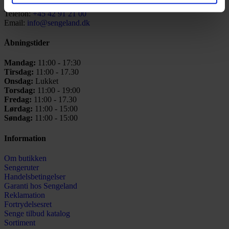
Telefon:
+45 42 91 21 00
Email:
info@sengeland.dk
Åbningstider
Mandag:
11:00 - 17:30
Tirsdag:
11:00 - 17.30
Onsdag:
Lukket
Torsdag:
11:00 - 19:00
Fredag:
11:00 - 17.30
Lørdag:
11:00 - 15:00
Søndag:
11:00 - 15:00
Information
Om butikken
Sengeruter
Handelsbetingelser
Garanti hos
Sengeland
Reklamation
Fortrydelsesret
Senge tilbud katalog
Sortiment