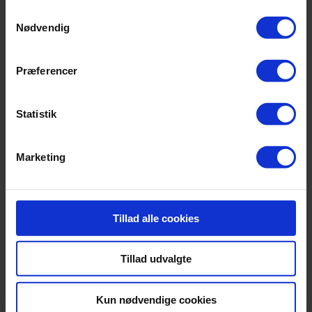
anvende vores hjemmeside.
Samtykkevalg
Nødvendig
Præferencer
admin
Tilbehør
Dyner
Statistik
Dyner Ligesom det gør sig gældende...
Læs mere
Marketing
Tillad alle cookies
Kontakt Sengeland
Sengeland
Tillad udvalgte
Vadbro 14
2860 Søborg
(ved Buddinge Station)
Kun nødvendige cookies
CVR: 25731433