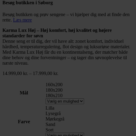
Besøg butikken i Søborg
Besøg butikken og prøv sengene – vi hjælper dig med at finde den
rette.
Læs mere
Karma Lux Høj – Høj komfort, høj kvalitet og højere
standarder for søvn
Denne seng er til dig, der vil have alt: zonet komfort, individuel
hårdhed, temperaturregulering, flot design og luksuriøse materialer.
Med Karma Lux Høj får du en kontinentalseng, der matcher både
dine behov og dine forventninger – og tager din søvnoplevelse til
næste niveau.
Prisinterval:
14.999,00
kr.
–
17.999,00
kr.
14.999,00 kr.
til
160x200
17.999,00 kr.
180x200
Mål
180x210
Lilla
Lysegrå
Mørkegrå
Farve
Sand
Sort