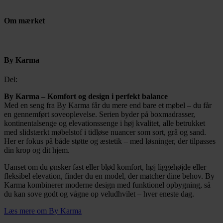
Om mærket
By Karma
Del:
By Karma – Komfort og design i perfekt balance
Med en seng fra By Karma får du mere end bare et møbel – du får
en gennemført soveoplevelse. Serien byder på boxmadrasser,
kontinentalsenge og elevationssenge i høj kvalitet, alle betrukket
med slidstærkt møbelstof i tidløse nuancer som sort, grå og sand.
Her er fokus på både støtte og æstetik – med løsninger, der tilpasses
din krop og dit hjem.
Uanset om du ønsker fast eller blød komfort, høj liggehøjde eller
fleksibel elevation, finder du en model, der matcher dine behov. By
Karma kombinerer moderne design med funktionel opbygning, så
du kan sove godt og vågne op veludhvilet – hver eneste dag.
Læs mere om By Karma