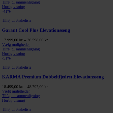
vare
til
Tilføj til sammenligning
har
18.899,00 kr.
Hurtig visning
flere
-41%
varianter.
Mulighederne
Tilføj til ønskeliste
kan
vælges
Garant Cool Plus Elevationsseng
på
varesiden
Prisinterval:
17.999,00
kr.
–
36.598,00
kr.
Dette
17.999,00 kr.
Vælg muligheder
vare
til
Tilføj til sammenligning
har
36.598,00 kr.
Hurtig visning
flere
-51%
varianter.
Mulighederne
Tilføj til ønskeliste
kan
vælges
KARMA Premium Dobbeltfjedret Elevationsseng
på
varesiden
Prisinterval:
18.499,00
kr.
–
48.797,00
kr.
Dette
18.499,00 kr.
Vælg muligheder
vare
til
Tilføj til sammenligning
har
48.797,00 kr.
Hurtig visning
flere
varianter.
Tilføj til ønskeliste