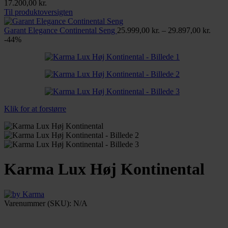
Prisinterval:
17.200,00
kr.
13.999,00 kr.
Til produktoversigten
til
17.200,00 kr.
Prisin
Garant Elegance Continental Seng
25.999,00
kr.
–
29.897,00
kr.
25.99
-44%
til
29.89
Klik for at forstørre
Karma Lux Høj Kontinental
Varenummer (SKU):
N/A