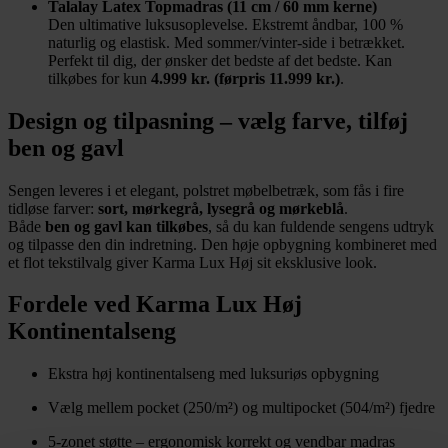
Talalay Latex Topmadras (11 cm / 60 mm kerne)
Den ultimative luksusoplevelse. Ekstremt åndbar, 100 %
naturlig og elastisk. Med sommer/vinter-side i betrækket.
Perfekt til dig, der ønsker det bedste af det bedste. Kan
tilkøbes for kun
4.999 kr. (førpris 11.999 kr.)
.
Design og tilpasning – vælg farve, tilføj
ben og gavl
Sengen leveres i et elegant, polstret møbelbetræk, som fås i fire
tidløse farver:
sort, mørkegrå, lysegrå og mørkeblå
.
Både
ben og gavl kan tilkøbes
, så du kan fuldende sengens udtryk
og tilpasse den din indretning. Den høje opbygning kombineret med
et flot tekstilvalg giver Karma Lux Høj sit eksklusive look.
Fordele ved Karma Lux Høj
Kontinentalseng
Ekstra høj kontinentalseng med luksuriøs opbygning
Vælg mellem pocket (250/m²) og multipocket (504/m²) fjedre
5-zonet støtte – ergonomisk korrekt og vendbar madras