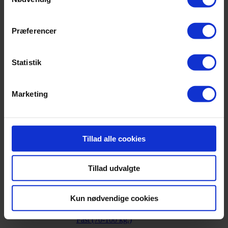
Lilla
Præferencer
,
Lysegrå
Statistik
,
Farve
Mørkegrå
Marketing
,
Sand
Tillad alle cookies
,
Sort
Tillad udvalgte
Ekstra fast (+95 kg)
Kun nødvendige cookies
,
Fast (70-100 kg.)