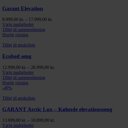
Garant Elevation
Prisinterval:
8.999,00
kr.
–
17.999,00
kr.
Dette
8.999,00 kr.
Vælg muligheder
vare
til
Tilføj til sammenligning
har
17.999,00 kr.
Hurtig visning
flere
varianter.
Tilføj til ønskeliste
Mulighederne
kan
Ecobed seng
vælges
på
Prisinterval:
12.999,00
kr.
–
28.999,00
kr.
varesiden
Dette
12.999,00 kr.
Vælg muligheder
vare
til
Tilføj til sammenligning
har
28.999,00 kr.
Hurtig visning
flere
-49%
varianter.
Mulighederne
Tilføj til ønskeliste
kan
vælges
GARANT Arctic Lux – Kølende elevationsseng
på
varesiden
Prisinterval:
13.699,00
kr.
–
18.899,00
kr.
Dette
13.699,00 kr.
Vælg muligheder