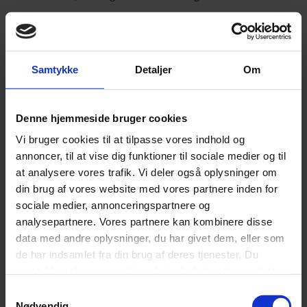
Cooltex-polstring: temperaturregulerende og behagelig
Flere hårdheder: blød, medium, fast, X-fast
Tre topmadrasvalg – inkl. Talalay-luksusmodel
Samtykke
Detaljer
Om
8–11 cm høje topmadrasser med vaskbart betræk
Fås i fire møbelfarver – sort, mørkegrå, lysegrå og mørkeblå
Denne hjemmeside bruger cookies
Mulighed for tilkøb af ben og matchende gavl
Vi bruger cookies til at tilpasse vores indhold og
annoncer, til at vise dig funktioner til sociale medier og til
Produktdetaljer
at analysere vores trafik. Vi deler også oplysninger om
din brug af vores website med vores partnere inden for
160×200
sociale medier, annonceringspartnere og
analysepartnere. Vores partnere kan kombinere disse
,
data med andre oplysninger, du har givet dem, eller som
Mål
180×200
de har indsamlet fra din brug af deres tjenester. Du
samtykker til vores cookies, hvis du fortsætter med at
,
anvende vores hjemmeside.
Samtykkevalg
180×210
Nødvendig