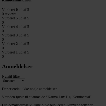
Kundeanmeldelser
Vurderet
0
ud af 5
0 reviews
Vurderet
5
ud af 5
0
Vurderet
4
ud af 5
0
Vurderet
3
ud af 5
0
Vurderet
2
ud af 5
0
Vurderet
1
ud af 5
0
Anmeldelser
Nulstil filtre
Der er endnu ikke nogle anmeldelser.
Vær den første til at anmelde “Karma Lux Høj Kontinental”
Din e-mailadresse vil ikke blive publiceret.
Krævede felter er