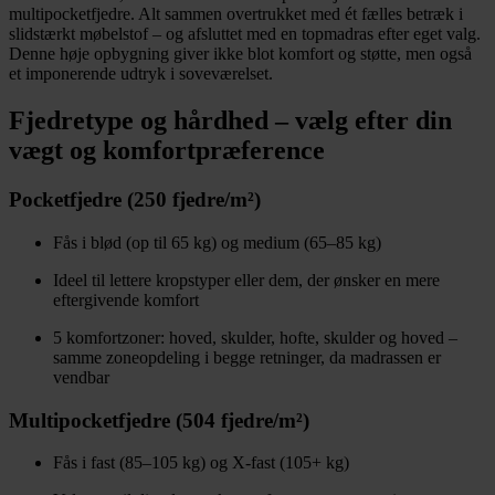
multipocketfjedre. Alt sammen overtrukket med ét fælles betræk i
slidstærkt møbelstof – og afsluttet med en topmadras efter eget valg.
Denne høje opbygning giver ikke blot komfort og støtte, men også
et imponerende udtryk i soveværelset.
Fjedretype og hårdhed – vælg efter din
vægt og komfortpræference
Pocketfjedre (250 fjedre/m²)
Fås i blød (op til 65 kg) og medium (65–85 kg)
Ideel til lettere kropstyper eller dem, der ønsker en mere
eftergivende komfort
5 komfortzoner: hoved, skulder, hofte, skulder og hoved –
samme zoneopdeling i begge retninger, da madrassen er
vendbar
Multipocketfjedre (504 fjedre/m²)
Fås i fast (85–105 kg) og X-fast (105+ kg)