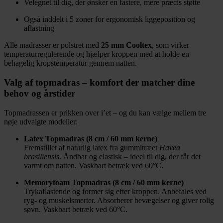
Velegnet til dig, der ønsker en fastere, mere præcis støtte
Også inddelt i 5 zoner for ergonomisk liggeposition og
aflastning
Alle madrasser er polstret med
25 mm Cooltex
, som virker
temperaturregulerende og hjælper kroppen med at holde en
behagelig kropstemperatur gennem natten.
Valg af topmadras – komfort der matcher dine
behov og årstider
Topmadrassen er prikken over i’et – og du kan vælge mellem tre
nøje udvalgte modeller:
Latex Topmadras (8 cm / 60 mm kerne)
Fremstillet af naturlig latex fra gummitræet
Havea
brasiliensis
. Åndbar og elastisk – ideel til dig, der får det
varmt om natten. Vaskbart betræk ved 60°C.
Memoryfoam Topmadras (8 cm / 60 mm kerne)
Trykaflastende og former sig efter kroppen. Anbefales ved
ryg- og muskelsmerter. Absorberer bevægelser og giver rolig
søvn. Vaskbart betræk ved 60°C.