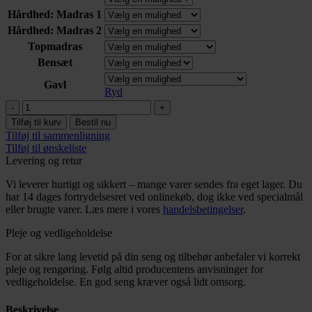
Hårdhed: Madras 1
Hårdhed: Madras 2
Topmadras
Bensæt
Gavl
Ryd
Karma
Lux
Tilføj til kurv
Bestil nu
Høj
Tilføj til sammenligning
Kontinental
Tilføj til ønskeliste
antal
Levering og retur
Vi leverer hurtigt og sikkert – mange varer sendes fra eget lager. Du
har 14 dages fortrydelsesret ved onlinekøb, dog ikke ved specialmål
eller brugte varer. Læs mere i vores
handelsbetingelser
.
Pleje og vedligeholdelse
For at sikre lang levetid på din seng og tilbehør anbefaler vi korrekt
pleje og rengøring. Følg altid producentens anvisninger for
vedligeholdelse. En god seng kræver også lidt omsorg.
Beskrivelse