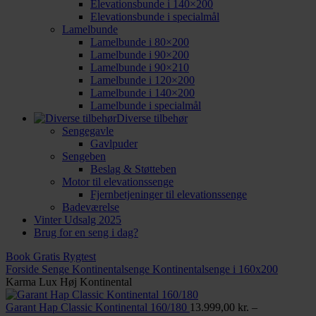
Elevationsbunde i 140×200
Elevationsbunde i specialmål
Lamelbunde
Lamelbunde i 80×200
Lamelbunde i 90×200
Lamelbunde i 90×210
Lamelbunde i 120×200
Lamelbunde i 140×200
Lamelbunde i specialmål
Diverse tilbehør
Sengegavle
Gavlpuder
Sengeben
Beslag & Støtteben
Motor til elevationssenge
Fjernbetjeninger til elevationssenge
Badeværelse
Vinter Udsalg 2025
Brug for en seng i dag?
Book Gratis Rygtest
Forside
Senge
Kontinentalsenge
Kontinentalsenge i 160x200
Karma Lux Høj Kontinental
Garant Hap Classic Kontinental 160/180
13.999,00
kr.
–