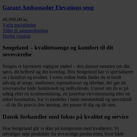
Mulighederne
kan
Garant Ambassadør Elevations seng
vælges
på
49.999,00
kr.
varesiden
Dette
Vælg muligheder
vare
Tilføj til sammenligning
har
Hurtig visning
flere
varianter.
Sengeland – kvalitetssenge og komfort til dit
Mulighederne
soveværelse
kan
vælges
Sengen er hjemmets vigtigste møbel – den danner rammen om din
på
søvn, dit helbred og din hverdag. Hos Sengeland har vi specialiseret
varesiden
os i komfort og kvalitet. I vores online butik finder du et bredt
udvalg af senge, madrasser, topmadrasser og tilbehør, der gør dit
soveværelse både funktionelt og indbydende. Uanset om du er på
udkig efter en kontinentalseng, en justerbar elevationsseng eller en
enkel boxmadras, har vi modeller i både standardmål og specialmål
– så du får præcis den løsning, der passer til dig og dit rum.
Dansk forhandler med fokus på kvalitet og service
Hos Sengeland går vi ikke på kompromis med kvaliteten. Vi
udvælger nøje produkter fra troværdige producenter, hvor både